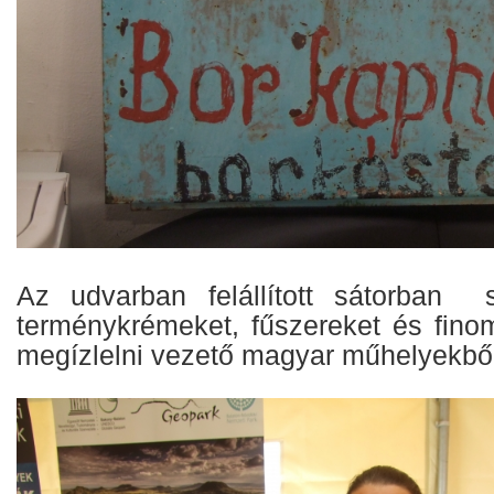
Az udvarban felállított sátorban sa
terménykrémeket, fűszereket és finom
megízlelni vezető magyar műhelyekből