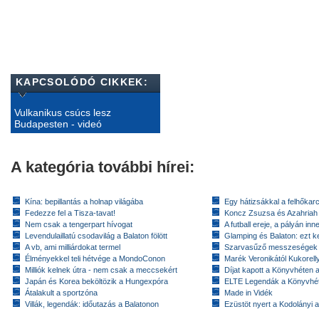
KAPCSOLÓDÓ CIKKEK:
Vulkanikus csúcs lesz
Budapesten - videó
A kategória további hírei:
Kína: bepillantás a holnap világába
Egy hátizsákkal a felhőkarc
Fedezze fel a Tisza-tavat!
Koncz Zsuzsa és Azahriah
Nem csak a tengerpart hívogat
A futball ereje, a pályán inn
Levendulaillatú csodavilág a Balaton fölött
Glamping és Balaton: ezt ke
A vb, ami milliárdokat termel
Szarvasűző messzeségek
Élményekkel teli hétvége a MondoConon
Marék Veronikától Kukorell
Milliók kelnek útra - nem csak a meccsekért
Díjat kapott a Könyvhéten
Japán és Korea beköltözik a Hungexpóra
ELTE Legendák a Könyvhé
Átalakult a sportzóna
Made in Vidék
Villák, legendák: időutazás a Balatonon
Ezüstöt nyert a Kodolányi