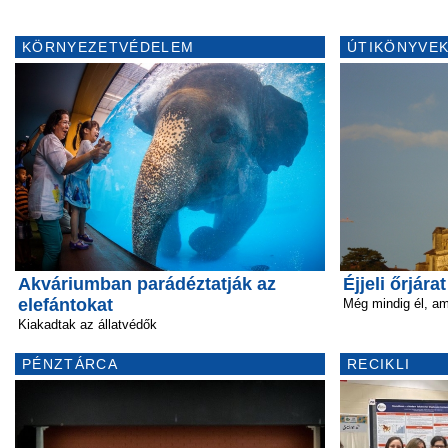
KÖRNYEZETVÉDELEM
ÚTIKÖNYVEK
Akváriumban parádéztatják az
Éjjeli őrjára
elefántokat
Még mindig él, am
Kiakadtak az állatvédők
PÉNZTÁRCA
RECIKLI