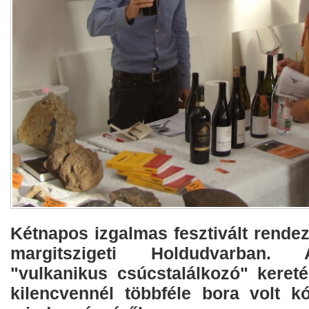
Kétnapos izgalmas fesztivált rende
margitszigeti Holdudvarban.
"vulkanikus csúcstalálkozó" keret
kilencvennél többféle bora volt kó