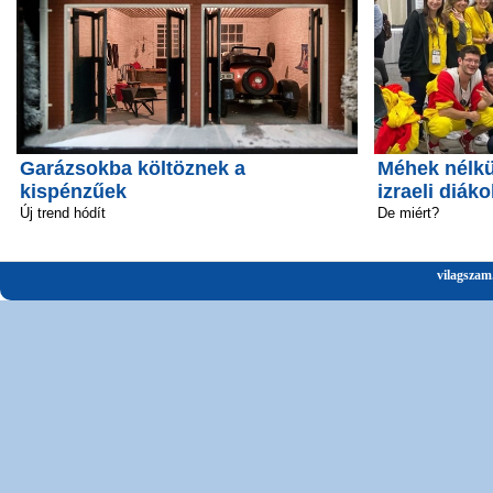
Garázsokba költöznek a
Méhek nélkü
kispénzűek
izraeli diáko
Új trend hódít
De miért?
vilagszam