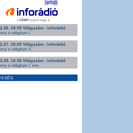
2.26. 18:35 Világszám - Inforádió
ony a világban I.
2.27. 10:05 Világszám - Inforádió
ony a világban II.
2.28. 10:35 Világszám - Inforádió
ony a világban I. ism.
ÖSSÉG