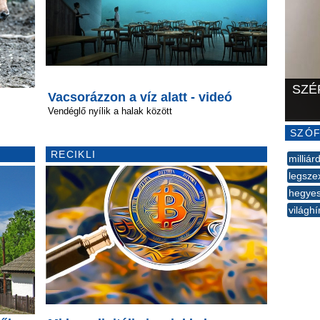
SZÉ
Vacsorázzon a víz alatt - videó
Vendéglő nyílik a halak között
SZÓF
RECIKLI
milliár
legsze
hegye
világhí
--