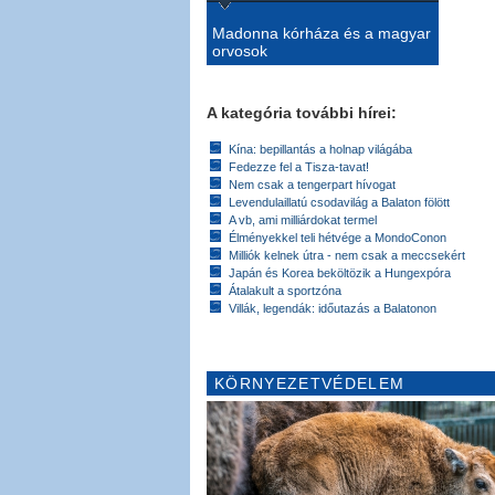
Madonna kórháza és a magyar
orvosok
A kategória további hírei:
Kína: bepillantás a holnap világába
Fedezze fel a Tisza-tavat!
Nem csak a tengerpart hívogat
Levendulaillatú csodavilág a Balaton fölött
A vb, ami milliárdokat termel
Élményekkel teli hétvége a MondoConon
Milliók kelnek útra - nem csak a meccsekért
Japán és Korea beköltözik a Hungexpóra
Átalakult a sportzóna
Villák, legendák: időutazás a Balatonon
KÖRNYEZETVÉDELEM