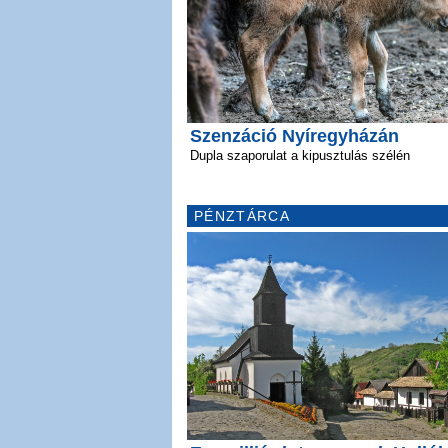
Szenzáció Nyíregyházán
Dupla szaporulat a kipusztulás szélén
PÉNZTÁRCA