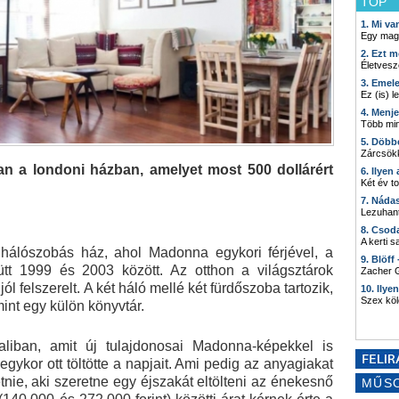
TOP
1. Mi v
Egy mag
2. Ezt m
Életvesz
3. Emel
Ez (is) l
4. Menj
Több min
5. Döbb
Zárcsökk
n a londoni házban, amelyet most 500 dollárért
6. Ilyen
Két év t
7. Náda
Lezuhant
8. Csod
A kerti 
hálószobás ház, ahol Madonna egykori férjével, a
9. Blöff
ütt 1999 és 2003 között. Az otthon a világsztárok
Zacher G
ól felszerelt. A két háló mellé két fürdőszoba tartozik,
10. Ilye
Szex kö
int egy külön könyvtár.
iban, amit új tulajdonosai Madonna-képekkel is
 egykor ott töltötte a napjait. Ami pedig az anyagiakat
zetnie, aki szeretne egy éjszakát eltölteni az énekesnő
MŰS