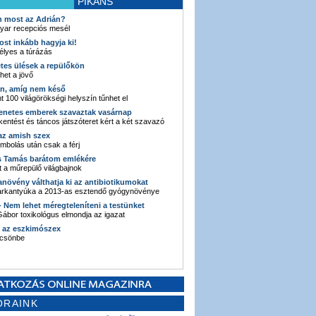
PIKÁNS
an most az Adrián?
yar recepciós mesél
ost inkább hagyja ki!
élyes a túrázás
etes ülések a repülőkön
ehet a jövő
en, amíg nem késő
t 100 világörökségi helyszín tűnhet el
enetes emberek szavaztak vasárnap
entést és táncos játszóteret kért a két szavazó
 az amish szex
ombolás után csak a férj
s Tamás barátom emlékére
 a műrepülő világbajnok
anövény válthatja ki az antibiotikumokat
sarkantyúka a 2013-as esztendő gyógynövénye
 - Nem lehet méregteleníteni a testünket
ábor toxikológus elmondja az igazat
n az eszkimószex
lcsönbe
ORAINK