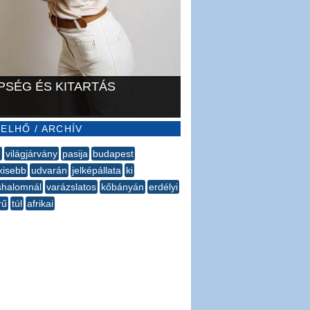
PSÉG ÉS KITARTÁS
ELHŐ / ARCHÍV
d
világjárvány
pasija
budapest
xisebb
udvarán
jelképállata
ki
shalomnál
varázslatos
kőbányán
erdélyi
rű
túl
afrikai