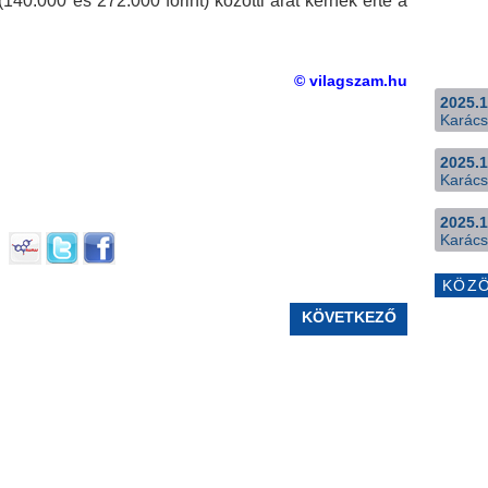
140.000 és 272.000 forint) közötti árat kérnek érte a
© vilagszam.hu
2025.1
Karács
2025.1
Karács
2025.1
Karács
KÖZ
KÖVETKEZŐ