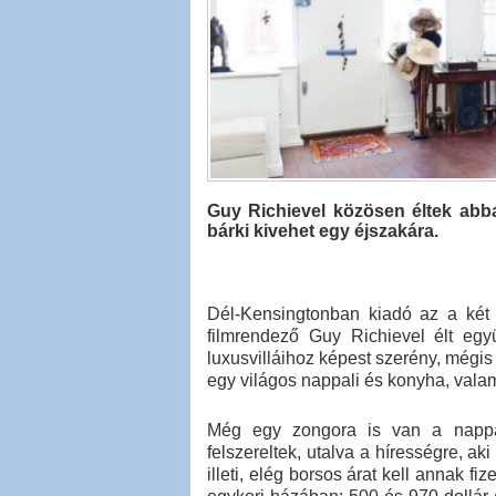
Guy Richievel közösen éltek abba
bárki kivehet egy éjszakára.
Dél-Kensingtonban kiadó az a két 
filmrendező Guy Richievel élt egy
luxusvilláihoz képest szerény, mégis j
egy világos nappali és konyha, valam
Még egy zongora is van a nappal
felszereltek, utalva a hírességre, aki
illeti, elég borsos árat kell annak fi