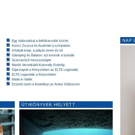
NAP 
Egy hátizsákkal a felhőkarcolók között
Koncz Zsuzsa és Azahriah a színpadon
A futball ereje, a pályán innen és túl
Glamping és Balaton: ezt keresik a turisták
Szarvasűző messzeségek
Marék Veronikától Kukorelly Endréig
Díjat kapott a Könyvhéten az ELTE Legendák
ELTE Legendák a Könyvhéten
Made in Vidék
Ezüstöt nyert a Kodolányi az Arany Glóbuszon
ÚTIKÖNYVEK HELYETT