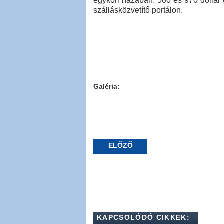
egykori házában: 500 és 970 dollár (
szállásközvetítő portálon.
Galéria:
ELŐZŐ
KAPCSOLÓDÓ CIKKEK: