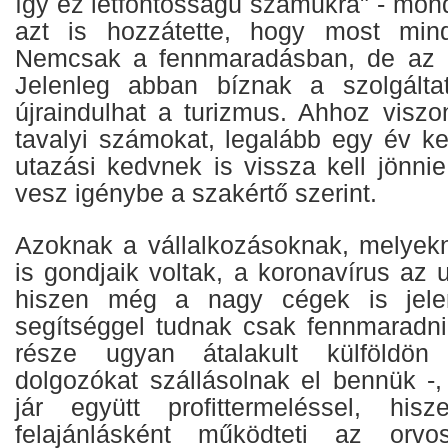
így ez létfontosságú számukra" - mond
azt is hozzátette, hogy most minde
Nemcsak a fennmaradásban, de az új
Jelenleg abban bíznak a szolgálta
újraindulhat a turizmus. Ahhoz viszo
tavalyi számokat, legalább egy év kel
utazási kedvnek is vissza kell jönnie
vesz igénybe a szakértő szerint.
Azoknak a vállalkozásoknak, melyek
is gondjaik voltak, a koronavírus az u
hiszen még a nagy cégek is jelen
segítséggel tudnak csak fennmaradni
része ugyan átalakult külföldön
dolgozókat szállásolnak el bennük 
jár együtt profittermeléssel, hi
felajánlásként működteti az orv