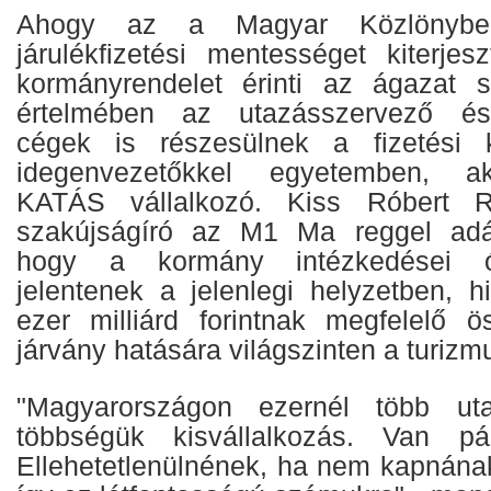
Ahogy az a Magyar Közlönybe
járulékfizetési mentességet kiterjes
kormányrendelet érinti az ágazat s
értelmében az utazásszervező és 
cégek is részesülnek a fizetési 
idegenvezetőkkel egyetemben, a
KATÁS vállalkozó. Kiss Róbert Ric
szakújságíró az M1 Ma reggel adá
hogy a kormány intézkedései ór
jelentenek a jelenlegi helyzetben, 
ezer milliárd forintnak megfelelő 
járvány hatására világszinten a turizm
"Magyarországon ezernél több uta
többségük kisvállalkozás. Van pár
Ellehetetlenülnének, ha nem kapnának