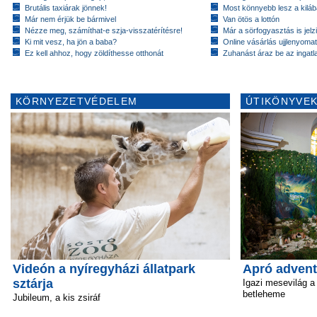
Brutális taxiárak jönnek!
Most könnyebb lesz a kiláb
Már nem érjük be bármivel
Van ötös a lottón
Nézze meg, számíthat-e szja-visszatérítésre!
Már a sörfogyasztás is jelzi
Ki mit vesz, ha jön a baba?
Online vásárlás ujjlenyomat
Ez kell ahhoz, hogy zöldíthesse otthonát
Zuhanást áraz be az ingatl
KÖRNYEZETVÉDELEM
ÚTIKÖNYVEK
Videón a nyíregyházi állatpark
Apró advent
sztárja
Igazi mesevilág a
betleheme
Jubileum, a kis zsiráf