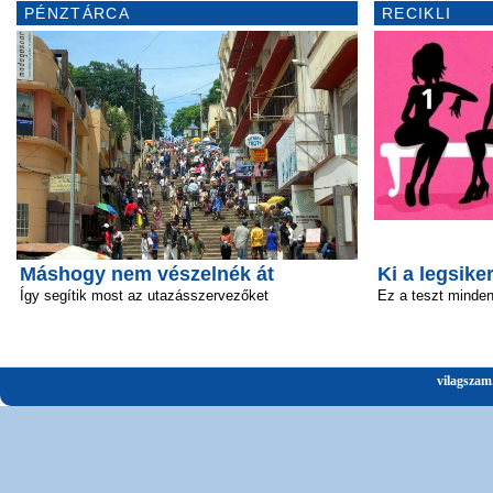
PÉNZTÁRCA
RECIKLI
Máshogy nem vészelnék át
Ki a legsik
Így segítik most az utazásszervezőket
Ez a teszt minden 
vilagszam