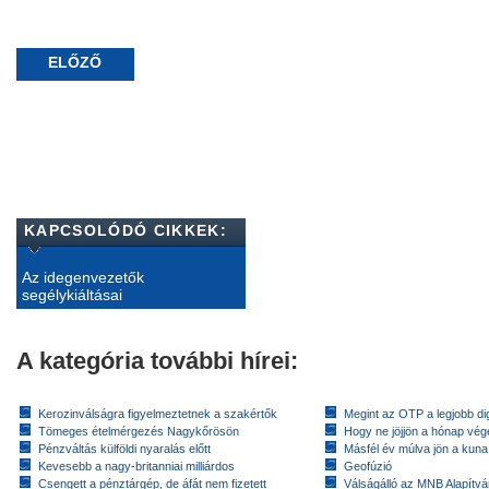
ELŐZŐ
KAPCSOLÓDÓ CIKKEK:
Az idegenvezetők
segélykiáltásai
A kategória további hírei:
Kerozinválságra figyelmeztetnek a szakértők
Megint az OTP a legjobb dig
Tömeges ételmérgezés Nagykőrösön
Hogy ne jöjjön a hónap vé
Pénzváltás külföldi nyaralás előtt
Másfél év múlva jön a kuna
Kevesebb a nagy-britanniai milliárdos
Geofúzió
Csengett a pénztárgép, de áfát nem fizetett
Válságálló az MNB Alapítv