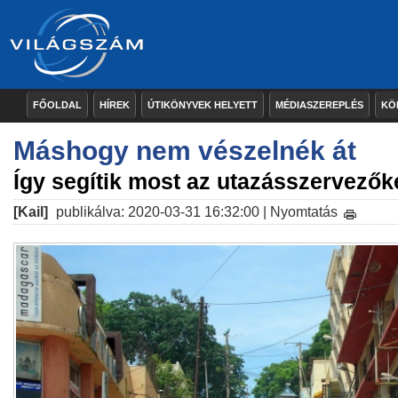
FŐOLDAL
HÍREK
ÚTIKÖNYVEK HELYETT
MÉDIASZEREPLÉS
KÖ
Máshogy nem vészelnék át
Így segítik most az utazásszervezők
[Kail]
publikálva: 2020-03-31 16:32:00 |
Nyomtatás