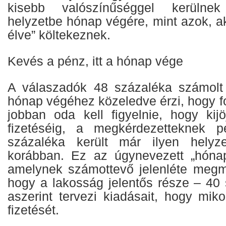
kisebb valószínűséggel kerülne
helyzetbe hónap végére, mint azok, a
élve” költekeznek.
Kevés a pénz, itt a hónap vége
A válaszadók 48 százaléka számolt 
hónap végéhez közeledve érzi, hogy f
jobban oda kell figyelnie, hogy kij
fizetéséig, a megkérdezetteknek 
százaléka került már ilyen helyz
korábban. Ez az úgynevezett „hónap
amelynek számottevő jelenléte megm
hogy a lakosság jelentős része – 40 
aszerint tervezi kiadásait, hogy mik
fizetését.