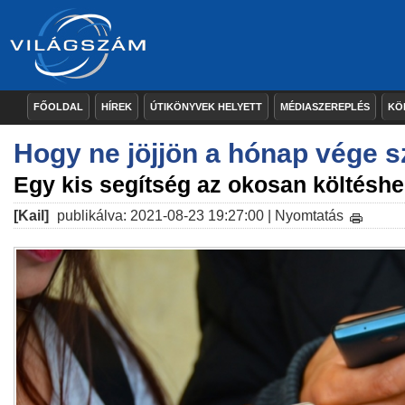
FŐOLDAL
HÍREK
ÚTIKÖNYVEK HELYETT
MÉDIASZEREPLÉS
KÖ
Hogy ne jöjjön a hónap vége 
Egy kis segítség az okosan költéshe
[Kail]
publikálva: 2021-08-23 19:27:00 |
Nyomtatás