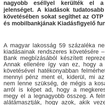
nagyobb eséllyel kerülték el 
jelenséget. A kiadások tudatosab
követésében sokat segíthet az OTP 
és mobilbankjának Kiadásfigyelő fun
A magyar lakosság 59 százaléka nem
kiadásainak rendszeres követésére –
Bank megbízásából készített reprezen
Annak ellenére így van ez, hogy a
követésével hatékonyabban felmérhe
mennyi pénz ment el, kiderül, mi az
nem lenne szükség, de mégis a kosárb
arról is képet ad, hogy a megkeres
megy el a legnagyobb összeg. A fel
alátámasztják, hogy azok, akik vezet