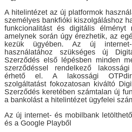
A hitelintézet az új platformok haszná
személyes bankfióki kiszolgáláshoz h
funkcionalitást és digitális élményt 
amelynek során úgy érezhetik, az egé
kezük ügyében. Az új internet
használatához szükséges új Digitál
Szerződés első lépésben minden me
szerződéssel rendelkező lakosság
érhető el. A lakossági OTPdire
szolgáltatást fokozatosan kiváltó Digi
Szerződés keretében számtalan új fun
a bankolást a hitelintézet ügyfelei szá
Az új internet- és mobilbank letölthet
és a Google Playből