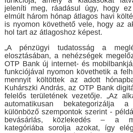
jeleníti meg, ráadásul úgy, hogy e
elmúlt három hónap átlagos havi költé
is nyomon követhető vele, hogy az ak
hol tart az átlagoshoz képest.
„A pénzügyi tudatosság a meglé
elosztásában, a nehézségek megelőz
OTP Bank új internet- és mobilbankjá
funkciójával nyomon követhetik a fel
mennyit költöttek az adott hónap
Kuhárszki András, az OTP Bank digitál
felelős területének vezetője. „Az al
automatikusan bekategorizálja a
különböző szempontok szerint - példá
bevásárlás, közlekedés – a meg
kategóriába sorolja azokat, így el