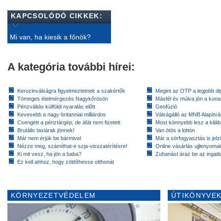
KAPCSOLÓDÓ CIKKEK:
Mi van, ha kiesik a főnök?
A kategória további hírei:
Kerozinválságra figyelmeztetnek a szakértők
Megint az OTP a legjobb dig
Tömeges ételmérgezés Nagykőrösön
Másfél év múlva jön a kuna
Pénzváltás külföldi nyaralás előtt
Geofúzió
Kevesebb a nagy-britanniai milliárdos
Válságálló az MNB Alapítv
Csengett a pénztárgép, de áfát nem fizetett
Most könnyebb lesz a kiláb
Brutális taxiárak jönnek!
Van ötös a lottón
Már nem érjük be bármivel
Már a sörfogyasztás is jelzi
Nézze meg, számíthat-e szja-visszatérítésre!
Online vásárlás ujjlenyomat
Ki mit vesz, ha jön a baba?
Zuhanást áraz be az ingatl
Ez kell ahhoz, hogy zöldíthesse otthonát
KÖRNYEZETVÉDELEM
ÚTIKÖNYVEK