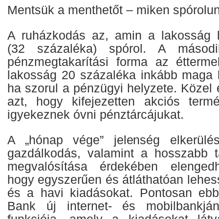
Mentsük a menthetőt – miken spórolu
A ruházkodás az, amin a lakosság 
(32 százaléka) spórol. A másodi
pénzmegtakarítási forma az étterme
lakosság 20 százaléka inkább maga ké
ha szorul a pénzügyi helyzete. Közel 
azt, hogy kifejezetten akciós term
igyekeznek óvni pénztárcájukat.
A „hónap vége” jelenség elkerülé
gazdálkodás, valamint a hosszabb t
megvalósítása érdekében elengedhe
hogy egyszerűen és átláthatóan lehes
és a havi kiadásokat. Pontosan eb
Bank új internet- és mobilbankján
funkciója, amely a kiadásokat lát