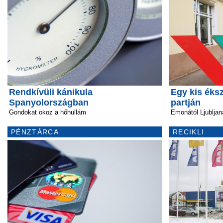
Rendkívüli kánikula
Egy kis éks
Spanyolországban
partján
Gondokat okoz a hőhullám
Emonától Ljubljan
PÉNZTÁRCA
RECIKLI