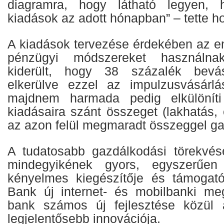
diagramra, hogy látható legyen, 
kiadások az adott hónapban” – tette h
A kiadások tervezése érdekében az 
pénzügyi módszereket használna
kiderült, hogy 38 százalék bevásár
elkerülve ezzel az impulzusvásárlá
majdnem harmada pedig elkülöníti
kiadásaira szánt összeget (lakhatás,
az azon felül megmaradt összeggel ga
A tudatosabb gazdálkodási törekvé
mindegyikének gyors, egyszerűen
kényelmes kiegészítője és támogat
Bank új internet- és mobilbanki me
bank számos új fejlesztése közül 
legjelentősebb innovációja.