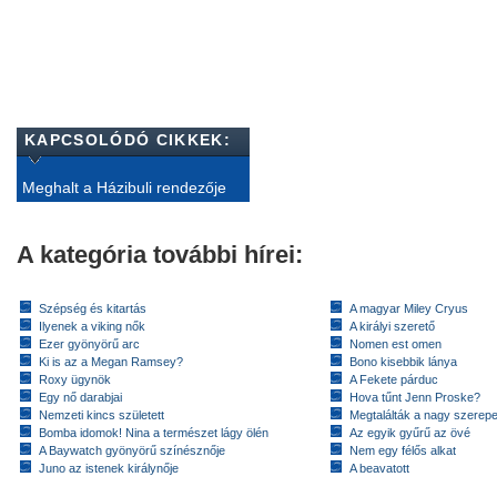
KAPCSOLÓDÓ CIKKEK:
Meghalt a Házibuli rendezője
A kategória további hírei:
Szépség és kitartás
A magyar Miley Cryus
Ilyenek a viking nők
A királyi szerető
Ezer gyönyörű arc
Nomen est omen
Ki is az a Megan Ramsey?
Bono kisebbik lánya
Roxy ügynök
A Fekete párduc
Egy nő darabjai
Hova tűnt Jenn Proske?
Nemzeti kincs született
Megtalálták a nagy szerep
Bomba idomok! Nina a természet lágy ölén
Az egyik gyűrű az övé
A Baywatch gyönyörű színésznője
Nem egy félős alkat
Juno az istenek királynője
A beavatott