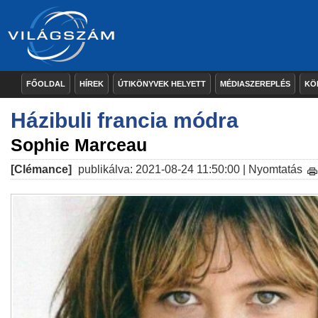
FŐOLDAL
HÍREK
ÚTIKÖNYVEK HELYETT
MÉDIASZEREPLÉS
KÖ
Házibuli francia módra
Sophie Marceau
[Clémance]
publikálva: 2021-08-24 11:50:00 |
Nyomtatás