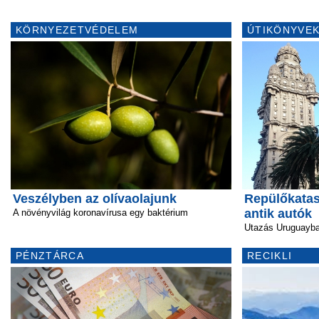
KÖRNYEZETVÉDELEM
ÚTIKÖNYVEK
Veszélyben az olívaolajunk
Repülőkata
antik autók
A növényvilág koronavírusa egy baktérium
Utazás Uruguayb
PÉNZTÁRCA
RECIKLI