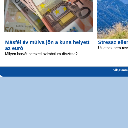
Másfél év múlva jön a kuna helyett
Stressz elle
az euró
Üzletnek sem ros
Milyen horvát nemzeti szimbólum díszítse?
vilagszam