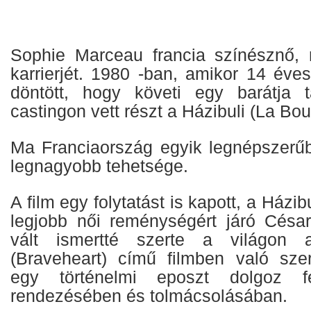
Sophie Marceau francia színésznő, 
karrierjét. 1980 -ban, amikor 14 éve
döntött, hogy követi egy barátja 
castingon vett részt a Házibuli (La Bo
Ma Franciaország egyik legnépszerű
legnagyobb tehetsége.
A film egy folytatást is kapott, a Házib
legjobb női reménységért járó César
vált ismertté szerte a világon a
(Braveheart) című filmben való sze
egy történelmi eposzt dolgoz f
rendezésében és tolmácsolásában.