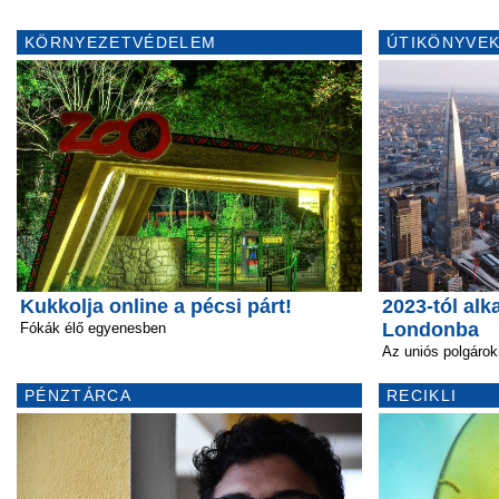
KÖRNYEZETVÉDELEM
ÚTIKÖNYVEK
Kukkolja online a pécsi párt!
2023-tól alk
Londonba
Fókák élő egyenesben
Az uniós polgárok
PÉNZTÁRCA
RECIKLI