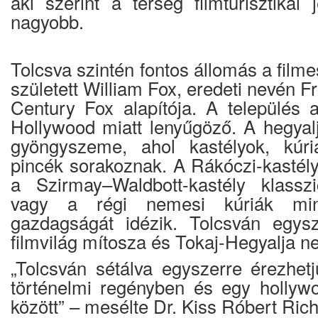
aki szerint a térség filmturisztikai
nagyobb.
Tolcsva szintén fontos állomás a filme
született William Fox, eredeti nevén F
Century Fox alapítója. A település
Hollywood miatt lenyűgöző. A hegyalj
gyöngyszeme, ahol kastélyok, kúri
pincék sorakoznak. A Rákóczi-kastél
a Szirmay–Waldbott-kastély klasszi
vagy a régi nemesi kúriák mi
gazdagságát idézik. Tolcsván egysz
filmvilág mítosza és Tokaj-Hegyalja 
„Tolcsván sétálva egyszerre érezhe
történelmi regényben és egy hollywoo
között” – mesélte Dr. Kiss Róbert Rich