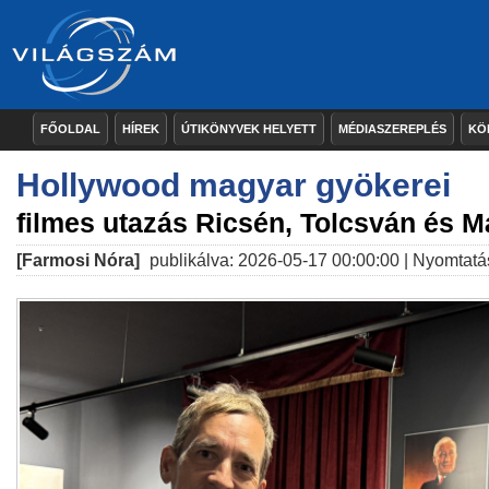
FŐOLDAL
HÍREK
ÚTIKÖNYVEK HELYETT
MÉDIASZEREPLÉS
KÖ
Hollywood magyar gyökerei
filmes utazás Ricsén, Tolcsván és M
[Farmosi Nóra]
publikálva: 2026-05-17 00:00:00 |
Nyomtatá