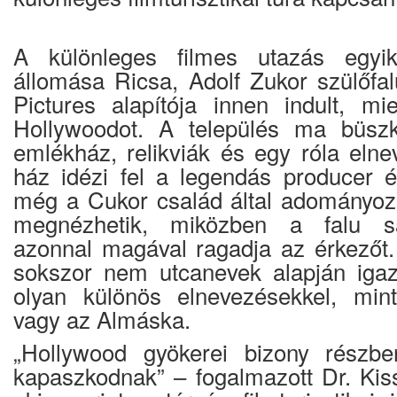
A különleges filmes utazás egyik
állomása Ricsa, Adolf Zukor szülőfa
Pictures alapítója innen indult, mie
Hollywoodot. A település ma büszk
emlékház, relikviák és egy róla elne
ház idézi fel a legendás producer él
még a Cukor család által adományozo
megnézhetik, miközben a falu sa
azonnal magával ragadja az érkezőt.
sokszor nem utcanevek alapján iga
olyan különös elnevezésekkel, mi
vagy az Almáska.
„Hollywood gyökerei bizony részb
kapaszkodnak” – fogalmazott Dr. Kis