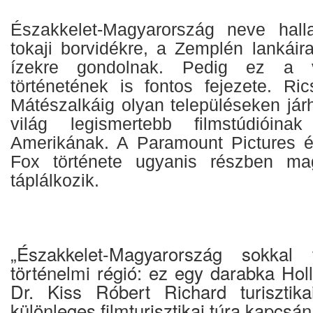
Északkelet-Magyarország neve hall
tokaji borvidékre, a Zemplén lankáir
ízekre gondolnak. Pedig ez a v
történetének is fontos fejezete. Ric
Mátészalkáig olyan településeken jár
világ legismertebb filmstúdióinak
Amerikának. A Paramount Pictures é
Fox története ugyanis részben ma
táplálkozik.
„Északkelet-Magyarország sokkal
történelmi régió: ez egy darabka Ho
Dr. Kiss Róbert Richard turisztika
különleges filmturisztikai túra kapcsán