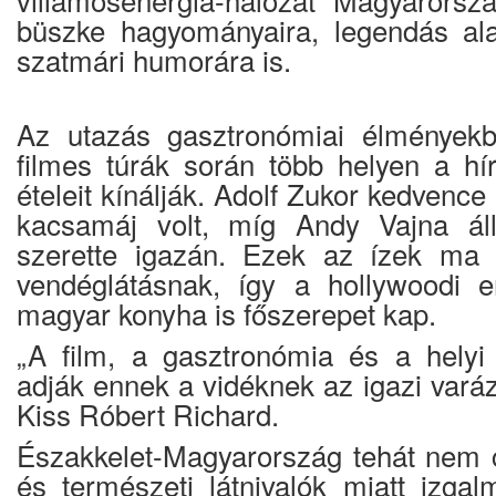
büszke hagyományaira, legendás ala
szatmári humorára is.
Az utazás gasztronómiai élmények
filmes túrák során több helyen a h
ételeit kínálják. Adolf Zukor kedvenc
kacsamáj volt, míg Andy Vajna állí
szerette igazán. Ezek az ízek ma i
vendéglátásnak, így a hollywoodi e
magyar konyha is főszerepet kap.
„A film, a gasztronómia és a helyi 
adják ennek a vidéknek az igazi vará
Kiss Róbert Richard.
Északkelet-Magyarország tehát nem 
és természeti látnivalók miatt izgal