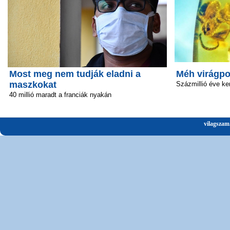
Most meg nem tudják eladni a
Méh virágpo
maszkokat
Százmillió éve ke
40 millió maradt a franciák nyakán
vilagszam