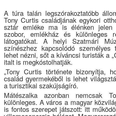
A túra talán legszórakoztatóbb áll
Tony Curtis családjának egykori otth
sztár emléke ma is élénken jelen
szobor, emlékház és különleges re
látogatókat. A helyi Szatmári 
színészhez kapcsolódó személyes 
lehet nézni, sőt a kíváncsi turisták a 
italt is megkóstolhatják.
„Tony Curtis története bizonyítja, 
család gyermekéből is lehet világszt
a turisztikai szakújságíró.
Mátészalka azonban nemcsak Ton
különleges. A város a magyar közvilá
is fontos szerepet játszott: itt működ
villamosenergia-hálózat Magyarorsz