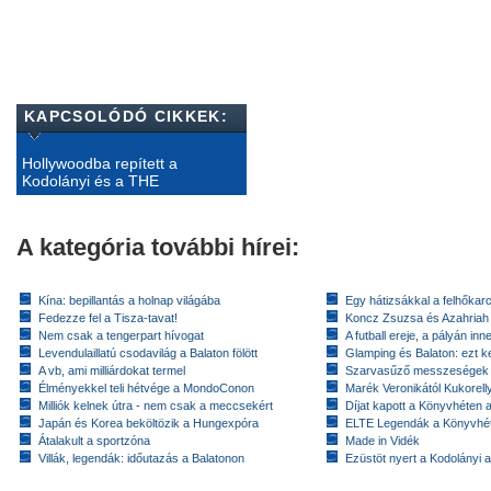
KAPCSOLÓDÓ CIKKEK:
Hollywoodba repített a
Kodolányi és a THE
A kategória további hírei:
Kína: bepillantás a holnap világába
Egy hátizsákkal a felhőkarc
Fedezze fel a Tisza-tavat!
Koncz Zsuzsa és Azahriah
Nem csak a tengerpart hívogat
A futball ereje, a pályán inn
Levendulaillatú csodavilág a Balaton fölött
Glamping és Balaton: ezt ke
A vb, ami milliárdokat termel
Szarvasűző messzeségek
Élményekkel teli hétvége a MondoConon
Marék Veronikától Kukorell
Milliók kelnek útra - nem csak a meccsekért
Díjat kapott a Könyvhéten
Japán és Korea beköltözik a Hungexpóra
ELTE Legendák a Könyvhé
Átalakult a sportzóna
Made in Vidék
Villák, legendák: időutazás a Balatonon
Ezüstöt nyert a Kodolányi