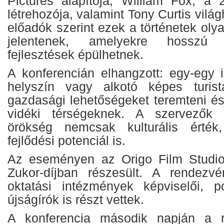
Pictures alapítója, William Fox, a
létrehozója, valamint Tony Curtis világ
előadók szerint ezek a történetek olya
jelentenek, amelyekre hosszú t
fejlesztések épülhetnek.
A konferencián elhangzott: egy-egy i
helyszín vagy alkotó képes turist
gazdasági lehetőségeket teremteni és
vidéki térségeknek. A szervezők 
örökség nemcsak kulturális érté
fejlődési potenciál is.
Az eseményen az Origo Film Studio 
Zukor-díjban részesült. A rendezv
oktatási intézmények képviselői, p
újságírók is részt vettek.
A konferencia második napján a r