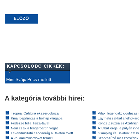
ELŐZŐ
KAPCSOLÓDÓ CIKKEK:
Mini Svájc Pécs mellett
A kategória további hírei:
Tropea, Calabria ékszerdoboza
Villák, legendák: időutazás
Kína: bepillantás a holnap világába
Egy hátizsákkal a felhőkarc
Fedezze fel a Tisza-tavat!
Koncz Zsuzsa és Azahriah
Nem csak a tengerpart hívogat
A futball ereje, a pályán inn
Levendulaillatú csodavilág a Balaton fölött
Glamping és Balaton: ezt ke
A vb, ami milliárdokat termel
Szarvasűző messzeségek