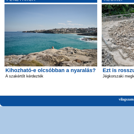
Kihozható-e olcsóbban a nyaralás?
Ezt is rossz
A szakértőt kérdezték
Jégkorszaki megl
vilagszam