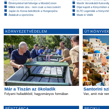
Élményekkel teli hétvége a MondoConon
Marék Veronikától Kukorell
Milliók kelnek útra - nem csak a meccsekért
Díjat kapott a Könyvhéten
Japán és Korea beköltözik a Hungexpóra
ELTE Legendák a Könyvhé
Átalakult a sportzóna
Made in Vidék
KÖRNYEZETVÉDELEM
ÚTIKÖNYVEK
Már a Tiszán az ökoladik
Santorini sz
Folyami hulladékból, hagyományos formában
Van, amit már nem
PÉNZTÁRCA
RECIKLI