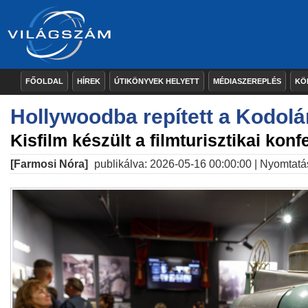
FŐOLDAL
HÍREK
ÚTIKÖNYVEK HELYETT
MÉDIASZEREPLÉS
KÖ
Hollywoodba repített a Kodolá
Kisfilm készült a filmturisztikai konf
[Farmosi Nóra]
publikálva: 2026-05-16 00:00:00 |
Nyomtatá