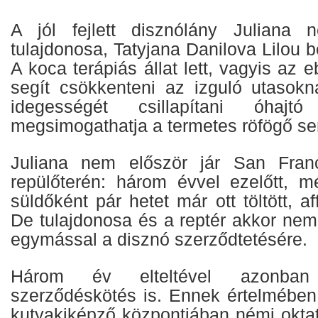
A jól fejlett disznólány Juliana n
tulajdonosa, Tatyjana Danilova Lilou b
A koca terápiás állat lett, vagyis az
segít csökkenteni az izguló utasokn
idegességét csillapítani óhajt
megsimogathatja a termetes röfögő ser
Juliana nem először jár San Fran
repülőterén: három évvel ezelőtt, m
süldőként pár hetet már ott töltött, a
De tulajdonosa és a reptér akkor nem
egymással a disznó szerződtetésére.
Három év elteltével azonban
szerződéskötés is. Ennek értelmében
kutyakiképző központjában némi okta