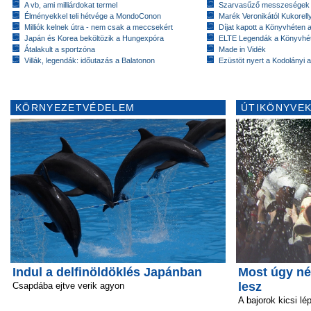
A vb, ami milliárdokat termel
Szarvasűző messzeségek
Élményekkel teli hétvége a MondoConon
Marék Veronikától Kukorell
Milliók kelnek útra - nem csak a meccsekért
Díjat kapott a Könyvhéten
Japán és Korea beköltözik a Hungexpóra
ELTE Legendák a Könyvhé
Átalakult a sportzóna
Made in Vidék
Villák, legendák: időutazás a Balatonon
Ezüstöt nyert a Kodolányi
KÖRNYEZETVÉDELEM
ÚTIKÖNYVEK
Indul a delfinöldöklés Japánban
Most úgy né
lesz
Csapdába ejtve verik agyon
A bajorok kicsi lé