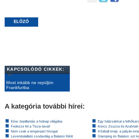
ELŐZŐ
KAPCSOLÓDÓ CIKKEK:
Most inkább ne repüljön
Frankfurtba
A kategória további hírei:
Kína: bepillantás a holnap világába
Egy hátizsákkal a felhőkarc
Fedezze fel a Tisza-tavat!
Koncz Zsuzsa és Azahriah
Nem csak a tengerpart hívogat
A futball ereje, a pályán inn
Levendulaillatú csodavilág a Balaton fölött
Glamping és Balaton: ezt ke