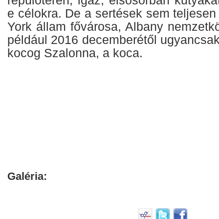
repülőtéren, igaz, elsősorban kutyákat
e célokra. De a sertések sem teljese
York állam fővárosa, Albany nemzetkö
például 2016 decemberétől ugyancsak 
kocog Szalonna, a koca.
Galéria: