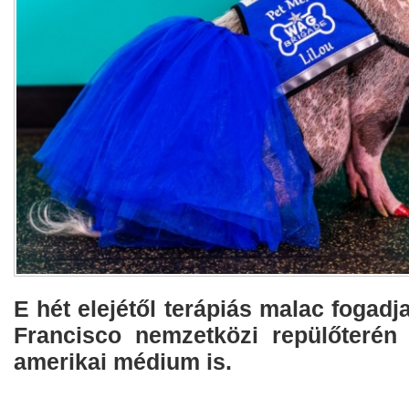
E hét elejétől terápiás malac fogadj
Francisco nemzetközi repülőterén -
amerikai médium is.