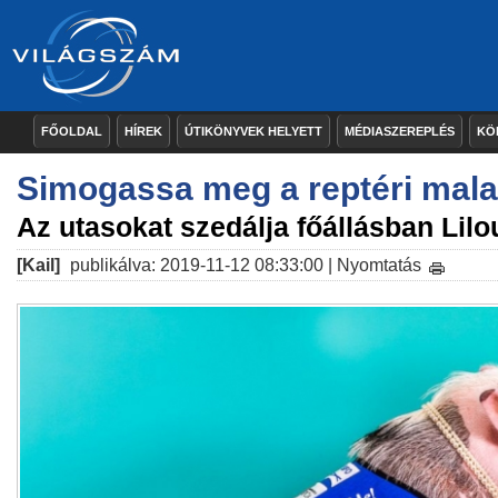
FŐOLDAL
HÍREK
ÚTIKÖNYVEK HELYETT
MÉDIASZEREPLÉS
KÖ
Simogassa meg a reptéri mala
Az utasokat szedálja főállásban Lilo
[Kail]
publikálva: 2019-11-12 08:33:00 |
Nyomtatás