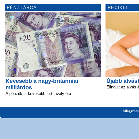
PÉNZTÁRCA
RECIKLI
Kevesebb a nagy-britanniai
Újabb alvás
milliárdos
Elindult az alvás 
A pénzük is kevesebb lett tavaly óta
vilagszam