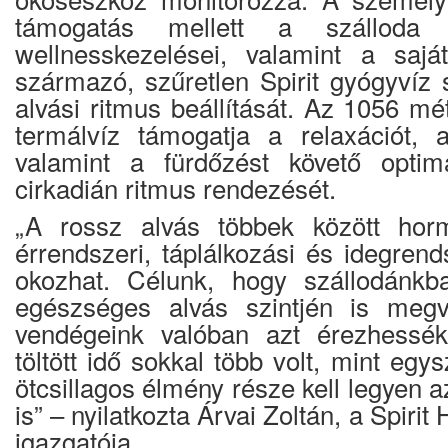
támogatás mellett a szálloda 
wellnesskezelései, valamint a sajá
származó, szűretlen Spirit gyógyvíz 
alvási ritmus beállítását. Az 1056 mét
termálvíz támogatja a relaxációt, 
valamint a fürdőzést követő optim
cirkadián ritmus rendezését.
„A rossz alvás többek között horm
érrendszeri, táplálkozási és idegren
okozhat. Célunk, hogy szállodánk
egészséges alvás szintjén is megv
vendégeink valóban azt érezhessé
töltött idő sokkal több volt, mint egy
ötcsillagos élmény része kell legyen a
is” – nyilatkozta Árvai Zoltán, a Spiri
igazgatója.