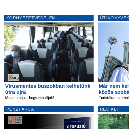
KÖRNYEZETVÉDELEM
ÚTIKÖNYVEK
Vírusmentes buszokban kelhetünk
Már nem kel
útra újra
közös szob
Megmutatjuk, hogy csinálják!
Turistákat akarn
PÉNZTÁRCA
RECIKLI