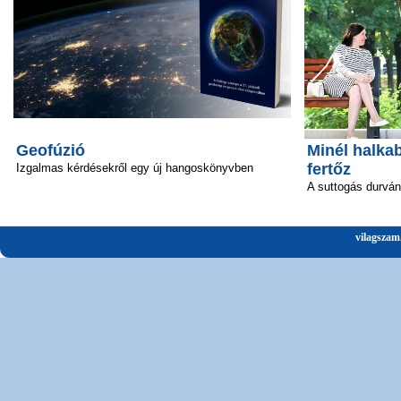
Geofúzió
Minél halka
fertőz
Izgalmas kérdésekről egy új hangoskönyvben
A suttogás durván 
vilagszam