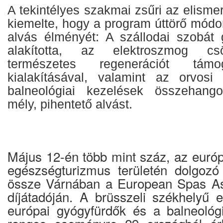
A tekintélyes szakmai zsűri az elism
kiemelte, hogy a program úttörő módo
alvás élményét: A szállodai szobát
alakította, az elektroszmog cs
természetes regenerációt támo
kialakításával, valamint az orvos
balneológiai kezelések összehango
mély, pihentető alvást.
Május 12-én több mint száz, az európ
egészségturizmus területén dolgozó
össze Várnában a European Spas As
díjátadóján. A brüsszeli székhelyű e
európai gyógyfürdők és a balneológ