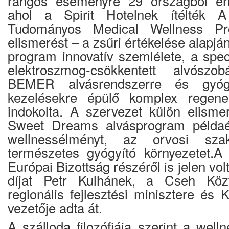
rangos eseményre 29 országból ér
ahol a Spirit Hotelnek ítélték A
Tudományos Medical Wellness Pr
elismerést – a zsűri értékelése alapjá
program innovatív szemlélete, a speciá
elektroszmog-csökkentett alvószo
BEMER alvásrendszerre és gyógy
kezelésekre épülő komplex regene
indokolta. A szervezet külön elismer
Sweet Dreams alvásprogram példaé
wellnessélményt, az orvosi sza
természetes gyógyító környezetet.A
Európai Bizottság részéről is jelen vo
díjat Petr Kulhánek, a Cseh Közt
regionális fejlesztési minisztere és 
vezetője adta át.
A szálloda filozófiája szerint a wel