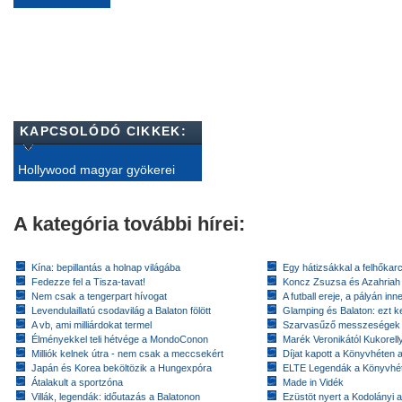
KAPCSOLÓDÓ CIKKEK:
Hollywood magyar gyökerei
A kategória további hírei:
Kína: bepillantás a holnap világába
Egy hátizsákkal a felhőkarc
Fedezze fel a Tisza-tavat!
Koncz Zsuzsa és Azahriah
Nem csak a tengerpart hívogat
A futball ereje, a pályán inn
Levendulaillatú csodavilág a Balaton fölött
Glamping és Balaton: ezt ke
A vb, ami milliárdokat termel
Szarvasűző messzeségek
Élményekkel teli hétvége a MondoConon
Marék Veronikától Kukorell
Milliók kelnek útra - nem csak a meccsekért
Díjat kapott a Könyvhéten
Japán és Korea beköltözik a Hungexpóra
ELTE Legendák a Könyvhé
Átalakult a sportzóna
Made in Vidék
Villák, legendák: időutazás a Balatonon
Ezüstöt nyert a Kodolányi