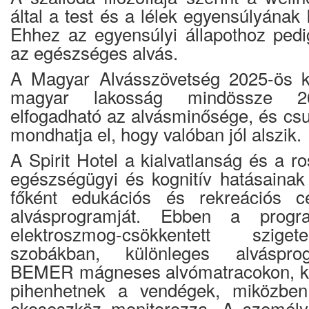
által a test és a lélek egyensúlyának 
Ehhez az egyensúlyi állapothoz pedi
az egészséges alvás.
A Magyar Alvásszövetség 2025-ös ku
magyar lakosság mindössze 2
elfogadható az alvásminősége, és cs
mondhatja el, hogy valóban jól alszik.
A Spirit Hotel a kialvatlanság és a 
egészségügyi és kognitív hatásainak 
főként edukációs és rekreációs cél
alvásprogramját. Ebben a progra
elektroszmog-csökkentett szigete
szobákban, különleges alvásprog
BEMER mágneses alvómatracokon, kü
pihenhetnek a vendégek, miközben 
okoseszköz monitorozza. A személyr