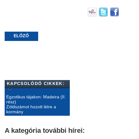
ELŐZŐ
KAPCSOLÓDÓ CIKKEK:
Egzotikus tájakon: Madeira (II.
rész)
Zöldszámot hozott létre a
kormány
A kategória további hírei: