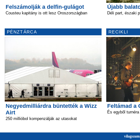
Felszámolják a delfin-gulágot
Újabb balato
Cousteu kapitány is ott lesz Oroszországban
Déli part, északi p
PÉNZTÁRCA
RECIKLI
Negyedmilliárdra büntették a Wizz
Feltámad a 
Airt
És egyből turnéra 
250 millióbol kompenzálják az utasokat
vilagszam