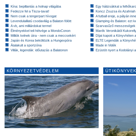
Kína: bepillantás a holnap világába
Egy hátizsákkal a felhőkarc
Fedezze fel a Tisza-tavat!
Koncz Zsuzsa és Azahriah
Nem csak a tengerpart hívogat
A futball ereje, a pályán inn
Levendulaillatú csodavilág a Balaton fölött
Glamping és Balaton: ezt ke
A vb, ami milliárdokat termel
Szarvasűző messzeségek
Élményekkel teli hétvége a MondoConon
Marék Veronikától Kukorell
Milliók kelnek útra - nem csak a meccsekért
Díjat kapott a Könyvhéten
Japán és Korea beköltözik a Hungexpóra
ELTE Legendák a Könyvhé
Átalakult a sportzóna
Made in Vidék
Villák, legendák: időutazás a Balatonon
Ezüstöt nyert a Kodolányi
KÖRNYEZETVÉDELEM
ÚTIKÖNYVEK