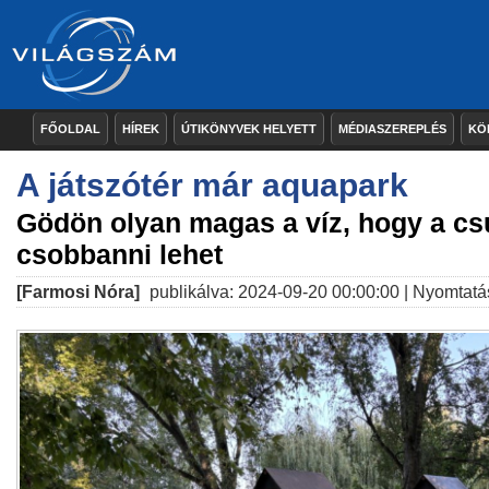
FŐOLDAL
HÍREK
ÚTIKÖNYVEK HELYETT
MÉDIASZEREPLÉS
KÖ
A játszótér már aquapark
Gödön olyan magas a víz, hogy a c
csobbanni lehet
[Farmosi Nóra]
publikálva: 2024-09-20 00:00:00 |
Nyomtatá