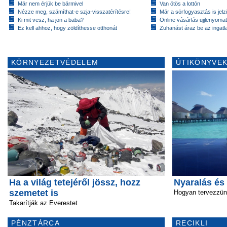
Már nem érjük be bármivel
Van ötös a lottón
Nézze meg, számíthat-e szja-visszatérítésre!
Már a sörfogyasztás is jelzi
Ki mit vesz, ha jön a baba?
Online vásárlás ujjlenyomat
Ez kell ahhoz, hogy zöldíthesse otthonát
Zuhanást áraz be az ingatl
KÖRNYEZETVÉDELEM
ÚTIKÖNYVEK
Ha a világ tetejéről jössz, hozz
Nyaralás és
szemetet is
Hogyan tervezzü
Takarítják az Everestet
PÉNZTÁRCA
RECIKLI