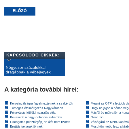
ELŐZŐ
KAPCSOLÓDÓ CIKKEK:
Négyezer százalékkal
drágábbak a vébéjegyek
A kategória további hírei:
Kerozinválságra figyelmeztetnek a szakértők
Megint az OTP a legjobb dig
Tömeges ételmérgezés Nagykőrösön
Hogy ne jöjjön a hónap vé
Pénzváltás külföldi nyaralás előtt
Másfél év múlva jön a kuna
Kevesebb a nagy-britanniai milliárdos
Geofúzió
Csengett a pénztárgép, de áfát nem fizetett
Válságálló az MNB Alapítv
Brutális taxiárak jönnek!
Most könnyebb lesz a kiláb