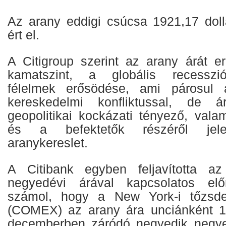
Az arany eddigi csúcsa 1921,17 doll
ért el.
A Citigroup szerint az arany árát er
kamatszint, a globális recesszió
félelmek erősödése, ami párosul a
kereskedelmi konfliktussal, de á
geopolitikai kockázati tényező, vala
és a befektetők részéről jelen
aranykereslet.
A Citibank egyben feljavította a
negyedévi árával kapcsolatos előr
számol, hogy a New York-i tőzsde
(COMEX) az arany ára unciánként 15
decemberben záródó negyedik negy