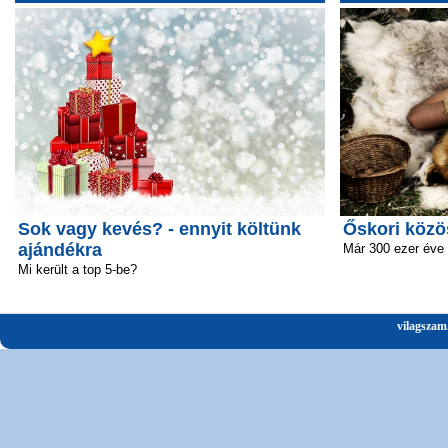
Sok vagy kevés? - ennyit költünk
Őskori közö
ajándékra
Már 300 ezer éve 
Mi került a top 5-be?
vilagszam