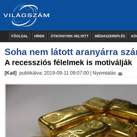
FŐOLDAL
HÍREK
ÚTIKÖNYVEK HELYETT
MÉDIASZEREPLÉS
KÖ
Soha nem látott aranyárra sz
A recessziós félelmek is motiválják
[Kail]
publikálva: 2019-09-11 09:07:00 |
Nyomtatás