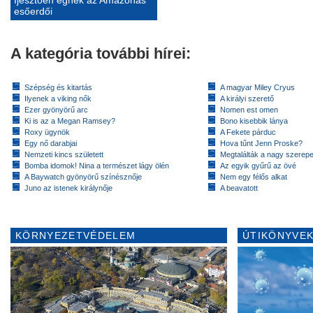
esőerdői
A kategória további hírei:
Szépség és kitartás
A magyar Miley Cryus
Ilyenek a viking nők
A királyi szerető
Ezer gyönyörű arc
Nomen est omen
Ki is az a Megan Ramsey?
Bono kisebbik lánya
Roxy ügynök
A Fekete párduc
Egy nő darabjai
Hova tűnt Jenn Proske?
Nemzeti kincs született
Megtalálták a nagy szerep
Bomba idomok! Nina a természet lágy ölén
Az egyik gyűrű az övé
A Baywatch gyönyörű színésznője
Nem egy félős alkat
Juno az istenek királynője
A beavatott
KÖRNYEZETVÉDELEM
ÚTIKÖNYVEK