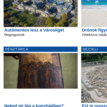
Autómentes lesz a Városliget
Drónok figy
Megyegyeztek
Védekezve várják 
PÉNZTÁRCA
RECIKLI
Neked mi lóg a konyhádban?
Ezt is rossz