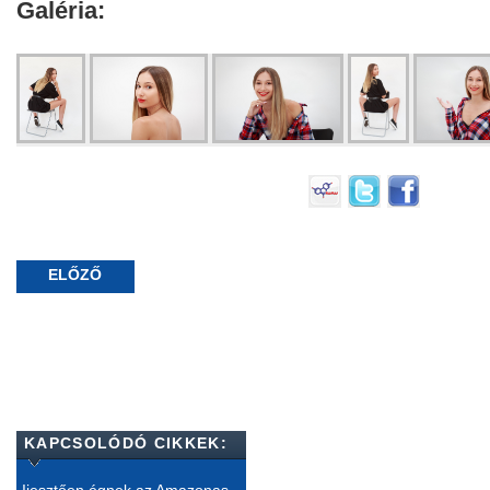
Galéria:
ELŐZŐ
KAPCSOLÓDÓ CIKKEK:
Ijesztően égnek az Amazonas