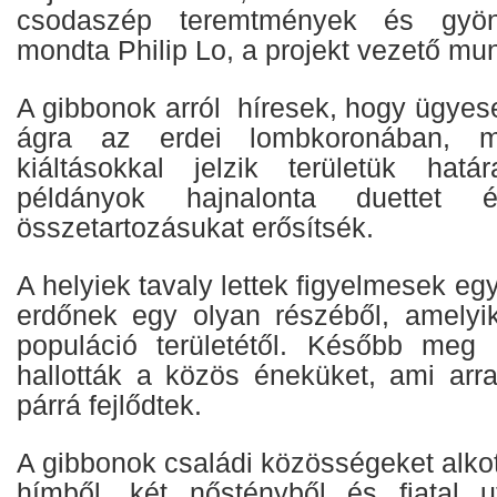
csodaszép teremtmények és gyön
mondta Philip Lo, a projekt vezető mu
A gibbonok arról híresek, hogy ügyes
ágra az erdei lombkoronában, m
kiáltásokkal jelzik területük határ
példányok hajnalonta duettet é
összetartozásukat erősítsék.
A helyiek tavaly lettek figyelmesek egy
erdőnek egy olyan részéből, amelyik
populáció területétől. Később meg i
hallották a közös éneküket, ami arra
párrá fejlődtek.
A gibbonok családi közösségeket alko
hímből, két nőstényből és fiatal u