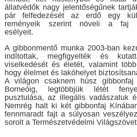
állatvédők nagy jelentőségűnek tartjá
pár felfedezését az erdő egy kül
reményeik szerint növeli a faj 
esélyeit.
A gibbonmentő munka 2003-ban kezdő
indítottak, megfigyelték és kuta
viselkedését és életét, valamint több 
hogy élelmet és lakóhelyet biztosítsan
A világon csaknem húsz gibbonfaj é
Borneóig, legtöbbjük létét fen
pusztulása, az illegális vadászatuk 
Nemrég halt ki két gibbonfaj Kínába
fennmaradt fajt a súlyosan veszélyez
sorolt a Természetvédelmi Világszöve