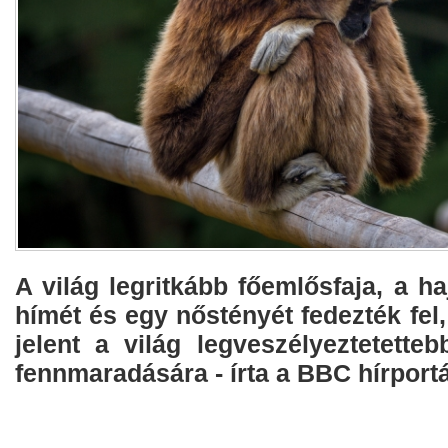
A világ legritkább főemlősfaja, a h
hímét és egy nőstényét fedezték fel,
jelent a világ legveszélyeztetette
fennmaradására - írta a BBC hírportá