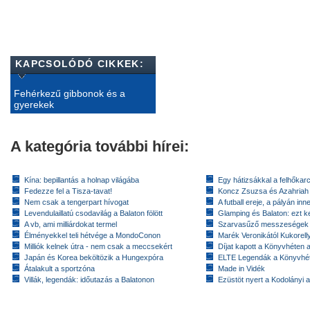
KAPCSOLÓDÓ CIKKEK:
Fehérkezű gibbonok és a
gyerekek
A kategória további hírei:
Kína: bepillantás a holnap világába
Egy hátizsákkal a felhőkarc
Fedezze fel a Tisza-tavat!
Koncz Zsuzsa és Azahriah
Nem csak a tengerpart hívogat
A futball ereje, a pályán inn
Levendulaillatú csodavilág a Balaton fölött
Glamping és Balaton: ezt ke
A vb, ami milliárdokat termel
Szarvasűző messzeségek
Élményekkel teli hétvége a MondoConon
Marék Veronikától Kukorell
Milliók kelnek útra - nem csak a meccsekért
Díjat kapott a Könyvhéten
Japán és Korea beköltözik a Hungexpóra
ELTE Legendák a Könyvhé
Átalakult a sportzóna
Made in Vidék
Villák, legendák: időutazás a Balatonon
Ezüstöt nyert a Kodolányi