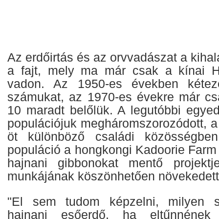
Az erdőirtás és az orvvadászat a kihal
a fajt, mely ma már csak a kínai H
vadon. Az 1950-es években kéteze
számukat, az 1970-es évekre már cs
10 maradt belőlük. A legutóbbi egyed
populációjuk megháromszorozódott, a 
öt különböző családi közösségben
populáció a hongkongi Kadoorie Farm 
hajnani gibbonokat mentő projektj
munkájának köszönhetően növekedett 
"El sem tudom képzelni, milyen 
hajnani esőerdő, ha eltűnnének