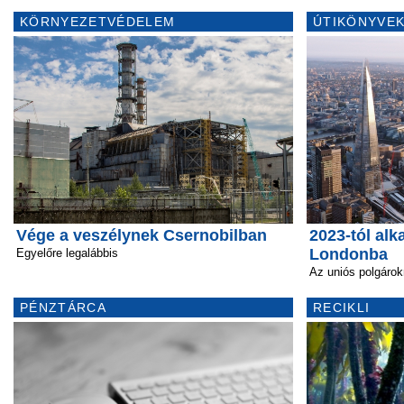
KÖRNYEZETVÉDELEM
ÚTIKÖNYVEK
Vége a veszélynek Csernobilban
2023-tól alk
Londonba
Egyelőre legalábbis
Az uniós polgárok
PÉNZTÁRCA
RECIKLI