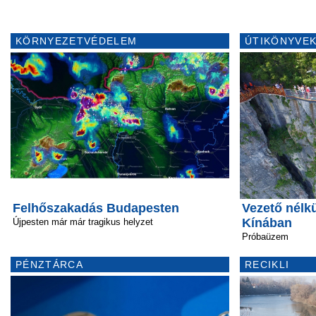
KÖRNYEZETVÉDELEM
ÚTIKÖNYVEK
Felhőszakadás Budapesten
Vezető nélk
Kínában
Újpesten már már tragikus helyzet
Próbaüzem
PÉNZTÁRCA
RECIKLI