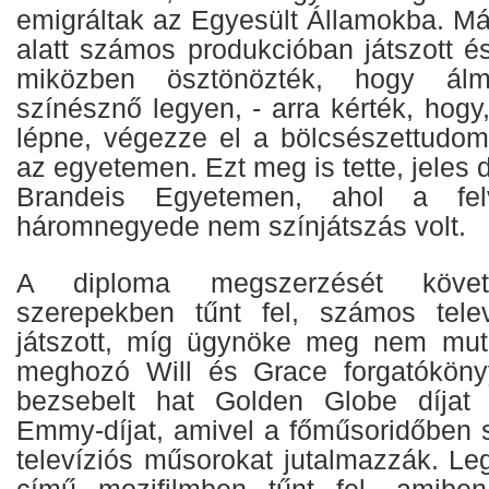
emigráltak az Egyesült Államokba. Má
alatt számos produkcióban játszott és
miközben ösztönözték, hogy álm
színésznő legyen, - arra kérték, hogy,
lépne, végezze el a bölcsészettudom
az egyetemen. Ezt meg is tette, jeles 
Brandeis Egyetemen, ahol a felv
háromnegyede nem színjátszás volt.
A diploma megszerzését követ
szerepekben tűnt fel, számos telev
játszott, míg ügynöke meg nem muta
meghozó Will és Grace forgatókönyy
bezsebelt hat Golden Globe díjat
Emmy-díjat, amivel a főműsoridőben s
televíziós műsorokat jutalmazzák. Le
című mozifilmben tűnt fel, amibe