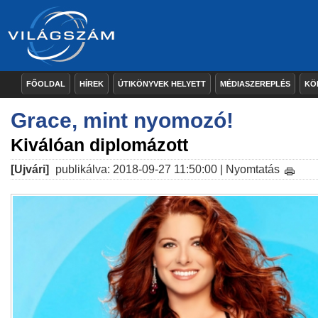
FŐOLDAL
HÍREK
ÚTIKÖNYVEK HELYETT
MÉDIASZEREPLÉS
KÖ
Grace, mint nyomozó!
Kiválóan diplomázott
[Ujvári]
publikálva: 2018-09-27 11:50:00 |
Nyomtatás