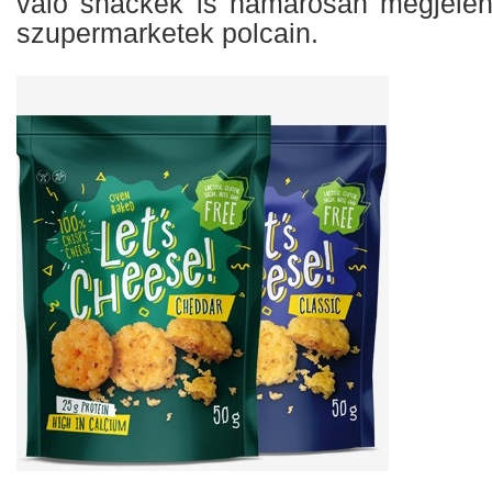
való snackek is hamarosan megjelenh
szupermarketek polcain.