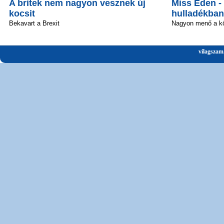
A britek nem nagyon vesznek új
Miss Éden -
kocsit
hulladékban
Bekavart a Brexit
Nagyon menő a kö
vilagszam