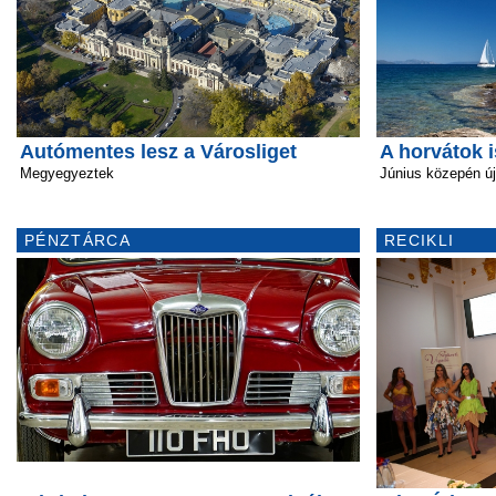
Autómentes lesz a Városliget
A horvátok 
Megyegyeztek
Június közepén ú
PÉNZTÁRCA
RECIKLI