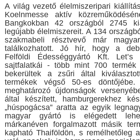
A világ vezető élelmiszeripari kiállít
Koelnmesse aktív közreműködésén
Bangkokban 42 országból 2745 kiá
legújabb élelmiszereit. A 134 országbó
szakmabeli résztvevő már magyar
találkozhatott. Jó hír, hogy a deb
Felföldi Édességgyártó Kft. Let’
sajtfalatkái - több mint 700 termék
bekerültek a zsűri által kiválasztot
termékek végső 50-es döntőjébe. 
meghatározó újdonságok versenyéb
által készített, hamburgerekhez kés
„húspogácsa” aratta az egyik legnag
magyar gyártó is elégedett leh
márkanéven forgalmazott másik ter
kapható Thaiföldön, s remélhetőleg a