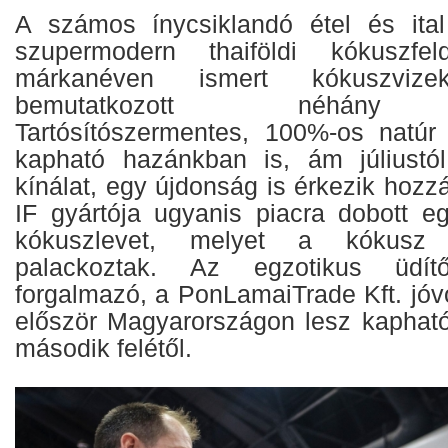
A számos ínycsiklandó étel és ital
szupermodern thaiföldi kókuszfe
márkanéven ismert kókuszviz
bemutatkozott néhány ú
Tartósítószermentes, 100%-os natúr
kapható hazánkban is, ám júliustó
kínálat, egy újdonság is érkezik hozzá
IF gyártója ugyanis piacra dobott 
kókuszlevet, melyet a kókusz 
palackoztak. Az egzotikus üdít
forgalmazó, a PonLamaiTrade Kft. jóv
először Magyarországon lesz kapható,
második felétől.