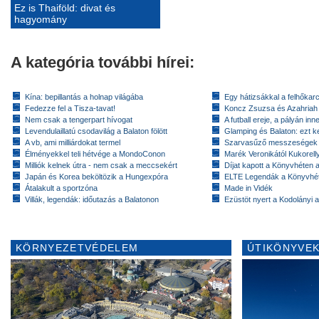
Ez is Thaiföld: divat és
hagyomány
A kategória további hírei:
Kína: bepillantás a holnap világába
Egy hátizsákkal a felhőkarc
Fedezze fel a Tisza-tavat!
Koncz Zsuzsa és Azahriah
Nem csak a tengerpart hívogat
A futball ereje, a pályán inn
Levendulaillatú csodavilág a Balaton fölött
Glamping és Balaton: ezt ke
A vb, ami milliárdokat termel
Szarvasűző messzeségek
Élményekkel teli hétvége a MondoConon
Marék Veronikától Kukorell
Milliók kelnek útra - nem csak a meccsekért
Díjat kapott a Könyvhéten
Japán és Korea beköltözik a Hungexpóra
ELTE Legendák a Könyvhé
Átalakult a sportzóna
Made in Vidék
Villák, legendák: időutazás a Balatonon
Ezüstöt nyert a Kodolányi
KÖRNYEZETVÉDELEM
ÚTIKÖNYVEK