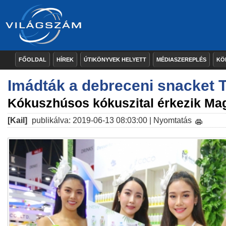
FŐOLDAL
HÍREK
ÚTIKÖNYVEK HELYETT
MÉDIASZEREPLÉS
KÖ
Imádták a debreceni snacket 
Kókuszhúsos kókuszital érkezik Ma
[Kail]
publikálva: 2019-06-13 08:03:00 |
Nyomtatás