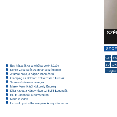
SZÉ
SZÓF
vér
sz
20
tök
Egy hátizsákkal a felhőkarcolók között
Koncz Zsuzsa és Azahriah a színpadon
megsz
A futball ereje, a pályán innen és túl
--
Glamping és Balaton: ezt keresik a turisták
Szarvasűző messzeségek
Marék Veronikától Kukorelly Endréig
Díjat kapott a Könyvhéten az ELTE Legendák
ELTE Legendák a Könyvhéten
Made in Vidék
Ezüstöt nyert a Kodolányi az Arany Glóbuszon