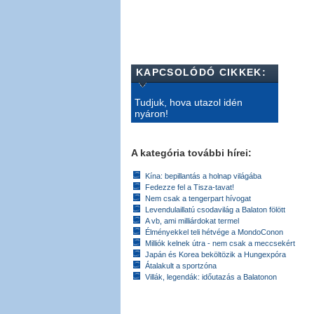
KAPCSOLÓDÓ CIKKEK:
Tudjuk, hova utazol idén
nyáron!
A kategória további hírei:
Kína: bepillantás a holnap világába
Fedezze fel a Tisza-tavat!
Nem csak a tengerpart hívogat
Levendulaillatú csodavilág a Balaton fölött
A vb, ami milliárdokat termel
Élményekkel teli hétvége a MondoConon
Milliók kelnek útra - nem csak a meccsekért
Japán és Korea beköltözik a Hungexpóra
Átalakult a sportzóna
Villák, legendák: időutazás a Balatonon