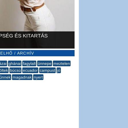
PSÉG ÉS KITARTÁS
ELHŐ / ARCHÍV
ázai
ghánai
fagylalt
ünnepe
meztelen
öltek
búcsú
ecuador
campust
jó
űnnek
magadnak
nyert