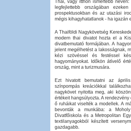
Thai, vagy itthon ismertebb nevén: t
legfejlettebb országában ezeke
prospektusokban és az utazási iro
mégis kihagyhatatlanok - ha igazán e
A Thaiföldi Nagykövetség Kereskedel
modern thai divatot hozta el a Kis
divatbemutató formájában. A hagyom
jelent megélhetést a lakosságnak, 
kézi szövéssel és festéssel ké
hagyományokat. Időkön átívelő ért
ország, mint a turizmusára.
Ezt hivatott bemutatni az ápril
színpompás kreációkkal találkozha
nagykövet nyitotta meg, aki kösz
értékeit hangsúlyozta. A rendezvény 
ő ruháikat viselték a modellek. A 
bevonták a munkába: a Moholy
Divatfőiskola és a Metropolitan Egy
textilanyagokból készített versenym
gazdagabb.