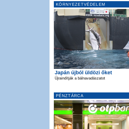
KÖRNYEZETVÉDELEM
Japán újból üldözi őket
Újraindítják a bálnavadászatot
PÉNZTÁRCA