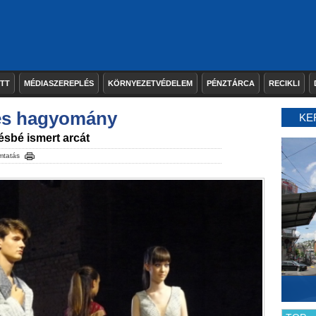
ETT
MÉDIASZEREPLÉS
KÖRNYEZETVÉDELEM
PÉNZTÁRCA
RECIKLI
t és hagyomány
KE
ésbé ismert arcát
mtatás