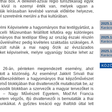
hai box. A délkelet-ázsiai régió turisztikailag egyik
n kívül is ezernyi érték van, melyek ugyan a
dák leírásaiban kevésbé vannak előtérbe helyezve,
l szeretnénk merülni a thai kultúrában.
2025.1
mi Képviselete a hagyományos thai textilgyártást, a
Karács
celli Múzeumban felállított kifutóra egy különleges
2025.1
ányos thai textilipar főleg az ország északi részén
Karács
műveléséhez pedig kivételes szaktudás szükséges. A
szült ruhák a mai napig őrzik az évszázados
2025.1
éket képviselnek, melyre ugyanúgy büszke lehet az
Karács
KÖZ
is 26-án, pénteken megrendezett esemény, ahol
tott a közönség. Az eseményt Jakkrit Srivali thai
öntőbeszédében a hagyományos thai képzőművészet
első blokkjában thai divattervezők mutatkoztak be, az
második blokkban a szervezők a magyar tervezőket is
 – Nagy Művészeti Egyetem, Mod’Art Francia
etem végzős, ifjú divattervezői is bemutatták a thai
unkáikat. A győztes kreáció egy thaföldi úttal lett