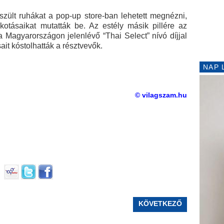
zült ruhákat a pop-up store-ban lehetett megnézni,
lkotásaikat mutatták be. Az estély másik pillére az
a Magyarországon jelenlévő “Thai Select” nívó díjjal
sait kóstolhatták a résztvevők.
NAP 
© vilagszam.hu
KÖVETKEZŐ