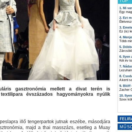
TOP
1. Mi v
Egy mag
2. Ezt m
Életvesz
3. Emel
Ez (is) l
4. Menj
Több min
5. Döbb
Zárcsökk
6. Ilyen
Két év t
7. Náda
Lezuhant
8. Csod
A kerti 
9. Blöff
áris gasztronómia mellett a divat terén is
Zacher G
 textilipara évszázados hagyományokra nyúlik
10. Ilye
Szex kö
peslapra illő tengerpartok jutnak eszébe, másodjára
MŰS
sztronómia, majd a thai masszázs, esetleg a Muay