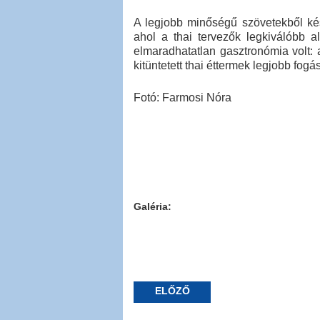
A legjobb minőségű szövetekből kés
ahol a thai tervezők legkiválóbb a
elmaradhatatlan gasztronómia volt: 
kitüntetett thai éttermek legjobb fogá
Fotó: Farmosi Nóra
Galéria:
ELŐZŐ