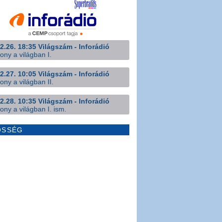
2.26. 18:35 Világszám - Inforádió
ony a világban I.
2.27. 10:05 Világszám - Inforádió
ony a világban II.
2.28. 10:35 Világszám - Inforádió
ony a világban I. ism.
ÖSSÉG