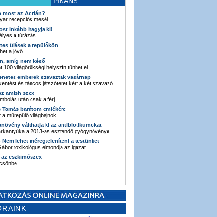
PIKÁNS
an most az Adrián?
yar recepciós mesél
ost inkább hagyja ki!
élyes a túrázás
etes ülések a repülőkön
ehet a jövő
en, amíg nem késő
t 100 világörökségi helyszín tűnhet el
enetes emberek szavaztak vasárnap
entést és táncos játszóteret kért a két szavazó
 az amish szex
ombolás után csak a férj
s Tamás barátom emlékére
 a műrepülő világbajnok
anövény válthatja ki az antibiotikumokat
sarkantyúka a 2013-as esztendő gyógynövénye
 - Nem lehet méregteleníteni a testünket
ábor toxikológus elmondja az igazat
n az eszkimószex
lcsönbe
ORAINK