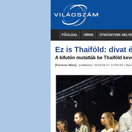
FŐOLDAL
HÍREK
ÚTIKÖNYVEK HELY
Ez is Thaiföld: diva
A kifutón mutatták be Thaiföld kev
[Farmosi Nóra]
publikálva: 2019-04-27 13:54:00 |
Nyo