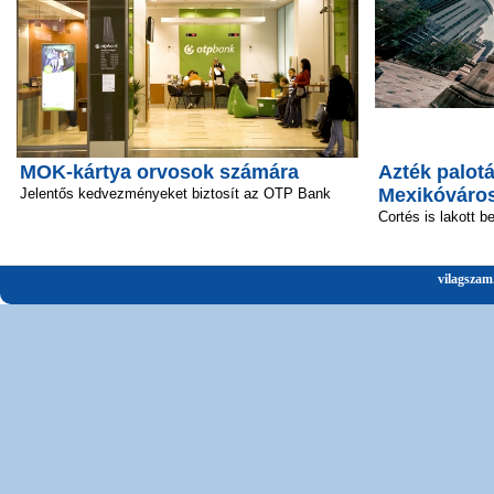
MOK-kártya orvosok számára
Azték palotá
Mexikóváro
Jelentős kedvezményeket biztosít az OTP Bank
Cortés is lakott b
vilagszam