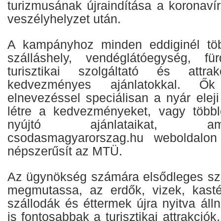
turizmusának újraindítása a koronaví
veszélyhelyzet után.
A kampányhoz minden eddiginél tö
szálláshely, vendéglátóegység, fü
turisztikai szolgáltató és attrak
kedvezményes ajánlatokkal. Ők 
elnevezéssel speciálisan a nyár elej
létre a kedvezményeket, vagy többle
nyújtó ajánlataikat, 
csodasmagyarorszag.hu weboldalon
népszerűsít az MTÜ.
Az ügynökség számára elsődleges sz
megmutassa, az erdők, vizek, kast
szállodák és éttermek újra nyitva ál
is fontosabbak a turisztikai attrakció