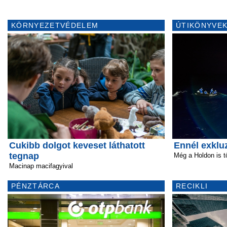
KÖRNYEZETVÉDELEM
ÚTIKÖNYVEK
Cukibb dolgot keveset láthatott
Ennél exkluz
tegnap
Még a Holdon is t
Macinap macifagyival
PÉNZTÁRCA
RECIKLI