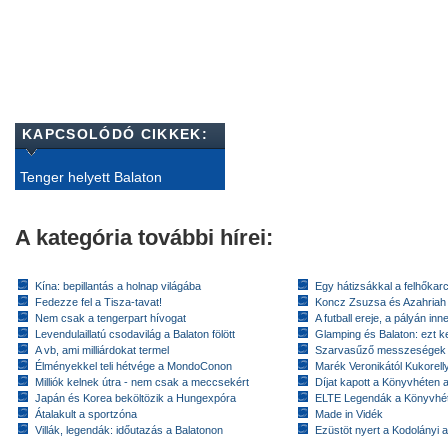
KAPCSOLÓDÓ CIKKEK:
Tenger helyett Balaton
A kategória további hírei:
Kína: bepillantás a holnap világába
Egy hátizsákkal a felhőkarc
Fedezze fel a Tisza-tavat!
Koncz Zsuzsa és Azahriah
Nem csak a tengerpart hívogat
A futball ereje, a pályán inn
Levendulaillatú csodavilág a Balaton fölött
Glamping és Balaton: ezt ke
A vb, ami milliárdokat termel
Szarvasűző messzeségek
Élményekkel teli hétvége a MondoConon
Marék Veronikától Kukorell
Milliók kelnek útra - nem csak a meccsekért
Díjat kapott a Könyvhéten
Japán és Korea beköltözik a Hungexpóra
ELTE Legendák a Könyvhé
Átalakult a sportzóna
Made in Vidék
Villák, legendák: időutazás a Balatonon
Ezüstöt nyert a Kodolányi