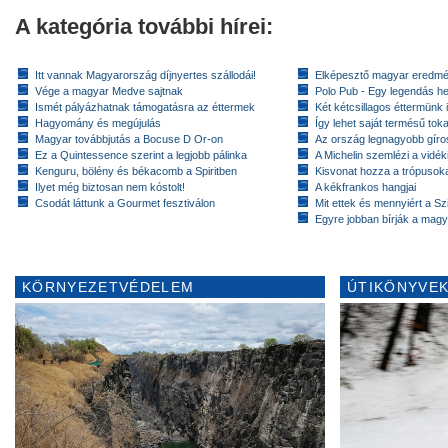
A kategória további hírei:
Itt vannak Magyarország díjnyertes szállodái!
Elképesztő magyar eredmé
Vége a magyar Medve sajtnak
Polo Pub - Egy legendás h
Ismét pályázhatnak támogatásra az éttermek
Két kétcsillagos éttermünk 
Hagyomány és megújulás
Így lehet saját termésű toka
Magyar továbbjutás a Bocuse D Or-on
Az ország legnagyobb gír
Ez a Quintessence szerint a legjobb pálinka
A Michelin szemlézi a vidék
Kenguru, bölény és békacomb a Spiritben
Kisvonat hozza a trópusok
Ilyet még biztosan nem kóstolt!
A kékfrankos hangjai
Csodát láttunk a Gourmet fesztiválon
Mit ettek és mennyiért a Sz
Egyre jobban bírják a magy
KÖRNYEZETVÉDELEM
ÚTIKÖNYVEK