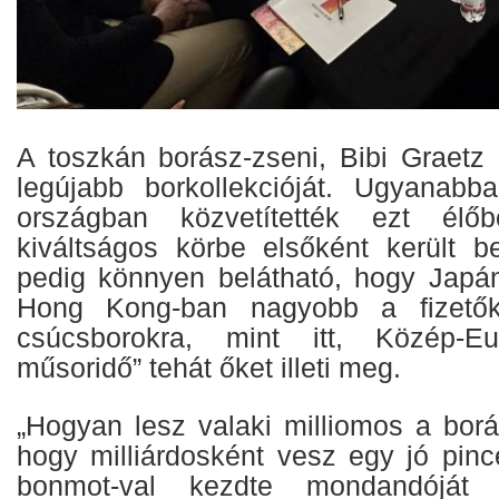
A toszkán borász-zseni, Bibi Graetz 
legújabb borkollekcióját. Ugyanab
országban közvetítették ezt él
kiváltságos körbe elsőként került 
pedig könnyen belátható, hogy Japá
Hong Kong-ban nagyobb a fizetők
csúcsborokra, mint itt, Közép-E
műsoridő” tehát őket illeti meg.
„Hogyan lesz valaki milliomos a borá
hogy milliárdosként vesz egy jó pinc
bonmot-val kezdte mondandóját