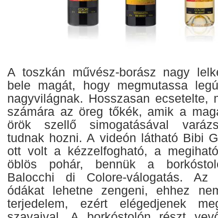
A toszkán művész-borász nagy lelke
bele magát, hogy megmutassa legúj
nagyvilágnak. Hosszasan ecsetelte, 
számára az öreg tőkék, amik a maga
örök szellő simogatásával varázs
tudnak hozni. A videón látható Bibi 
ott volt a kézzelfogható, a megihat
öblös pohár, bennük a borkóstoló
Balocchi di Colore-válogatás. Az il
ódákat lehetne zengeni, ehhez ne
terjedelem, ezért elégedjenek m
szavaival. A borkóstolón részt ve