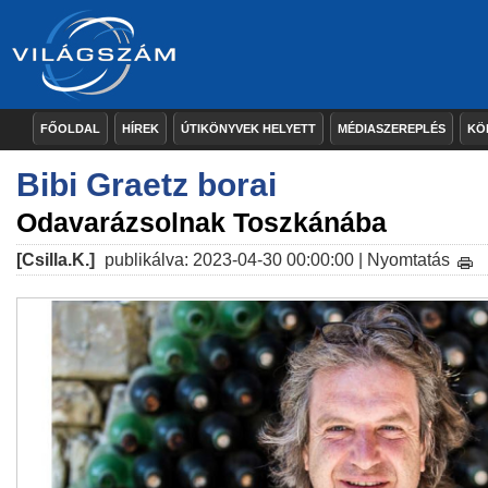
FŐOLDAL
HÍREK
ÚTIKÖNYVEK HELYETT
MÉDIASZEREPLÉS
KÖ
Bibi Graetz borai
Odavarázsolnak Toszkánába
[Csilla.K.]
publikálva: 2023-04-30 00:00:00 |
Nyomtatás