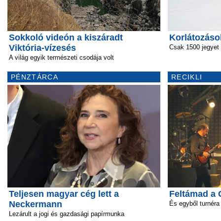
Sokkoló videón a kiszáradt
Korlátozáso
Viktória-vízesés
Csak 1500 jegyet 
A világ egyik természeti csodája volt
PÉNZTÁRCA
RECIKLI
Teljesen magyar cég lett a
Feltámad a 
Neckermann
És egyből turnéra 
Lezárult a jogi és gazdasági papírmunka