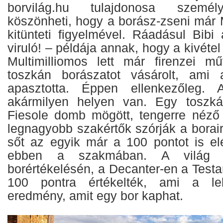
borvilág.hu tulajdonosa személ
köszönheti, hogy a borász-zseni már 
kitünteti figyelmével. Ráadásul Bibi
viruló! – példája annak, hogy a kivétel 
Multimilliomos lett már firenzei m
toszkán borászatot vásárolt, ami
apasztotta. Éppen ellenkezőleg. 
akármilyen helyen van. Egy toszkán
Fiesole domb mögött, tengerre néző 
legnagyobb szakértők szórják a borai
sőt az egyik már a 100 pontot is el
ebben a szakmában. A világ le
borértékelésén, a Decanter-en a Test
100 pontra értékelték, ami a le
eredmény, amit egy bor kaphat.