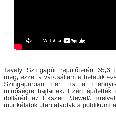
Tavaly Szingapúr repülőterén 65,6 mi
meg, ezzel a városállam a hetedik eze
Szingapúrban nem is a mennyi
minőségre hajtanak. Ezért építették 
dollárért az Ékszert /Jewel/, mely
munkálatok után átadtak a publikumna