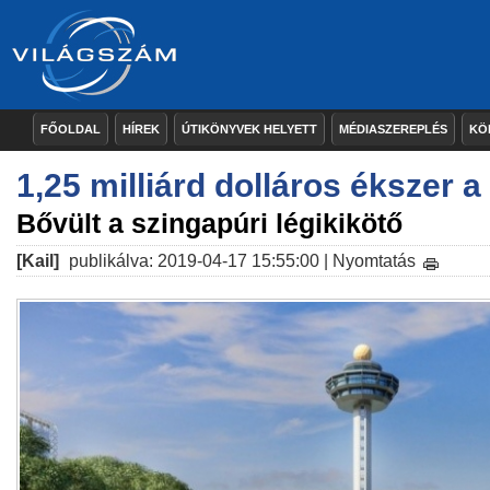
FŐOLDAL
HÍREK
ÚTIKÖNYVEK HELYETT
MÉDIASZEREPLÉS
KÖ
1,25 milliárd dolláros ékszer a
Bővült a szingapúri légikikötő
[Kail]
publikálva: 2019-04-17 15:55:00 |
Nyomtatás