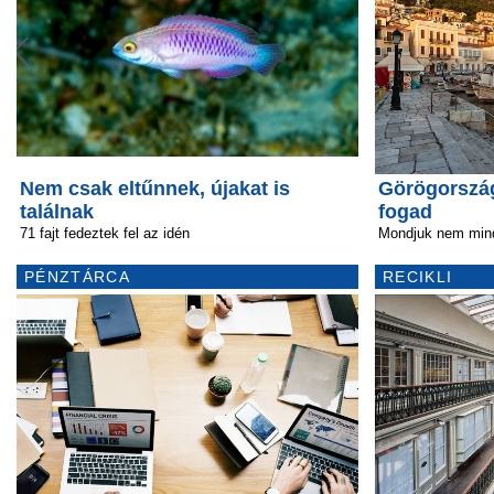
Nem csak eltűnnek, újakat is
Görögorszá
találnak
fogad
71 fajt fedeztek fel az idén
Mondjuk nem min
PÉNZTÁRCA
RECIKLI