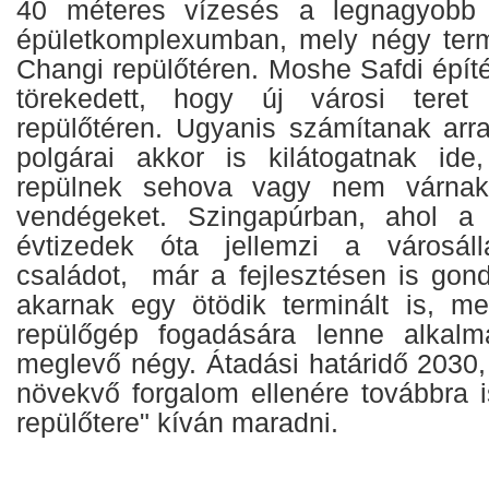
40 méteres vízesés a legnagyobb 
épületkomplexumban, mely négy termi
Changi repülőtéren. Moshe Safdi épít
törekedett, hogy új városi teret
repülőtéren. Ugyanis számítanak arr
polgárai akkor is kilátogatnak i
repülnek sehova vagy nem várnak
vendégeket. Szingapúrban, ahol a 
évtizedek óta jellemzi a városáll
családot, már a fejlesztésen is gond
akarnak egy ötödik terminált is, m
repülőgép fogadására lenne alkal
meglevő négy. Átadási határidő 2030,
növekvő forgalom ellenére továbbra i
repülőtere" kíván maradni.