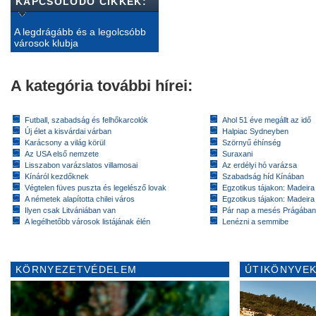
KAPCSOLÓDÓ CIKKEK:
A legdrágább és a legolcsóbb
városok klubja
A kategória további hírei:
Futball, szabadság és felhőkarcolók
Ahol 51 éve megállt az idő
Új élet a kisvárdai várban
Halpiac Sydneyben
Karácsony a világ körül
Szörnyű éhínség
Az USA első nemzete
Suraxani
Lisszabon varázslatos villamosai
Az erdélyi hó varázsa
Kínáról kezdőknek
Szabadság híd Kínában
Végtelen füves puszta és legelésző lovak
Egzotikus tájakon: Madeira 
A németek alapította chilei város
Egzotikus tájakon: Madeira 
Ilyen csak Litvániában van
Pár nap a mesés Prágában
A legélhetőbb városok listájának élén
Lenézni a semmibe
KÖRNYEZETVÉDELEM
ÚTIKÖNYVEK