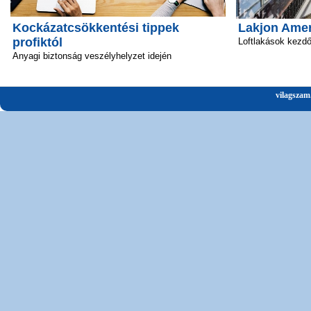
Kockázatcsökkentési tippek
Lakjon Amer
profiktól
Loftlakások kezd
Anyagi biztonság veszélyhelyzet idején
vilagszam