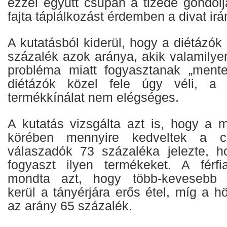
ezzel együtt csupán a tizede gondolj
fajta táplálkozást érdemben a divat irán
A kutatásból kiderül, hogy a diétázók
százalék azok aránya, akik valamilyen
probléma miatt fogyasztanak „mente
diétázók közel fele úgy véli, a 
termékkínálat nem elégséges.
A kutatás vizsgálta azt is, hogy a 
körében mennyire kedveltek a c
válaszadók 73 százaléka jelezte, h
fogyaszt ilyen termékeket. A férf
mondta azt, hogy több-kevesebb r
kerül a tányérjára erős étel, míg a 
az arány 65 százalék.