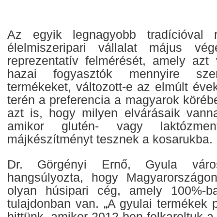
Az egyik legnagyobb tradícióval 
élelmiszeripari vállalat május vég
reprezentatív felmérését, amely azt 
hazai fogyasztók mennyire sze
termékeket, változott-e az elmúlt év
terén a preferencia a magyarok köréb
azt is, hogy milyen elvárásaik vann
amikor glutén- vagy laktózment
májkészítményt tesznek a kosarukba.
Dr. Görgényi Ernő, Gyula város
hangsúlyozta, hogy Magyarországo
olyan húsipari cég, amely 100%-b
tulajdonban van. „A gyulai termékek
hittünk, amikor 2012-ben felkaroltuk a