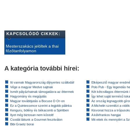
KAPCSOLÓDÓ CIKKEK:
Mesterszakács jelöltek a thai
főzőtanfolyamon
A kategória további hírei:
Itt vannak Magyarország díjnyertes szállodái!
Elképesztő magyar eredmé
Vége a magyar Medve sajtnak
Polo Pub - Egy legendás h
Ismét pályázhatnak támogatásra az éttermek
Két kétcsillagos éttermünk 
Hagyomány és megújulás
Így lehet saját termésű toka
Magyar továbbjutás a Bocuse D Or-on
Az ország legnagyobb gír
Ez a Quintessence szerint a legjobb pálinka
A Michelin szemlézi a vidék
Kenguru, bölény és békacomb a Spiritben
Kisvonat hozza a trópusok
Ilyet még biztosan nem kóstolt!
A kékfrankos hangjai
Csodát láttunk a Gourmet fesztiválon
Mit ettek és mennyiért a Sz
Bibi Graetz borai