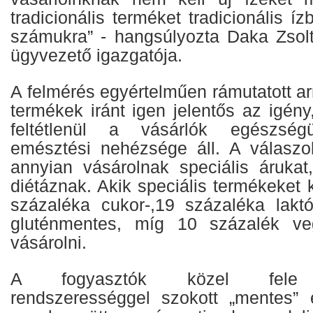
tradicionális terméket tradicionális í
számukra” - hangsúlyozta Daka Zsolt
ügyvezető igazgatója.
A felmérés egyértelműen rámutatott a
termékek iránt igen jelentős az igén
feltétlenül a vásárlók egészségü
emésztési nehézsége áll. A válaszo
annyian vásárolnak speciális áruka
diétáznak. Akik speciális termékeket
százaléka cukor-,19 százaléka lakt
gluténmentes, míg 10 százalék ve
vásárolni.
A fogyasztók közel fele t
rendszerességgel szokott „mentes” é