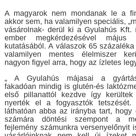
A magyarok nem mondanak le a fin
akkor sem, ha valamilyen speciális, „m
vásárolnak- derül ki a Gyulahús Kft. 
ember megkérdezésével május v
kutatásából. A válaszok 65 százaléka 
valamilyen mentes élelmiszer ker
nagyon figyel arra, hogy az ízletes leg
„ A Gyulahús májasai a gyártási
fakadóan mindig is glutén-és laktózm
első pillanattól kezdve így kerültek
nyerték el a fogyasztók tetszését.
láthatóan abba az irányba tart, hogy
számára döntési szempont a m
fejlemény számunkra versenyelőnyit is
vásárlóinknak nem kell új ízeket 