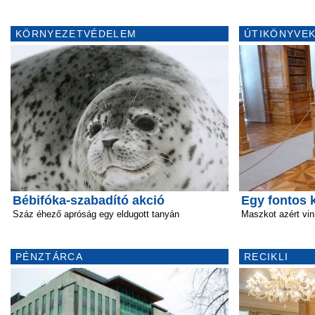
KÖRNYEZETVÉDELEM
ÚTIKÖNYVEK
Bébifóka-szabadító akció
Egy fontos k
Száz éhező apróság egy eldugott tanyán
Maszkot azért vinn
PÉNZTÁRCA
RECIKLI