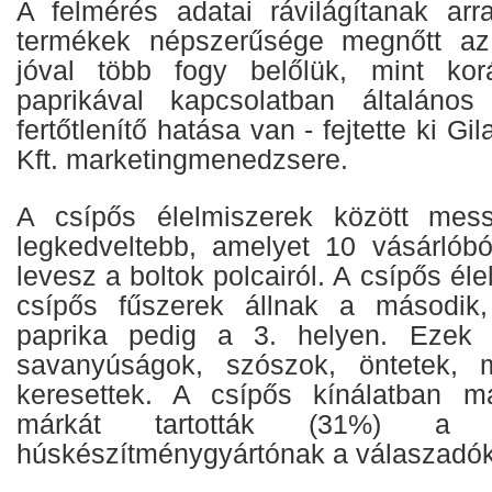
A felmérés adatai rávilágítanak ar
termékek népszerűsége megnőtt az
jóval több fogy belőlük, mint ko
paprikával kapcsolatban általáno
fertőtlenítő hatása van - fejtette ki G
Kft. marketingmenedzsere.
A csípős élelmiszerek között mes
legkedveltebb, amelyet 10 vásárlób
levesz a boltok polcairól. A csípős él
csípős fűszerek állnak a második,
paprika pedig a 3. helyen. Ezek 
savanyúságok, szószok, öntetek, 
keresettek. A csípős kínálatban 
márkát tartották (31%) a le
húskészítménygyártónak a válaszadók