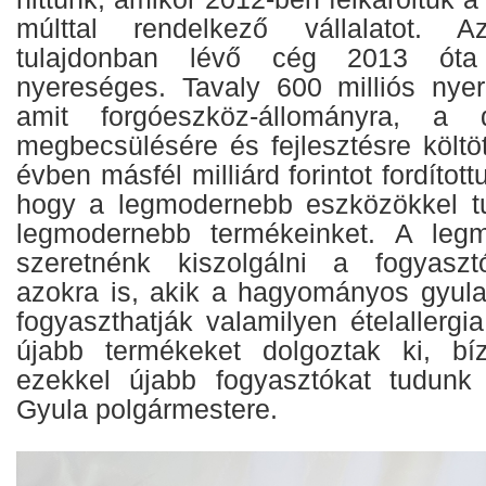
múlttal rendelkező vállalatot. A
tulajdonban lévő cég 2013 ót
nyereséges. Tavaly 600 milliós nyer
amit forgóeszköz-állományra, a 
megbecsülésére és fejlesztésre költö
évben másfél milliárd forintot fordított
hogy a legmodernebb eszközökkel tud
legmodernebb termékeinket. A leg
szeretnénk kiszolgálni a fogyasztó
azokra is, akik a hagyományos gyul
fogyaszthatják valamilyen ételallergia
újabb termékeket dolgoztak ki, b
ezekkel újabb fogyasztókat tudunk 
Gyula polgármestere.