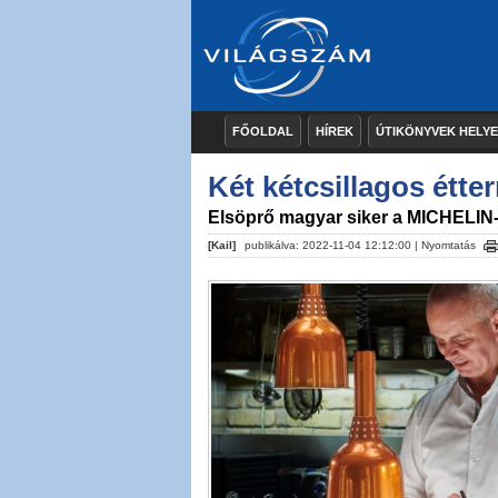
FŐOLDAL
HÍREK
ÚTIKÖNYVEK HELY
Két kétcsillagos étte
Elsöprő magyar siker a MICHELIN
[Kail]
publikálva: 2022-11-04 12:12:00 |
Nyomtatás