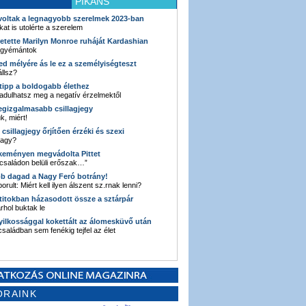
PIKÁNS
 voltak a legnagyobb szerelmek 2023-ban
kat is utolérte a szerelem
retette Marilyn Monroe ruháját Kardashian
 gyémántok
ked mélyére ás le ez a személyiségteszt
llsz?
i tipp a boldogabb élethez
adulhatsz meg a negatív érzelmektől
legizgalmasabb csillagjegy
k, miért!
3 csillagjegy őrjítően érzéki és szexi
vagy?
e keményen megvádolta Pittet
 családon belüli erőszak…”
bb dagad a Nagy Feró botrány!
orult: Miért kell ilyen álszent sz.rnak lenni?
 titokban házasodott össze a sztárpár
hol buktak le
yilkossággal kokettált az álomesküvő után
 családban sem fenékig tejfel az élet
ORAINK