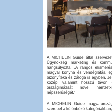
A MICHELIN Guide által szervezet
Ügynökség marketing és kommuni
hangsúlyozta: „A rangos elismeré
magyar konyha és vendéglátás, eg
bizonyítéka és záloga is egyben. J
közép, valamint hosszú távon e
országimázsát, növeli nemzetkö
népszerűségét.”
A MICHELIN Guide magyarországi
szerepel a különböző kategóriákban, 