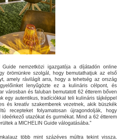
Guide nemzetközi igazgatója a díjátadón online
gy örömünkre szolgál, hogy bemutathatjuk az első
 amely rávilágít arra, hogy a tehetség az ország
gyelőinket lenyűgözte ez a kulináris célpont, és
ar városban és faluban bemutatott 62 étterem bőven
 egy autentikus, tradíciókkal teli kulináris tájképpel
ges és kreatív szakemberek vezetnek, akik büszkék
tú recepteket folyamatosan újragondolják, hogy
l ideérkező utazókat és gurmékat. Mind a 62 étterem
kerültek a MICHELIN Guide válogatásába.”
kalauz több mint százéves múltra tekint vissza.