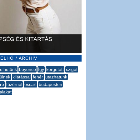
PSÉG ÉS KITARTÁS
ELHŐ / ARCHÍV
elhetünk
beyonce
Így
kergetett
sziget
ülnek
kilátással
fehér
utazhatunk
re
füzérnél
oscart
budapesten
aiakat