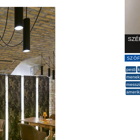
SZÉ
SZÓF
pesti
k
menek
messzi
amerik
--