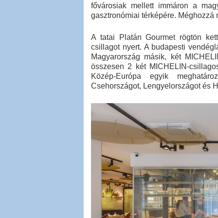
fővárosiak mellett immáron a magy
gasztronómiai térképére. Méghozzá m
A tatai Platán Gourmet rögtön ke
csillagot nyert. A budapesti vendég
Magyarország másik, két MICHELIN
összesen 2 két MICHELIN-csillagos
Közép-Európa egyik meghatároz
Csehországot, Lengyelországot és H