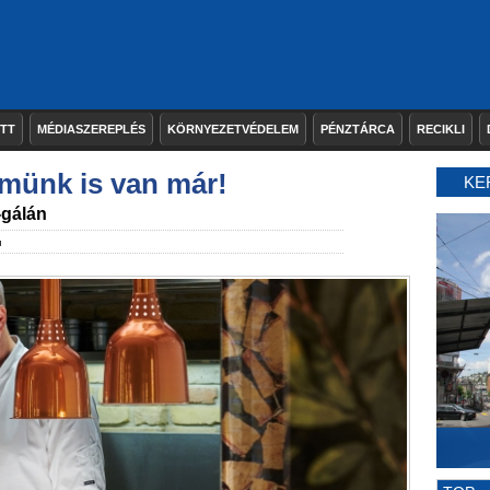
ETT
MÉDIASZEREPLÉS
KÖRNYEZETVÉDELEM
PÉNZTÁRCA
RECIKLI
rmünk is van már!
KE
-gálán