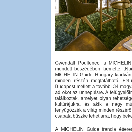
Gwendall Poullenec, a MICHELIN 
mondott beszédében kiemelte: „Na
MICHELIN Guide Hungary kiadványt,
minden részén megtalálható. Felü
Budapest mellett a további 34 magy
ad okot az ünneplésre. A felügyelőink
találkoztak, amelyet olyan tehetsé
kultúrájukra, és akik a nagy múl
lenyűgözzék a világ minden részérő
csapata büszke lehet arra, hogy be
A MICHELIN Guide francia étterem