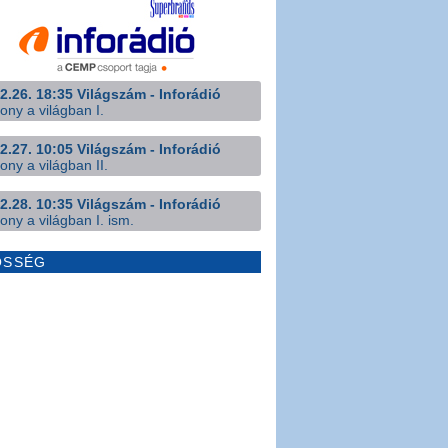
2.26. 18:35 Világszám - Inforádió
ony a világban I.
2.27. 10:05 Világszám - Inforádió
ony a világban II.
2.28. 10:35 Világszám - Inforádió
ony a világban I. ism.
ÖSSÉG