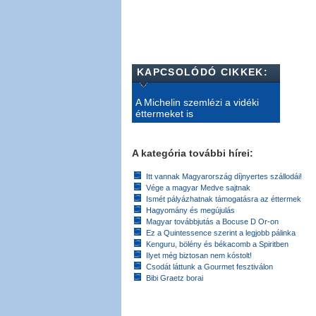
KAPCSOLÓDÓ CIKKEK:
A Michelin szemlézi a vidéki
éttermeket is
A kategória további hírei:
Itt vannak Magyarország díjnyertes szállodái!
Vége a magyar Medve sajtnak
Ismét pályázhatnak támogatásra az éttermek
Hagyomány és megújulás
Magyar továbbjutás a Bocuse D Or-on
Ez a Quintessence szerint a legjobb pálinka
Kenguru, bölény és békacomb a Spiritben
Ilyet még biztosan nem kóstolt!
Csodát láttunk a Gourmet fesztiválon
Bibi Graetz borai