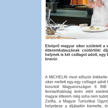
Elsöprő magyar siker született a 
étteremkalauzának csütörtöki d
helynek is két csillagot adott, egy 
bravúr.
A MICHELIN most először értékelte a
siker mellett egy-egy csillagot adot
kiosztott Magyarországon 6 BIB
fenntarthatóság terén elért eredm
magyar étterem még soha nem tudott
Zsófia, a Magyar Turisztikai Ügy
helyettese a díjátadón kiemelte, 