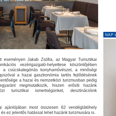
NAP 
t eseményen Jakab Zsófia, az Magyar Turisztikai
kációs vezérigazgató-helyettese köszöntőjében
s a csúcskategóriás konyhaművészet, a minőségi
yszóval a hazai gasztronómia tartós fejlődésének
elentősége a hazai és nemzetközi turizmusban pedig
gyaránt megmutatkozik, hiszen erősíti hazánk
zi turisztikai ismertségünket, desztinációink
 ajánlójában most összesen 62 vendéglátóhely
és ez jelentős hatással lehet hazánk turizmusára is.