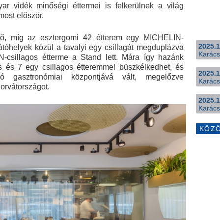
ar vidék minőségi éttermei is felkerülnek a világ
ost először.
ttő, míg az esztergomi 42 étterem egy MICHELIN-
2025.1
látóhelyek közül a tavalyi egy csillagát megduplázva
Karács
-csillagos étterme a Stand lett. Mára így hazánk
 és 7 egy csillagos étteremmel büszkélkedhet, és
2025.1
ó gasztronómiai központjává vált, megelőzve
Karács
orvátországot.
2025.1
Karács
KÖZ