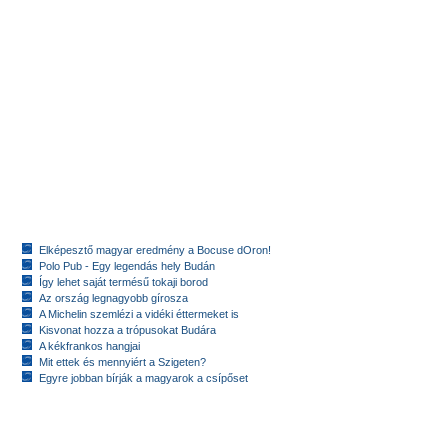
Elképesztő magyar eredmény a Bocuse dOron!
Polo Pub - Egy legendás hely Budán
Így lehet saját termésű tokaji borod
Az ország legnagyobb gírosza
A Michelin szemlézi a vidéki éttermeket is
Kisvonat hozza a trópusokat Budára
A kékfrankos hangjai
Mit ettek és mennyiért a Szigeten?
Egyre jobban bírják a magyarok a csípőset