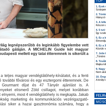
TOP
1. Ezek
Sztárjain
2. Tönk
Hiányzó
3. A lel
Készen á
4. 5 tut
Így szab
5. Ez a 
Elmondju
világ legnépszerűbb és leginkább figyelembe vett
6. Ez a 
Köztük 
íjátadó gáláján. A MICHELIN Guide két magyar
budapesti mellett egy tatai étteremnek is sikerült a
7. Joli
„Történt
8. Tová
Majka kib
9. Nagy
Nem akár
 teljes magyar vendéglátóhely-kínálatot, és a fenti
10. Öng
t 6 további fővárosi és egy esztergomi étteremnek. De
A királyi
 Gourmant díjat és 47 Tányér ajánlást is. A
ényeket elismerő Zöld csillagot, melyet korábban
 elnyerni, most 4 vendéglátóhely is megkapta. Jakab
nökség marketing és kommunikációs vezérigazgató-
MŰS
óriási siker a hazai gasztronómia számára, hogy a