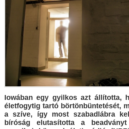
Iowában egy gyilkos azt állította, h
életfogytig tartó börtönbüntetését, m
a szíve, így most szabadlábra kel
bíróság elutasította a beadványt