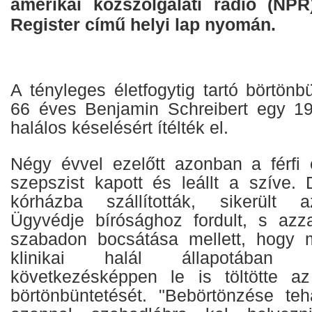
amerikai közszolgálati rádió (NP
Register című helyi lap nyomán.
A tényleges életfogytig tartó börtönbü
66 éves Benjamin Schreibert egy 19
halálos késelésért ítélték el.
Négy évvel ezelőtt azonban a férfi
szepszist kapott és leállt a szíve.
kórházba szállították, sikerült a
Ügyvédje bírósághoz fordult, s azz
szabadon bocsátása mellett, hogy m
klinikai halál állapotában 
következésképpen le is töltötte az 
börtönbüntetését. "Bebörtönzése teh