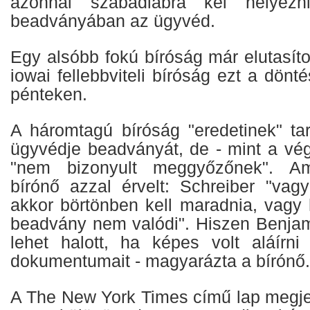
azonnal szabadlábra kel helyezni
beadványában az ügyvéd.
Egy alsóbb fokú bíróság már elutasíto
iowai fellebbviteli bíróság ezt a dönt
pénteken.
A háromtagú bíróság "eredetinek" tart
ügyvédje beadványát, de - mint a vég
"nem bizonyult meggyőzőnek". Ama
bírónő azzal érvelt: Schreiber "vag
akkor börtönben kell maradnia, vagy 
beadvány nem valódi". Hiszen Benja
lehet halott, ha képes volt aláírn
dokumentumait - magyarázta a bírónő.
A The New York Times című lap megje