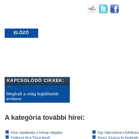
ELŐZŐ
KAPCSOLÓDÓ CIKKEK:
Meghalt a világ legidősebb
embere
A kategória további hírei:
Kína: bepillantás a holnap világába
Egy hátizsákkal a felhőkarc
Fedezze fel a Tisza-tavat!
Koncz Zsuzsa és Azahriah