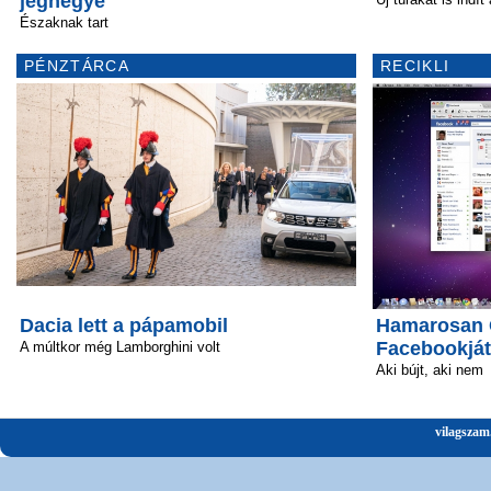
jéghegye
Északnak tart
PÉNZTÁRCA
RECIKLI
Dacia lett a pápamobil
Hamarosan Ö
Facebookját
A múltkor még Lamborghini volt
Aki bújt, aki nem
vilagszam