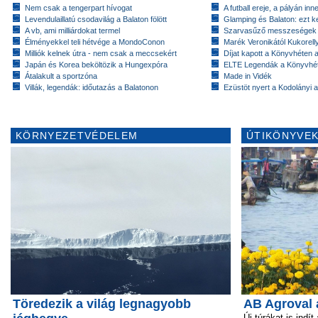
Nem csak a tengerpart hívogat
A futball ereje, a pályán inn
Levendulaillatú csodavilág a Balaton fölött
Glamping és Balaton: ezt ke
A vb, ami milliárdokat termel
Szarvasűző messzeségek
Élményekkel teli hétvége a MondoConon
Marék Veronikától Kukorell
Milliók kelnek útra - nem csak a meccsekért
Díjat kapott a Könyvhéten
Japán és Korea beköltözik a Hungexpóra
ELTE Legendák a Könyvhé
Átalakult a sportzóna
Made in Vidék
Villák, legendák: időutazás a Balatonon
Ezüstöt nyert a Kodolányi
KÖRNYEZETVÉDELEM
ÚTIKÖNYVEK
Töredezik a világ legnagyobb
AB Agroval 
Új túrákat is indít