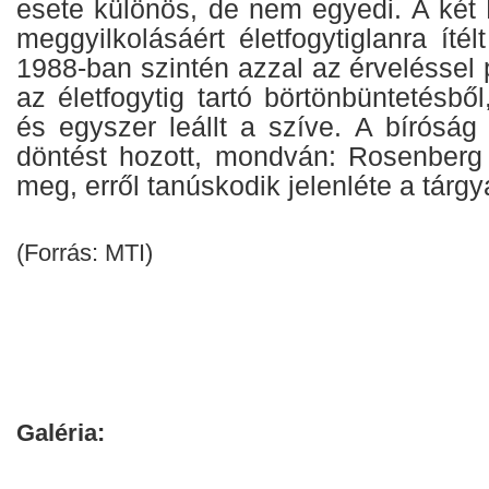
esete különös, de nem egyedi. A két 
meggyilkolásáért életfogytiglanra íté
1988-ban szintén azzal az érveléssel 
az életfogytig tartó börtönbüntetésből
és egyszer leállt a szíve. A bíróság 
döntést hozott, mondván: Rosenberg 
meg, erről tanúskodik jelenléte a tárg
(Forrás: MTI)
Galéria: