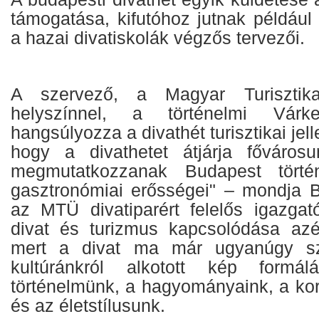
támogatása, kifutóhoz jutnak például
a hazai divatiskolák végzős tervezői.
A szervező, a Magyar Turisztik
helyszínnel, a történelmi Várk
hangsúlyozza a divathét turisztikai jell
hogy a divathetet átjárja fővárosu
megmutatkozzanak Budapest történe
gasztronómiai erősségei" – mondja B
az MTÜ divatiparért felelős igazgató
divat és turizmus kapcsolódása azé
mert a divat ma már ugyanúgy sze
kultúránkról alkotott kép formá
történelmünk, a hagyományaink, a ko
és az életstílusunk.