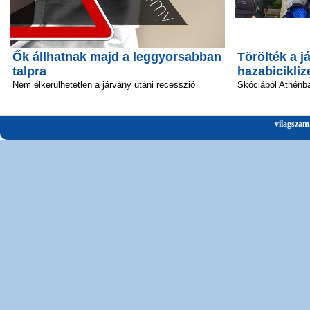
Ők állhatnak majd a leggyorsabban
Törölték a já
talpra
hazabicikliz
Nem elkerülhetetlen a járvány utáni recesszió
Skóciából Athénba
vilagszam