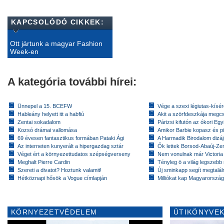
KAPCSOLÓDÓ CIKKEK:
Ott jártunk a magyar Fashion
Week-en
A kategória további hírei:
Ünnepel a 15. BCEFW
Vége a szexi légiutas-kísé
Hableány helyett itt a habfiú
Akit a szörfdeszkája megc
Zentai sokadalom
Párizsi kifutón az ókori Eg
Kozsó drámai vallomása
Amikor Barbie kopasz és pi
69 évesen fantasztikus formában Pataki Ági
A Harmadik Birodalom dizáj
Az interneten kunyerált a hipergazdag sztár
Ők lettek Borsod-Abaúj-Ze
Véget ért a környezettudatos szépségverseny
Nem vonulnak már Victoria
Meghalt Pierre Cardin
Tényleg ö a világ legszebb
Szereti a divatot? Hoztunk valamit!
Új sminkapp segít megtaláln
Hétköznapi hősök a Vogue címlapján
Milliókat kap Magyarorszá
KÖRNYEZETVÉDELEM
ÚTIKÖNYVEK