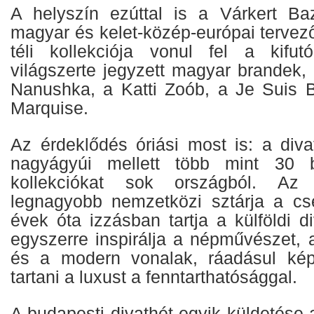
A helyszín ezúttal is a Várkert B
magyar és kelet-közép-európai tervez
téli kollekciója vonul fel a kifut
világszerte jegyzett magyar brandek,
Nanushka, a Katti Zoób, a Je Suis 
Marquise.
Az érdeklődés óriási most is: a diva
nagyágyúi mellett több mint 30 b
kollekciókat sok országból. Az
legnagyobb nemzetközi sztárja a cseh
évek óta izzásban tartja a külföldi di
egyszerre inspirálja a népművészet, a
és a modern vonalak, ráadásul ké
tartani a luxust a fenntarthatósággal.
A budapesti divathét egyik küldetése a