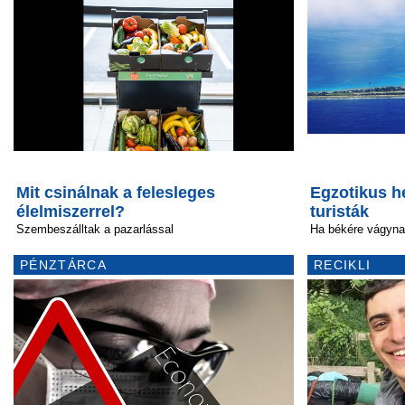
Mit csinálnak a felesleges
Egzotikus he
élelmiszerrel?
turisták
Szembeszálltak a pazarlással
Ha békére vágyna
PÉNZTÁRCA
RECIKLI