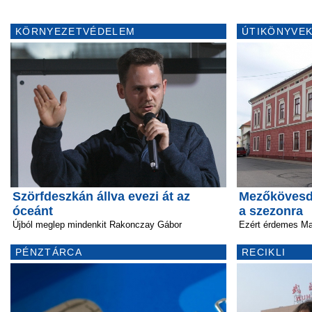
KÖRNYEZETVÉDELEM
ÚTIKÖNYVEK
Szörfdeszkán állva evezi át az
Mezőkövesd 
óceánt
a szezonra
Újból meglep mindenkit Rakonczay Gábor
Ezért érdemes Ma
PÉNZTÁRCA
RECIKLI