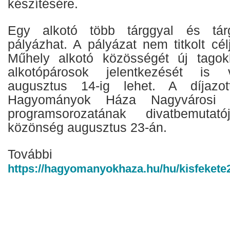
készítésére.
Egy alkotó több tárggyal és tárg
pályázhat. A pályázat nem titkolt cél
Műhely alkotó közösségét új tagokk
alkotópárosok jelentkezését is v
augusztus 14-ig lehet. A díjazot
Hagyományok Háza Nagyvárosi 
programsorozatának divatbemutat
közönség augusztus 23-án.
További info
https://hagyomanyokhaza.hu/hu/kisfekete