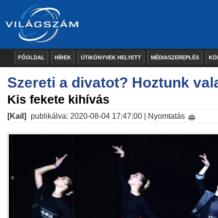
FŐOLDAL
HÍREK
ÚTIKÖNYVEK HELYETT
MÉDIASZEREPLÉS
KÖ
Szereti a divatot? Hoztunk val
Kis fekete kihívás
[Kail]
publikálva: 2020-08-04 17:47:00 |
Nyomtatás