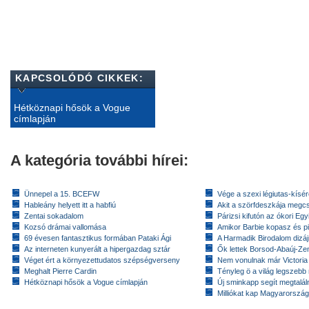
KAPCSOLÓDÓ CIKKEK:
Hétköznapi hősök a Vogue
címlapján
A kategória további hírei:
Ünnepel a 15. BCEFW
Vége a szexi légiutas-kísé
Hableány helyett itt a habfiú
Akit a szörfdeszkája megc
Zentai sokadalom
Párizsi kifutón az ókori Eg
Kozsó drámai vallomása
Amikor Barbie kopasz és pi
69 évesen fantasztikus formában Pataki Ági
A Harmadik Birodalom dizáj
Az interneten kunyerált a hipergazdag sztár
Ők lettek Borsod-Abaúj-Ze
Véget ért a környezettudatos szépségverseny
Nem vonulnak már Victoria
Meghalt Pierre Cardin
Tényleg ö a világ legszebb
Hétköznapi hősök a Vogue címlapján
Új sminkapp segít megtaláln
Milliókat kap Magyarorszá