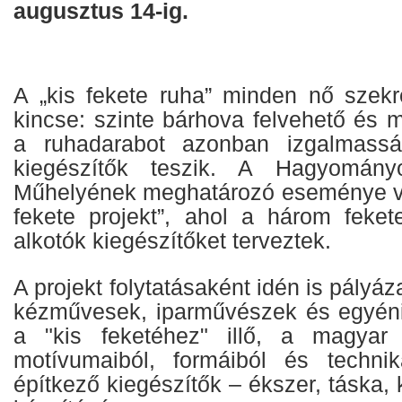
augusztus 14-ig.
A „kis fekete ruha” minden nő szek
kincse: szinte bárhova felvehető és m
a ruhadarabot azonban izgalmass
kiegészítők teszik. A Hagyomány
Műhelyének meghatározó eseménye vo
fekete projekt”, ahol a három feke
alkotók kiegészítőket terveztek.
A projekt folytatásaként idén is pályáz
kézművesek, iparművészek és egyéni
a "kis feketéhez" illő, a magyar n
motívumaiból, formáiból és technik
építkező kiegészítők – ékszer, táska, 