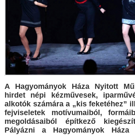
A Hagyományok Háza Nyitott Műh
hirdet népi kézművesek, iparműv
alkotók számára a „kis feketéhez” il
fejviseletek motívumaiból, formái
megoldásaiból építkező kiegészít
Pályázni a Hagyományok Háza h