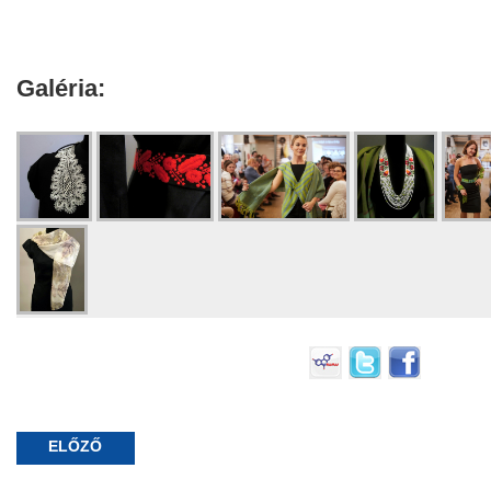
Galéria:
ELŐZŐ