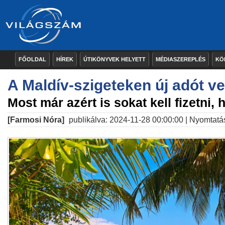
FŐOLDAL
HÍREK
ÚTIKÖNYVEK HELYETT
MÉDIASZEREPLÉS
KÖ
A Maldív-szigeteken új adót v
Most már azért is sokat kell fizetni,
[Farmosi Nóra]
publikálva: 2024-11-28 00:00:00 |
Nyomtatá