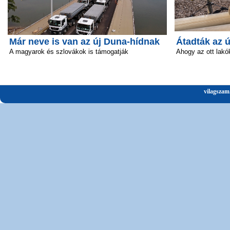
Már neve is van az új Duna-hídnak
Átadták az 
A magyarok és szlovákok is támogatják
Ahogy az ott lakó
vilagszam