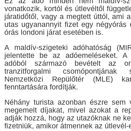
Ez az adó minden nem maldív-szig
vonatkozik, kortól és útlevéltől függetl
járatidőtől, vagy a megtett úttól, ami a
utas ugyanannyit fizet egy négyórás 
órás londoni járat esetében is.
A maldív-szigeteki adóhatóság (M
jelentette be az adóemeléseket. A
adóból származó bevételt az or
tranzitforgalmi csomópontjának
Nemzetközi Repülőtér (MLE) kar
fenntartására fordítják.
Néhány turista azonban észre sem v
megemelt díjakat, mivel azokat a re
adják hozzá, hogy az utazóknak ne kel
fizetniük, amikor átmennek az útlevél-