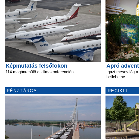
Képmutatás felsőfokon
Apró advent
114 magánrepülő a klímakonferencián
Igazi mesevilág a
betleheme
PÉNZTÁRCA
RECIKLI