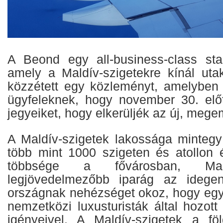
A Beond egy all-business-class star
amely a Maldív-szigetekre kínál uta
közzétett egy közleményt, amelyben 
ügyfeleknek, hogy november 30. elő
jegyeiket, hogy elkerüljék az új, megem
A Maldív-szigetek lakossága mintegy
több mint 1000 szigeten és atollon 
többsége a fővárosban, M
legjövedelmezőbb iparág az idege
országnak nehézséget okoz, hogy eg
nemzetközi luxusturisták által hozot
igényeivel. A Maldív-szigetek a föl