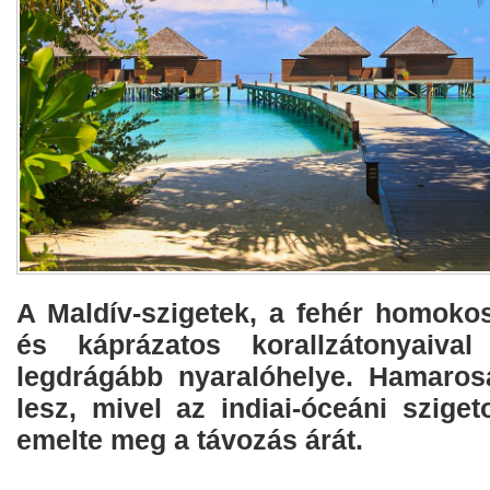
A Maldív-szigetek, a fehér homokos
és káprázatos korallzátonyaiva
legdrágább nyaralóhelye. Hamaro
lesz, mivel az indiai-óceáni szige
emelte meg a távozás árát.