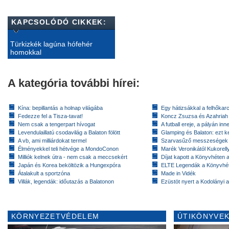
KAPCSOLÓDÓ CIKKEK:
Türkizkék lagúna hófehér
homokkal
A kategória további hírei:
Kína: bepillantás a holnap világába
Egy hátizsákkal a felhőkarc
Fedezze fel a Tisza-tavat!
Koncz Zsuzsa és Azahriah
Nem csak a tengerpart hívogat
A futball ereje, a pályán inn
Levendulaillatú csodavilág a Balaton fölött
Glamping és Balaton: ezt ke
A vb, ami milliárdokat termel
Szarvasűző messzeségek
Élményekkel teli hétvége a MondoConon
Marék Veronikától Kukorell
Milliók kelnek útra - nem csak a meccsekért
Díjat kapott a Könyvhéten
Japán és Korea beköltözik a Hungexpóra
ELTE Legendák a Könyvhé
Átalakult a sportzóna
Made in Vidék
Villák, legendák: időutazás a Balatonon
Ezüstöt nyert a Kodolányi
KÖRNYEZETVÉDELEM
ÚTIKÖNYVEK