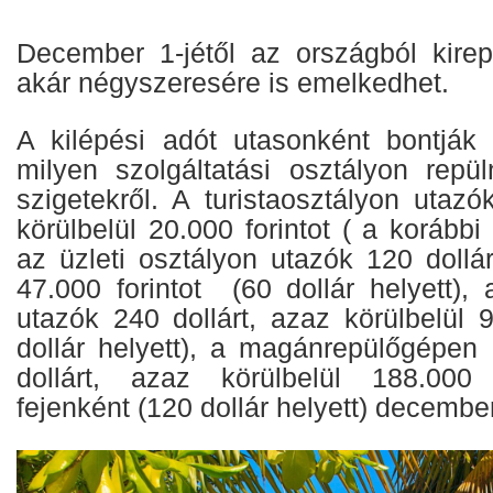
December 1-jétől az országból kirepü
akár négyszeresére is emelkedhet.
A kilépési adót utasonként bontják 
milyen szolgáltatási osztályon repü
szigetekről. A turistaosztályon utazó
körülbelül 20.000 forintot ( a korábbi 
az üzleti osztályon utazók 120 dollár
47.000 forintot (60 dollár helyett),
utazók 240 dollárt, azaz körülbelül 9
dollár helyett), a magánrepülőgépen
dollárt, azaz körülbelül 188.000 f
fejenként (120 dollár helyett) december