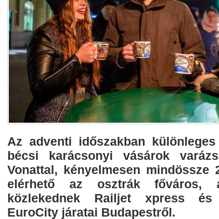
Az adventi időszakban különleges
bécsi karácsonyi vásárok varázsl
Vonattal, kényelmesen mindössze 2 
elérhető az osztrák főváros, 
közlekednek Railjet xpress 
EuroCity járatai Budapestről.