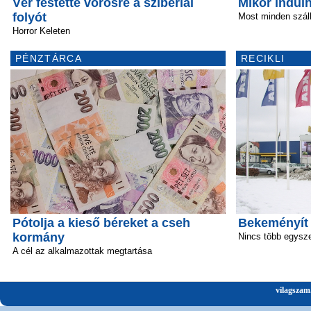
Vér festette vörösre a szibériai
Mikor indulh
folyót
Most minden szál
Horror Keleten
PÉNZTÁRCA
RECIKLI
Pótolja a kieső béreket a cseh
Bekeményít
kormány
Nincs több egysz
A cél az alkalmazottak megtartása
vilagszam