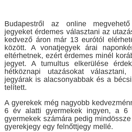
Budapestről az online megvehet
jegyeket érdemes választani az utazá
kedvező áron már 13 eurótól elérhet
között. A vonatjegyek árai naponké
eltérhetnek, ezért érdemes minél kor
jegyet. A tumultus elkerülése érd
hétköznapi utazásokat választani
jegyárak is alacsonyabbak és a bécsi
telített.
A gyerekek még nagyobb kedvezménny
6 év alatti gyermekek ingyen, a 6 
gyermekek számára pedig mindössze 5
gyerekjegy egy felnőttjegy mellé.