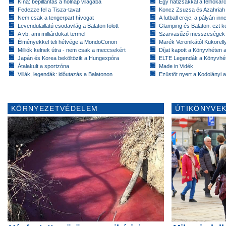
Kína: bepillantás a holnap világába
Egy hátizsákkal a felhőkarc
Fedezze fel a Tisza-tavat!
Koncz Zsuzsa és Azahriah
Nem csak a tengerpart hívogat
A futball ereje, a pályán inn
Levendulaillatú csodavilág a Balaton fölött
Glamping és Balaton: ezt ke
A vb, ami milliárdokat termel
Szarvasűző messzeségek
Élményekkel teli hétvége a MondoConon
Marék Veronikától Kukorell
Milliók kelnek útra - nem csak a meccsekért
Díjat kapott a Könyvhéten
Japán és Korea beköltözik a Hungexpóra
ELTE Legendák a Könyvhé
Átalakult a sportzóna
Made in Vidék
Villák, legendák: időutazás a Balatonon
Ezüstöt nyert a Kodolányi
KÖRNYEZETVÉDELEM
ÚTIKÖNYVEK