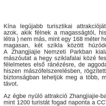
Kína legújabb turisztikai attrakciójá
azok, akik félnek a magasságtól, his
létra ) nem más, mint egy 168 méter 
magasan, két szikla között húzódó
A Zhangjiajie Nemzeti Parkban kiala
mászóutat a hegy sziklafalai közé fesz
félelmetes első ránézésre, de aggo
hiszen mászófelszerelésben, rögzített 
biztonságban tehetjük meg a több, m
távot.
Az égbe nyúló attrakció Zhangjiajie-b
mint 1200 turistát fogad naponta a C