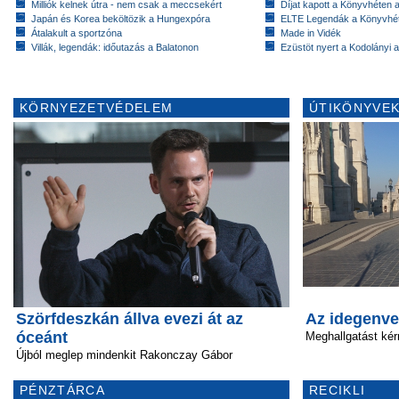
Milliók kelnek útra - nem csak a meccsekért
Díjat kapott a Könyvhéten
Japán és Korea beköltözik a Hungexpóra
ELTE Legendák a Könyvhé
Átalakult a sportzóna
Made in Vidék
Villák, legendák: időutazás a Balatonon
Ezüstöt nyert a Kodolányi
KÖRNYEZETVÉDELEM
ÚTIKÖNYVEK
Szörfdeszkán állva evezi át az
Az idegenve
óceánt
Meghallgatást ké
Újból meglep mindenkit Rakonczay Gábor
PÉNZTÁRCA
RECIKLI