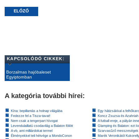
ELŐZŐ
KAPCSOLÓDÓ CIKKEK:
Borzalmas hajóbaleset
Egyiptomban
A kategória további hírei:
Kína: bepillantás a holnap világába
Egy hátizsákkal a felhőkarc
Fedezze fel a Tisza-tavat!
Koncz Zsuzsa és Azahriah
Nem csak a tengerpart hívogat
A futball ereje, a pályán inn
Levendulaillatú csodavilág a Balaton fölött
Glamping és Balaton: ezt ke
A vb, ami milliárdokat termel
Szarvasűző messzeségek
Élményekkel teli hétvége a MondoConon
Marék Veronikától Kukorell