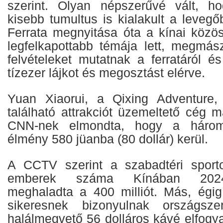
szerint. Olyan népszerűvé vált, 
kisebb tumultus is kialakult a levegő
Ferrata megnyitása óta a kínai közö
legfelkapottabb témája lett, megmászó
felvételeket mutatnak a ferratáról és
tízezer lájkot és megosztást elérve.
Yuan Xiaorui, a Qixing Adventure,
található attrakciót üzemeltető cég m
CNN-nek elmondta, hogy a háromó
élmény 580 jüanba (80 dollár) kerül.
A CCTV szerint a szabadtéri sport
emberek száma Kínában 2024
meghaladta a 400 milliót. Más, égig 
sikeresnek bizonyulnak országsze
halálmegvető 56 dolláros kávé elfogy