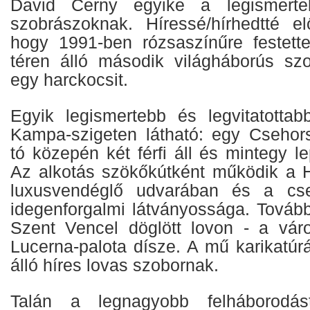
David Cerny egyike a legismerte
szobrászoknak. Híressé/hírhedtté el
hogy 1991-ben rózsaszínűre festett
téren álló második világháborús sz
egy harckocsit.
Egyik legismertebb és legvitatotta
Kampa-szigeten látható: egy Csehor
tó közepén két férfi áll és mintegy le
Az alkotás szökőkútként működik a 
luxusvendéglő udvarában és a cse
idegenforgalmi látványossága. Tovább
Szent Vencel döglött lovon - a vár
Lucerna-palota dísze. A mű karikatúr
álló híres lovas szobornak.
Talán a legnagyobb felháborodás