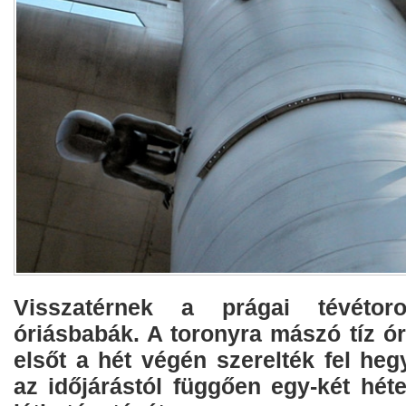
Visszatérnek a prágai tévétor
óriásbabák. A toronyra mászó tíz ó
elsőt a hét végén szerelték fel he
az időjárástól függően egy-két héte