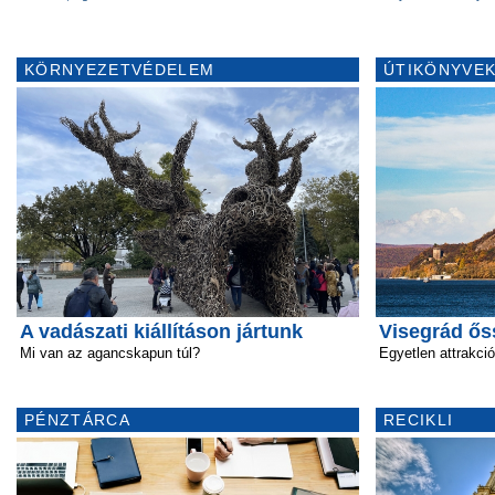
KÖRNYEZETVÉDELEM
ÚTIKÖNYVEK
A vadászati kiállításon jártunk
Visegrád őss
Mi van az agancskapun túl?
Egyetlen attrakció
PÉNZTÁRCA
RECIKLI