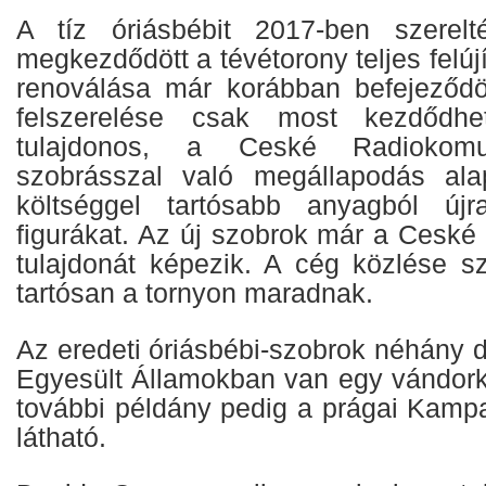
A tíz óriásbébit 2017-ben szerel
megkezdődött a tévétorony teljes felúj
renoválása már korábban befejeződö
felszerelése csak most kezdődhe
tulajdonos, a Ceské Radioko
szobrásszal való megállapodás alap
költséggel tartósabb anyagból újra
figurákat. Az új szobrok már a Cesk
tulajdonát képezik. A cég közlése sz
tartósan a tornyon maradnak.
Az eredeti óriásbébi-szobrok néhány d
Egyesült Államokban van egy vándorki
további példány pedig a prágai Kampa
látható.