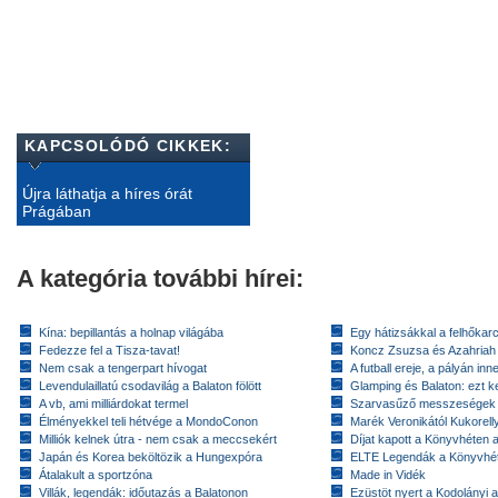
KAPCSOLÓDÓ CIKKEK:
Újra láthatja a híres órát
Prágában
A kategória további hírei:
Kína: bepillantás a holnap világába
Egy hátizsákkal a felhőkarc
Fedezze fel a Tisza-tavat!
Koncz Zsuzsa és Azahriah
Nem csak a tengerpart hívogat
A futball ereje, a pályán inn
Levendulaillatú csodavilág a Balaton fölött
Glamping és Balaton: ezt ke
A vb, ami milliárdokat termel
Szarvasűző messzeségek
Élményekkel teli hétvége a MondoConon
Marék Veronikától Kukorell
Milliók kelnek útra - nem csak a meccsekért
Díjat kapott a Könyvhéten
Japán és Korea beköltözik a Hungexpóra
ELTE Legendák a Könyvhé
Átalakult a sportzóna
Made in Vidék
Villák, legendák: időutazás a Balatonon
Ezüstöt nyert a Kodolányi