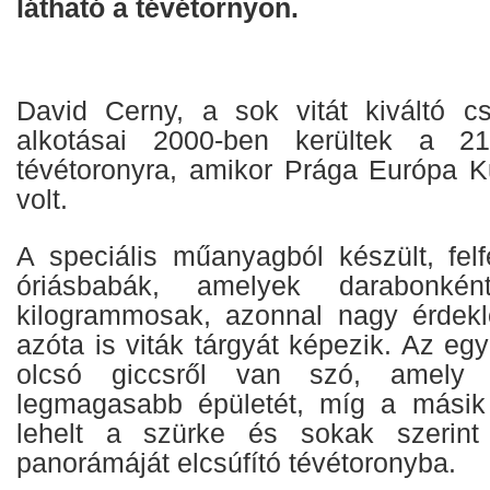
látható a tévétornyon.
David Cerny, a sok vitát kiváltó 
alkotásai 2000-ben kerültek a 
tévétoronyra, amikor Prága Európa Ku
volt.
A speciális műanyagból készült, fel
óriásbabák, amelyek darabonké
kilogrammosak, azonnal nagy érdeklő
azóta is viták tárgyát képezik. Az egyik
olcsó giccsről van szó, amely e
legmagasabb épületét, míg a másik f
lehelt a szürke és sokak szerint
panorámáját elcsúfító tévétoronyba.