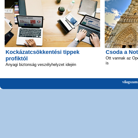
Kockázatcsökkentési tippek
Csoda a No
profiktól
Ott vannak az Ope
is
Anyagi biztonság veszélyhelyzet idején
vilagszam