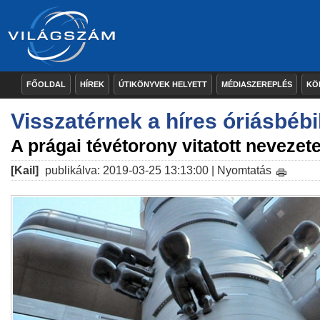
FŐOLDAL
HÍREK
ÚTIKÖNYVEK HELYETT
MÉDIASZEREPLÉS
KÖ
Visszatérnek a híres óriásbébi
A prágai tévétorony vitatott nevezet
[Kail]
publikálva: 2019-03-25 13:13:00 |
Nyomtatás