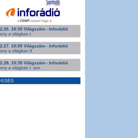
2.26. 18:35 Világszám - Inforádió
ony a világban I.
2.27. 10:05 Világszám - Inforádió
ony a világban II.
2.28. 10:35 Világszám - Inforádió
ony a világban I. ism.
ÖSSÉG