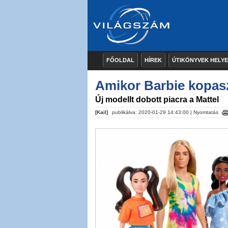
FŐOLDAL
HÍREK
ÚTIKÖNYVEK HELY
Amikor Barbie kopas
Új modellt dobott piacra a Mattel
[Kail]
publikálva: 2020-01-29 14:43:00 |
Nyomtatás