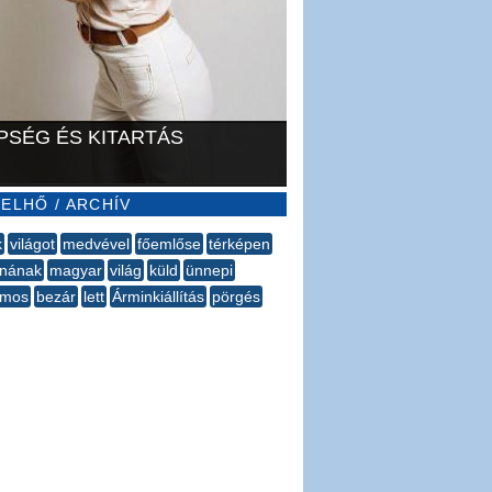
PSÉG ÉS KITARTÁS
ELHŐ / ARCHÍV
k
világot
medvével
főemlőse
térképen
tnának
magyar
világ
küld
ünnepi
omos
bezár
lett
Árminkiállítás
pörgés