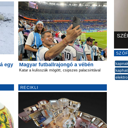
SZÉ
SZÓF
kapna
á egy
Magyar futballrajongó a vébén
Katar a kulisszák mögött, csipszes palacsintával
kapha
elektr
--
RECIKLI