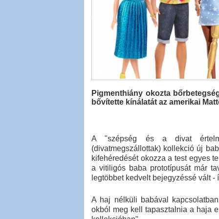
Pigmenthiány okozta bőrbetegségg
bővítette kínálatát az amerikai Matt
A "szépség és a divat értelme
(divatmegszállottak) kollekció új ba
kifehéredését okozza a test egyes ter
a vitiligós baba prototípusát már t
legtöbbet kedvelt bejegyzéssé vált - 
A haj nélküli babával kapcsolatba
okból meg kell tapasztalnia a haja e