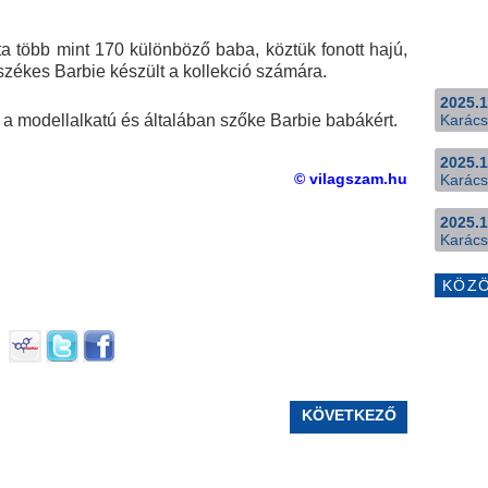
ta több mint 170 különböző baba, köztük fonott hajú,
székes Barbie készült a kollekció számára.
2025.1
 a modellalkatú és általában szőke Barbie babákért.
Karács
2025.1
© vilagszam.hu
Karács
2025.1
Karács
KÖZ
KÖVETKEZŐ