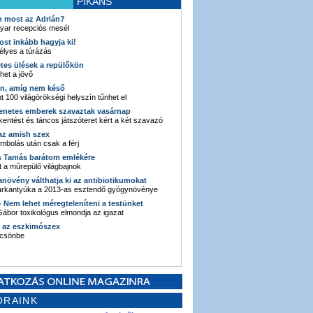
PIKÁNS
an most az Adrián?
yar recepciós mesél
ost inkább hagyja ki!
élyes a túrázás
etes ülések a repülőkön
ehet a jövő
en, amíg nem késő
t 100 világörökségi helyszín tűnhet el
enetes emberek szavaztak vasárnap
entést és táncos játszóteret kért a két szavazó
 az amish szex
ombolás után csak a férj
s Tamás barátom emlékére
 a műrepülő világbajnok
anövény válthatja ki az antibiotikumokat
sarkantyúka a 2013-as esztendő gyógynövénye
 - Nem lehet méregteleníteni a testünket
ábor toxikológus elmondja az igazat
n az eszkimószex
lcsönbe
ORAINK