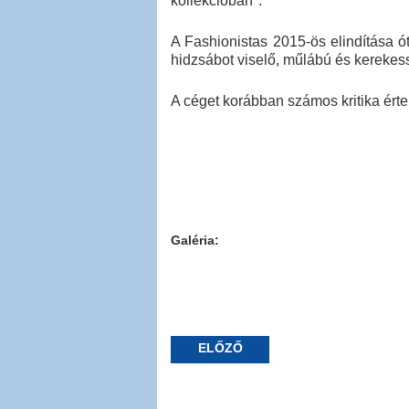
kollekcióban".
A Fashionistas 2015-ös elindítása ó
hidzsábot viselő, műlábú és kerekes
A céget korábban számos kritika érte
Galéria:
ELŐZŐ