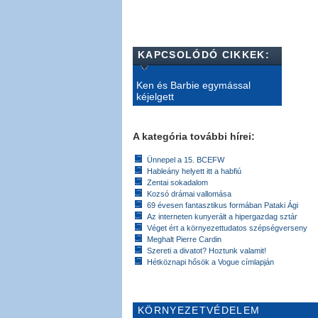
KAPCSOLÓDÓ CIKKEK:
Ken és Barbie egymással
kéjelgett
A kategória további hírei:
Ünnepel a 15. BCEFW
Hableány helyett itt a habfiú
Zentai sokadalom
Kozsó drámai vallomása
69 évesen fantasztikus formában Pataki Ági
Az interneten kunyerált a hipergazdag sztár
Véget ért a környezettudatos szépségverseny
Meghalt Pierre Cardin
Szereti a divatot? Hoztunk valamit!
Hétköznapi hősök a Vogue címlapján
KÖRNYEZETVÉDELEM