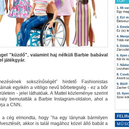
TOP
1. Mi v
Egy mag
2. Ezt m
Életvesz
3. Emel
Ez (is) l
4. Menj
Több min
5. Döbb
Zárcsökk
el "küzdő", valamint haj nélküli Barbie babával
6. Ilyen
Két év t
el játékgyár.
7. Náda
Lezuhant
8. Csod
A kerti 
zésének sokszínűségét" hirdető Fashionistas
9. Blöff
báinak egyikén a vitiligo nevű bőrbetegség - ez a bőr
Zacher G
ületein - jelei láthatóak. A Mattel közleménye szerint
10. Ilye
Szex kö
avaly bemutatták a Barbie Instagram-oldalon, ahol a
írja a CNN.
n a cég elmondta, hogy "ha egy lánynak bármilyen
lvesztését, akkor is talál magához közel álló babát a
MŰS