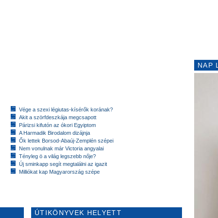
NAP 
Vége a szexi légiutas-kísérők korának?
Akit a szörfdeszkája megcsapott
Párizsi kifutón az ókori Egyiptom
A Harmadik Birodalom dizájnja
Ők lettek Borsod-Abaúj-Zemplén szépei
Nem vonulnak már Victoria angyalai
Tényleg ö a világ legszebb nője?
Új sminkapp segít megtalálni az igazit
Milliókat kap Magyarország szépe
ÚTIKÖNYVEK HELYETT