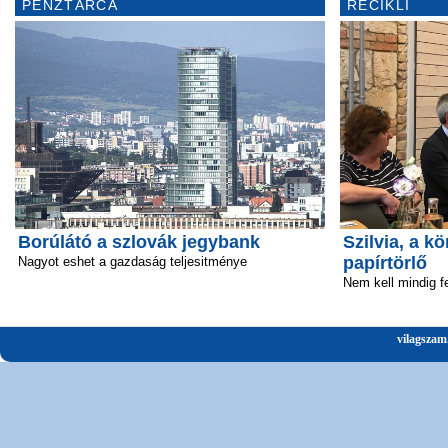
PÉNZTÁRCA
RECIKLI
Borúlátó a szlovák jegybank
Szilvia, a 
papírtörlő
Nagyot eshet a gazdaság teljesitménye
Nem kell mindig fe
vilagszam