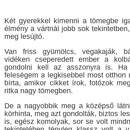
Két gyerekkel kimenni a tömegbe iga
élmény a vártnál jobb sok tekintetbe
meg lesújtó.
Van friss gyümölcs, vegakaják, b
vidéken cseperedett ember a kolbá
gondolni kell az asszonyra is. Ha 
feleségem a legkisebbel most otthon
bírta, amikor cikket írok, fotózok me
ritka nagy tömegben.
De a nagyobbik meg a középső látni
körhinta, meg azt gondolták, biztos les
is, egész komolyak, sor se volt mindn
tekintetében tényleg klassz volt a vá