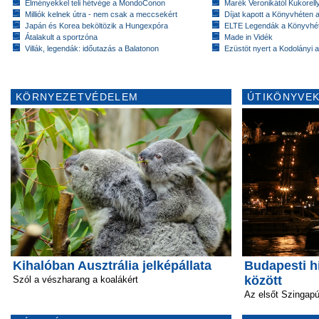
Élményekkel teli hétvége a MondoConon
Marék Veronikától Kukorell
Milliók kelnek útra - nem csak a meccsekért
Díjat kapott a Könyvhéten
Japán és Korea beköltözik a Hungexpóra
ELTE Legendák a Könyvhé
Átalakult a sportzóna
Made in Vidék
Villák, legendák: időutazás a Balatonon
Ezüstöt nyert a Kodolányi
KÖRNYEZETVÉDELEM
ÚTIKÖNYVEK
Kihalóban Ausztrália jelképállata
Budapesti hí
között
Szól a vészharang a koalákért
Az elsőt Szingap