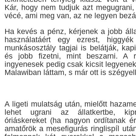
Kár, hogy nem tudjuk azt megugrani,
vécé, ami meg van, az ne legyen bezá
Ha kevés a pénz, kérjenek a jobb álla
használatáért egy ezrest, higgy
munkásosztály tagjai is belátják, kapi
és jobb fizetni, mint beszarni. A 
ingyenesek pedig csak kicsit legyenek
Malawiban láttam, s már ott is szégyell
A ligeti mulatság után, mielőtt haza
lehet ugrani az állatkertbe, kip
óriáskereket (ha nagyon ordítanak ér
amatőrök a mesefigurás ringlispíl ut