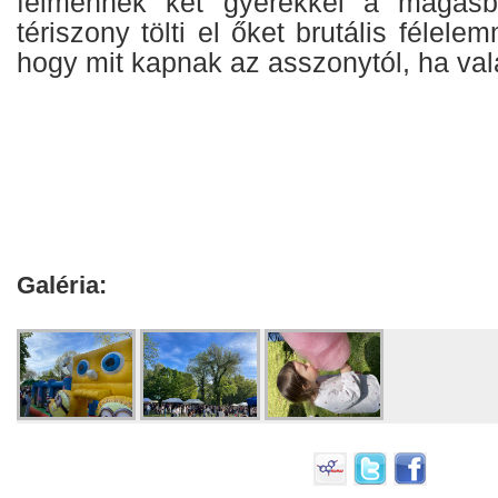
felmennek két gyerekkel a magas
tériszony tölti el őket brutális félel
hogy mit kapnak az asszonytól, ha val
Galéria: