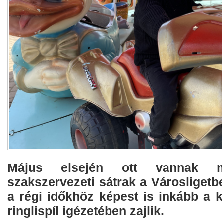
Május elsején ott vannak
szakszervezeti sátrak a Városligetb
a régi időkhöz képest is inkább a 
ringlispíl igézetében zajlik.