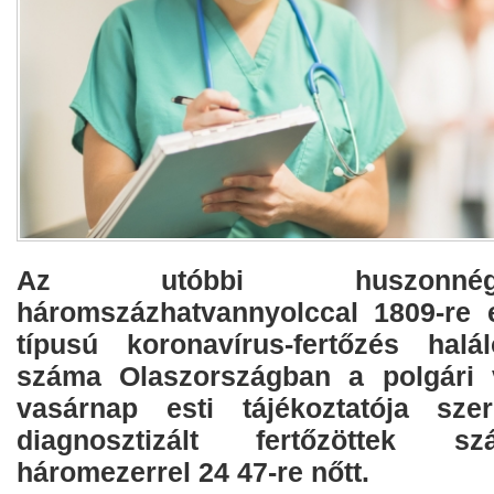
Az utóbbi huszonné
háromszázhatvannyolccal 1809-re 
típusú koronavírus-fertőzés halá
száma Olaszországban a polgári 
vasárnap esti tájékoztatója sze
diagnosztizált fertőzöttek 
háromezerrel 24 47-re nőtt.