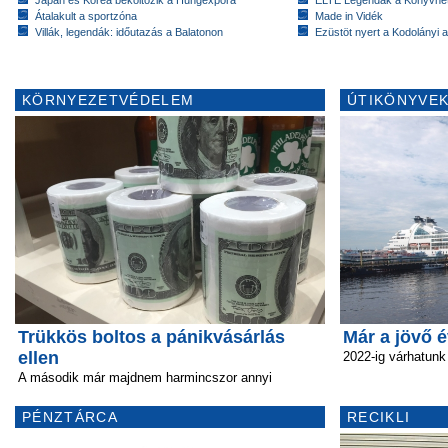
Átalakult a sportzóna
Made in Vidék
Villák, legendák: időutazás a Balatonon
Ezüstöt nyert a Kodolányi
KÖRNYEZETVÉDELEM
ÚTIKÖNYVEK
Trükkös boltos a pánikvásárlás
Már a jövő é
ellen
2022-ig várhatunk
A második már majdnem harmincszor annyi
PÉNZTÁRCA
RECIKLI