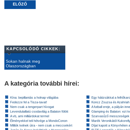
ELŐZŐ
KAPCSOLÓDÓ CIKKEK:
Sokan halnak meg
Olaszországban
A kategória további hírei:
Kína: bepillantás a holnap világába
Egy hátizsákkal a felhőkarc
Fedezze fel a Tisza-tavat!
Koncz Zsuzsa és Azahriah
Nem csak a tengerpart hívogat
A futball ereje, a pályán inn
Levendulaillatú csodavilág a Balaton fölött
Glamping és Balaton: ezt ke
A vb, ami milliárdokat termel
Szarvasűző messzeségek
Élményekkel teli hétvége a MondoConon
Marék Veronikától Kukorell
Milliók kelnek útra - nem csak a meccsekért
Díjat kapott a Könyvhéten
Japán és Korea beköltözik a Hungexpóra
ELTE Legendák a Könyvhé