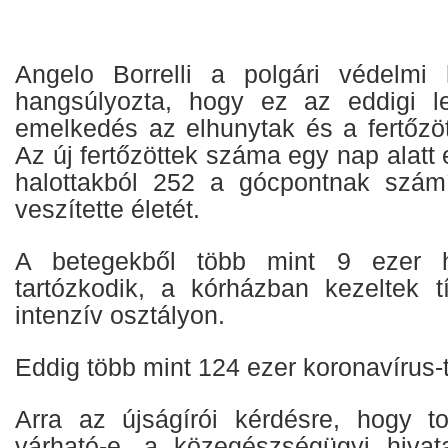
Angelo Borrelli a polgári védelmi 
hangsúlyozta, hogy ez az eddigi 
emelkedés az elhunytak és a fertőzö
Az új fertőzöttek száma egy nap alatt 
halottakból 252 a gócpontnak szám
veszítette életét.
A betegekből több mint 9 ezer h
tartózkodik, a kórházban kezeltek 
intenzív osztályon.
Eddig több mint 124 ezer koronavírus-
Arra az újságírói kérdésre, hogy t
várható-e, a közegészségügyi hivata