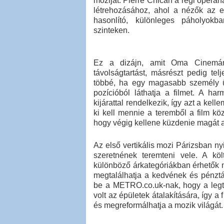
moziját. Pierre Chican a régi operahá
létrehozásához, ahol a nézők az eg
hasonlító, különleges páholyokba
szinteken.
Ez a dizájn, amit Oma Cinemána
távolságtartást, másrészt pedig t
többé, ha egy magasabb személy ü
pozícióból láthatja a filmet. A h
kijárattal rendelkezik, így azt a kel
ki kell mennie a teremből a film kö
hogy végig kellene küzdenie magát 
Az első vertikális mozi Párizsban ny
szeretnének teremteni vele. A kö
különböző árkategóriákban érhetők m
megtalálhatja a kedvének és pénztá
be a METRO.co.uk-nak, hogy a legtö
volt az épületek átalakítására, így a 
és megreformálhatja a mozik világát.