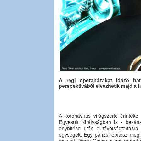
A régi operaházakat idéző ha
perspektívából élvezhetik majd a f
A koronavírus világszerte érintett
Egyesült Királyságban is - bezárt
enyhítése után a távolságtartásr
egységek. Egy párizsi építész megl