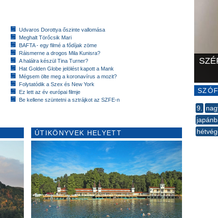
Udvaros Dorottya őszinte vallomása
Meghalt Törőcsik Mari
BAFTA - egy filmé a fődíjak zöme
Ráismerne a drogos Mila Kunisra?
SZÉ
A halálra készül Tina Turner?
Hat Golden Globe jelölést kapott a Mank
Mégsem ölte meg a koronavírus a mozit?
Folytatódik a Szex és New York
SZÓF
Ez lett az év európai filmje
Be kellene szüntetni a sztrájkot az SZFE-n
9.
nag
japán
hétvég
ÚTIKÖNYVEK HELYETT
--