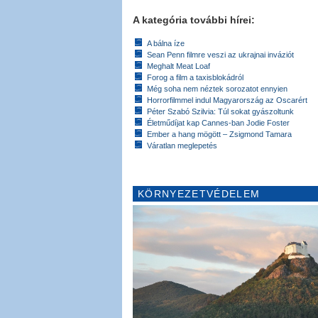
A kategória további hírei:
A bálna íze
Sean Penn filmre veszi az ukrajnai inváziót
Meghalt Meat Loaf
Forog a film a taxisblokádról
Még soha nem néztek sorozatot ennyien
Horrorfilmmel indul Magyarország az Oscarért
Péter Szabó Szilvia: Túl sokat gyászoltunk
Életműdíjat kap Cannes-ban Jodie Foster
Ember a hang mögött – Zsigmond Tamara
Váratlan meglepetés
KÖRNYEZETVÉDELEM