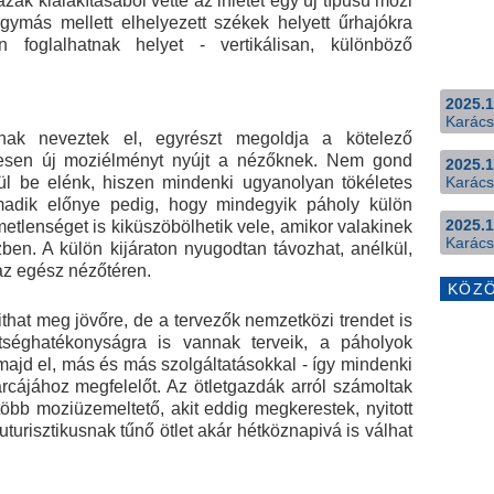
zak kialakításából vette az ihletet egy új típusú mozi
ymás mellett elhelyezett székek helyett űrhajókra
n foglalhatnak helyet - vertikálisan, különböző
2025.1
Karács
k neveztek el, egyrészt megoldja a kötelező
eljesen új moziélményt nyújt a nézőknek. Nem gond
2025.1
l be elénk, hiszen mindenki ugyanolyan tökéletes
Karács
armadik előnye pedig, hogy mindegyik páholy külön
2025.1
lemetlenséget is kiküszöbölhetik vele, amikor valakinek
Karács
zben. A külön kijáraton nyugodtan távozhat, anélkül,
az egész nézőtéren.
KÖZ
ithat meg jövőre, de a tervezők nemzetközi trendet is
ltséghatékonyságra is vannak terveik, a páholyok
ajd el, más és más szolgáltatásokkal - így mindenki
rcájához megfelelőt. Az ötletgazdák arról számoltak
bb moziüzemeltető, akit eddig megkerestek, nyitott
futurisztikusnak tűnő ötlet akár hétköznapivá is válhat