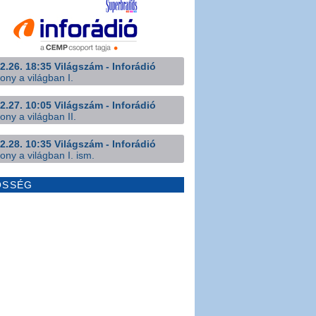
2.26. 18:35 Világszám - Inforádió
ony a világban I.
2.27. 10:05 Világszám - Inforádió
ony a világban II.
2.28. 10:35 Világszám - Inforádió
ony a világban I. ism.
ÖSSÉG