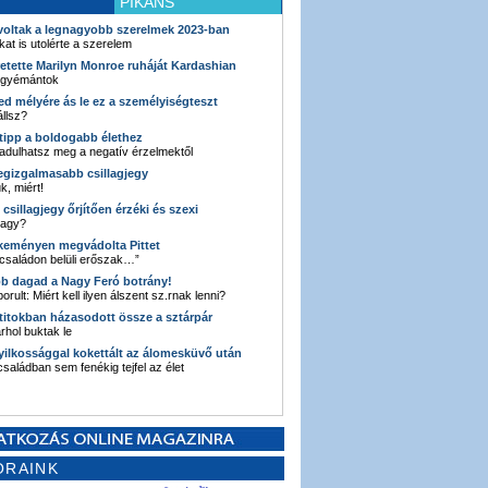
PIKÁNS
 voltak a legnagyobb szerelmek 2023-ban
kat is utolérte a szerelem
retette Marilyn Monroe ruháját Kardashian
 gyémántok
ked mélyére ás le ez a személyiségteszt
llsz?
i tipp a boldogabb élethez
adulhatsz meg a negatív érzelmektől
legizgalmasabb csillagjegy
k, miért!
3 csillagjegy őrjítően érzéki és szexi
vagy?
e keményen megvádolta Pittet
 családon belüli erőszak…”
bb dagad a Nagy Feró botrány!
orult: Miért kell ilyen álszent sz.rnak lenni?
 titokban házasodott össze a sztárpár
hol buktak le
yilkossággal kokettált az álomesküvő után
 családban sem fenékig tejfel az élet
ORAINK