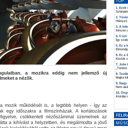
TOP
1. Ezek
Sztárjain
2. Tönk
Hiányzó
3. A lel
Készen á
4. 5 tut
Így szab
5. Ez a 
Elmondju
6. Ez a 
Köztük 
7. Joli
„Történt
ngulatban, a mozikra eddig nem jellemző új
8. Tová
ilmeket a nézők.
Majka kib
9. Nagy
Nem akár
10. Öng
A királyi
e a mozik működését is, a legtöbb helyen - így az
ak egy időszakra a filmszínházak. A korlátozások
a figyelve, csökkentett nézőszámmal üzemelnek az
átta a kihívást a helyzetben, és megálmodta a jövő
MŰS