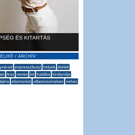
PSÉG ÉS KITARTÁS
ELHŐ / ARCHÍV
yvárad
expresszbusz
helyek
ételek
ban
lesz
neves
lot
halálba
királynője
éjére
elismerést
villamossíneken
nehéz