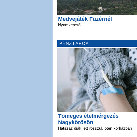
Medvejáték Füzérnél
Nyomkereső
PÉNZTÁRCA
Tömeges ételmérgezés
Nagykőrösön
Hatszáz diák lett rosszul, öten kórházban