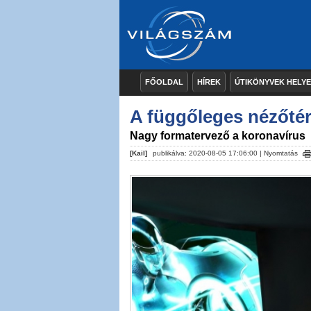
FŐOLDAL
HÍREK
ÚTIKÖNYVEK HELY
A függőleges nézőtér
Nagy formatervező a koronavírus
[Kail]
publikálva: 2020-08-05 17:06:00 |
Nyomtatás