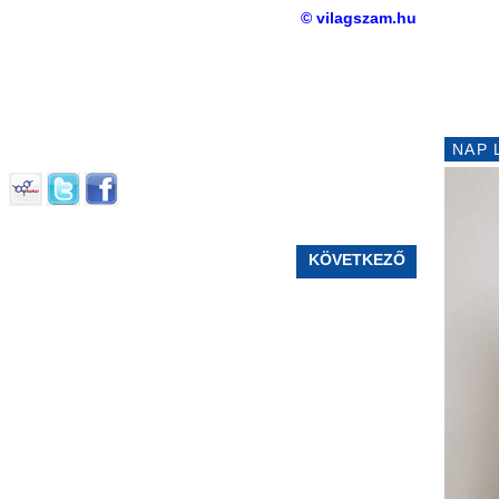
© vilagszam.hu
NAP 
KÖVETKEZŐ