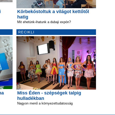
i
Körbekóstoltuk a világot kettőtől
hatig
Mit ehetünk-ihatunk a dubaji expón?
RECIKLI
ha
Miss Éden - szépségek talpig
hulladékban
Nagyon menő a környezettudatosság