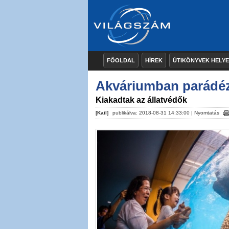
FŐOLDAL
HÍREK
ÚTIKÖNYVEK HELY
Akváriumban parádézt
Kiakadtak az állatvédők
[Kail]
publikálva: 2018-08-31 14:33:00 |
Nyomtatás