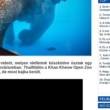
TOP
1. Ezek
Sztárjain
2. Tönk
Hiányzó
3. A lel
Készen á
4. 5 tut
Így szab
5. Ez a 
Elmondju
6. Ez a 
Köztük 
7. Joli
„Történt
 a videót, melyen elefántok küszködve úsztak egy
8. Tová
Majka kib
si akváriumban. Thaiföldön a Khao Kheow Open Zoo
, de most bajba került.
9. Nagy
Nem akár
10. Öng
A királyi
MŰS