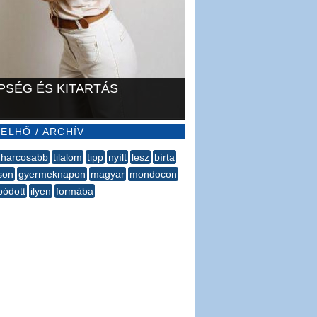
PSÉG ÉS KITARTÁS
ELHŐ / ARCHÍV
gharcosabb
tilalom
tipp
nyílt
lesz
bírta
áson
gyermeknapon
magyar
mondocon
pódott
ilyen
formába