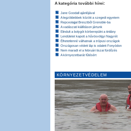
A kategória további hírei:
Jane Goodall ajánlójával
A legzöldebbek között a szegedi egyetem
Repceolajjal Bresztből Grenoble-ba
A vadászati kiállításon jártunk
Elindult a bolygót körberepülni a tinilány
Lendületet kapott a hűvösvölgyi Nagyrét
Élhetetlenné válhatnak a trópusi országok
Országosan védett láp is odalett Fonyódon
Nem maradt el a februári tiszai fürdőzés
A környezetbarát fűtésért
KÖRNYEZETVÉDELEM