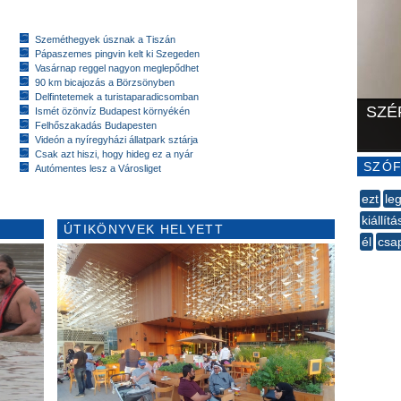
Szeméthegyek úsznak a Tiszán
Pápaszemes pingvin kelt ki Szegeden
Vasárnap reggel nagyon meglepődhet
90 km bicajozás a Börzsönyben
Delfintetemek a turistaparadicsomban
SZÉ
Ismét özönvíz Budapest környékén
Felhőszakadás Budapesten
Videón a nyíregyházi állatpark sztárja
Csak azt hiszi, hogy hideg ez a nyár
SZÓF
Autómentes lesz a Városliget
ezt
le
kiállít
ÚTIKÖNYVEK HELYETT
él
csa
--