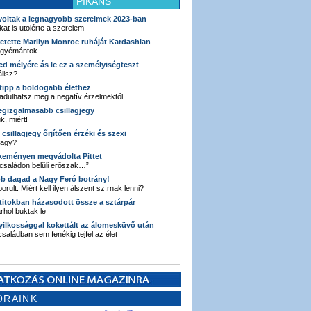
PIKÁNS
 voltak a legnagyobb szerelmek 2023-ban
kat is utolérte a szerelem
retette Marilyn Monroe ruháját Kardashian
 gyémántok
ked mélyére ás le ez a személyiségteszt
llsz?
i tipp a boldogabb élethez
adulhatsz meg a negatív érzelmektől
legizgalmasabb csillagjegy
k, miért!
3 csillagjegy őrjítően érzéki és szexi
vagy?
e keményen megvádolta Pittet
 családon belüli erőszak…”
bb dagad a Nagy Feró botrány!
orult: Miért kell ilyen álszent sz.rnak lenni?
 titokban házasodott össze a sztárpár
hol buktak le
yilkossággal kokettált az álomesküvő után
 családban sem fenékig tejfel az élet
ORAINK