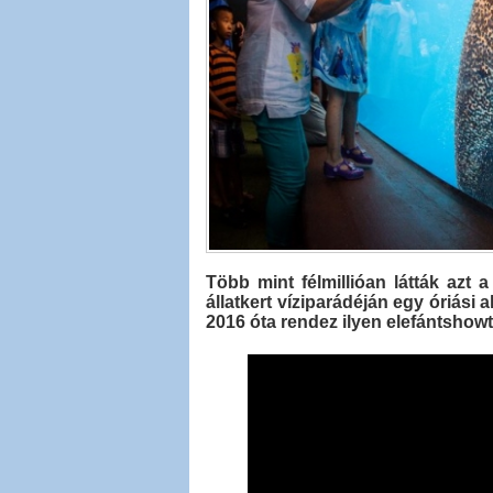
Több mint félmillióan látták azt
állatkert víziparádéján egy óriá
2016 óta rendez ilyen elefántshowt