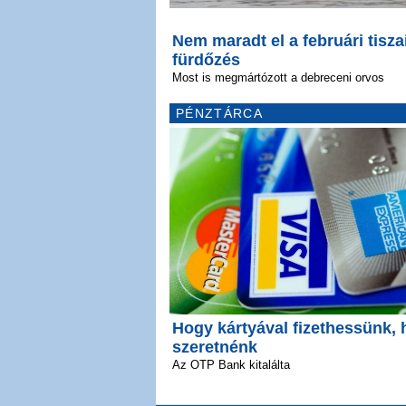
Nem maradt el a februári tisza
fürdőzés
Most is megmártózott a debreceni orvos
PÉNZTÁRCA
Hogy kártyával fizethessünk, 
szeretnénk
Az OTP Bank kitalálta