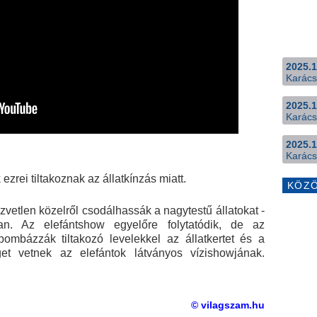
2025.1
Karács
2025.1
Karács
2025.1
Karács
ezrei tiltakoznak az állatkínzás miatt.
KÖZ
zvetlen közelről csodálhassák a nagytestű állatokat -
an. Az elefántshow egyelőre folytatódik, de az
bombázzák tiltakozó levelekkel az állatkertet és a
et vetnek az elefántok látványos vízishowjának.
© vilagszam.hu