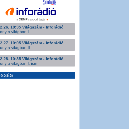
2.26. 18:35 Világszám - Inforádió
ony a világban I.
2.27. 10:05 Világszám - Inforádió
ony a világban II.
2.28. 10:35 Világszám - Inforádió
ony a világban I. ism.
ÖSSÉG