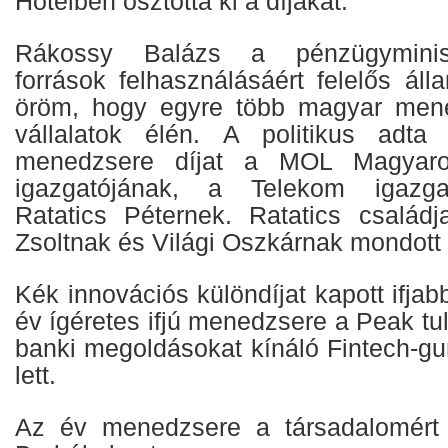
Hotelben osztotta ki a díjakat.
Rákossy Balázs a pénzügyminisz
források felhasználásáért felelős álla
öröm, hogy egyre több magyar men
vállalatok élén. A politikus adta
menedzsere díjat a MOL Magyaro
igazgatójának, a Telekom igazgat
Ratatics Péternek. Ratatics családj
Zsoltnak és Világi Oszkárnak mondott
Kék innovációs különdíjat kapott ifjab
év ígéretes ifjú menedzsere a Peak tu
banki megoldásokat kínáló Fintech-g
lett.
Az év menedzsere a társadalomért 