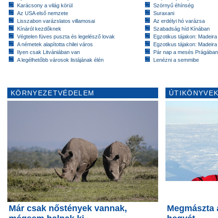
Karácsony a világ körül
Szörnyű éhínség
Az USA első nemzete
Suraxani
Lisszabon varázslatos villamosai
Az erdélyi hó varázsa
Kínáról kezdőknek
Szabadság híd Kínában
Végtelen füves puszta és legelésző lovak
Egzotikus tájakon: Madeira 
A németek alapította chilei város
Egzotikus tájakon: Madeira 
Ilyen csak Litvániában van
Pár nap a mesés Prágában
A legélhetőbb városok listájának élén
Lenézni a semmibe
KÖRNYEZETVÉDELEM
ÚTIKÖNYVEK
Már csak nőstények vannak,
Megmászta a