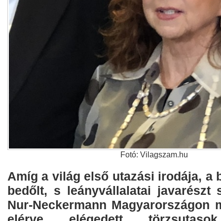
Fotó: Vilagszam.hu
Amíg a világ első utazási irodája, a
bedőlt, s leányvállalatai javarészt 
Nur-Neckermann Magyarországon mil
elérve elégedett törzsutaso