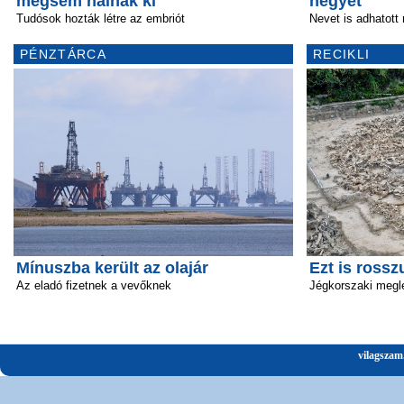
mégsem halnak ki
hegyét
Tudósok hozták létre az embriót
Nevet is adhatott 
PÉNZTÁRCA
RECIKLI
Mínuszba került az olajár
Ezt is rossz
Az eladó fizetnek a vevőknek
Jégkorszaki megl
vilagszam