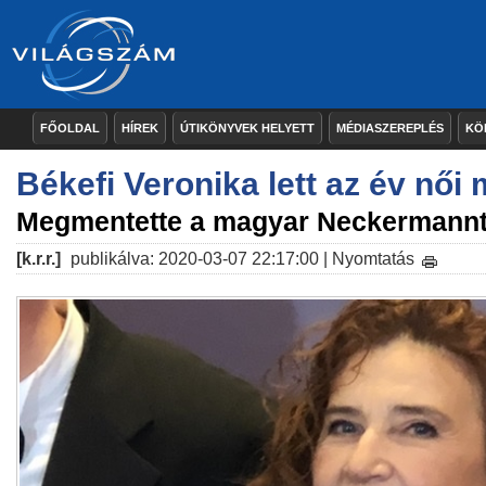
FŐOLDAL
HÍREK
ÚTIKÖNYVEK HELYETT
MÉDIASZEREPLÉS
KÖ
Békefi Veronika lett az év nő
Megmentette a magyar Neckermann
[k.r.r.]
publikálva: 2020-03-07 22:17:00 |
Nyomtatás