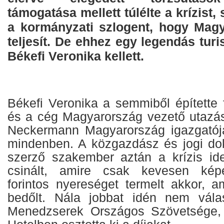
támogatása mellett túlélte a krízist, 
a kormányzati szlogent, hogy Mag
teljesít. De ehhez egy legendás turis
Békefi Veronika kellett.
Békefi Veronika a semmiből építette f
és a cég Magyarország vezető utazási
Neckermann Magyarország igazgatója 
mindenben. A közgazdász és jogi dok
szerző szakember aztán a krízis id
csinált, amire csak kevesen képe
forintos nyereséget termelt akkor, 
bedőlt. Nála jobbat idén nem válas
Menedzserek Országos Szövetsége, 