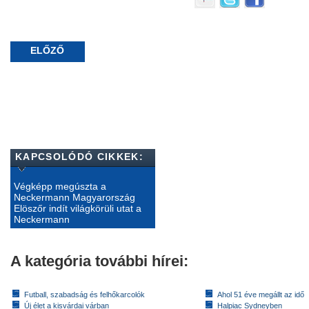
ELŐZŐ
KAPCSOLÓDÓ CIKKEK:
Végképp megúszta a
Neckermann Magyarország
Elöszőr indít világkörüli utat a
Neckermann
A kategória további hírei:
Futball, szabadság és felhőkarcolók
Ahol 51 éve megállt az idő
Új élet a kisvárdai várban
Halpiac Sydneyben