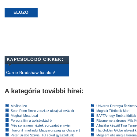
ELŐZŐ
KAPCSOLÓDÓ CIKKEK:
Carrie Bradshaw fiatalon!
A kategória további hírei:
A bálna íze
Udvaros Dorottya őszinte 
Sean Penn filmre veszi az ukrajnai inváziót
Meghalt Törőcsik Mari
Meghalt Meat Loaf
BAFTA - egy filmé a fődíja
Forog a film a taxisblokádról
Ráismerne a drogos Mila K
Még soha nem néztek sorozatot ennyien
A halálra készül Tina Turne
Horrorfilmmel indul Magyarország az Oscarért
Hat Golden Globe jelölést 
Péter Szabó Szilvia: Túl sokat gyászoltunk
Mégsem ölte meg a koronav