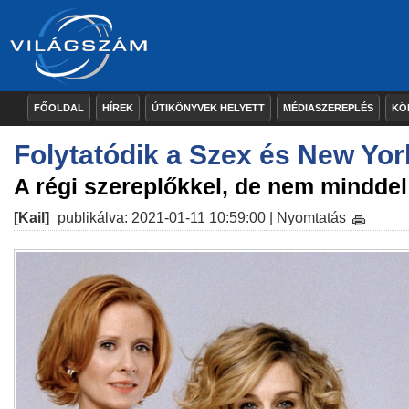
FŐOLDAL
HÍREK
ÚTIKÖNYVEK HELYETT
MÉDIASZEREPLÉS
KÖ
Folytatódik a Szex és New Yor
A régi szereplőkkel, de nem minddel
[Kail]
publikálva: 2021-01-11 10:59:00 |
Nyomtatás