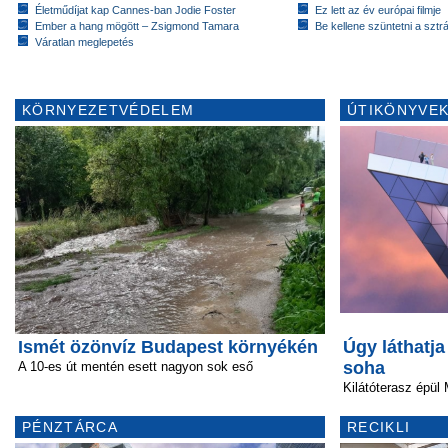
Életműdíjat kap Cannes-ban Jodie Foster
Ez lett az év európai filmje
Ember a hang mögött – Zsigmond Tamara
Be kellene szüntetni a szt
Váratlan meglepetés
KÖRNYEZETVÉDELEM
ÚTIKÖNYVEK
Ismét özönvíz Budapest környékén
Úgy láthatj
soha
A 10-es út mentén esett nagyon sok eső
Kilátóterasz épül 
PÉNZTÁRCA
RECIKLI