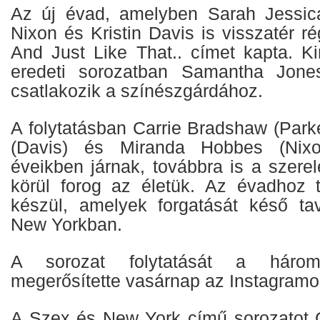
Az új évad, amelyben Sarah Jessica
Nixon és Kristin Davis is visszatér r
And Just Like That.. címet kapta. Ki
eredeti sorozatban Samantha Jones
csatlakozik a színészgárdához.
A folytatásban Carrie Bradshaw (Parke
(Davis) és Miranda Hobbes (Nix
éveikben járnak, továbbra is a szere
körül forog az életük. Az évadhoz t
készül, amelyek forgatását késő ta
New Yorkban.
A sorozat folytatását a háro
megerősítette vasárnap az Instagramo
A Szex és New York című sorozatot 