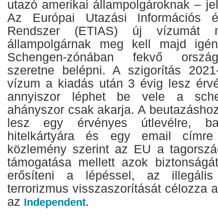
utazó amerikai állampolgároknak – je
Az Európai Utazási Információs é
Rendszer (ETIAS) új vízumát m
állampolgárnak meg kell majd igén
Schengen-zónában fekvő ország
szeretne belépni. A szigorítás 2021-
vízum a kiadás után 3 évig lesz érv
annyiszor léphet be vele a sche
ahányszor csak akarja. A beutazásho
lesz egy érvényes útlevélre, ba
hitelkártyára és egy email címre
közlemény szerint az EU a tagorszá
támogatása mellett azok biztonságá
erősíteni a lépéssel, az illegál
terrorizmus visszaszorítását célozza a
az
.
Independent