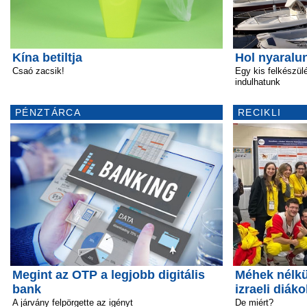
Kína betiltja
Hol nyaralu
Csaó zacsik!
Egy kis felkészü
indulhatunk
PÉNZTÁRCA
RECIKLI
Megint az OTP a legjobb digitális
Méhek nélkü
bank
izraeli diáko
A járvány felpörgette az igényt
De miért?