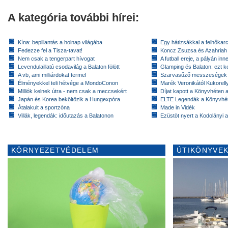
A kategória további hírei:
Kína: bepillantás a holnap világába
Egy hátizsákkal a felhőkarc
Fedezze fel a Tisza-tavat!
Koncz Zsuzsa és Azahriah
Nem csak a tengerpart hívogat
A futball ereje, a pályán inn
Levendulaillatú csodavilág a Balaton fölött
Glamping és Balaton: ezt ke
A vb, ami milliárdokat termel
Szarvasűző messzeségek
Élményekkel teli hétvége a MondoConon
Marék Veronikától Kukorell
Milliók kelnek útra - nem csak a meccsekért
Díjat kapott a Könyvhéten
Japán és Korea beköltözik a Hungexpóra
ELTE Legendák a Könyvhé
Átalakult a sportzóna
Made in Vidék
Villák, legendák: időutazás a Balatonon
Ezüstöt nyert a Kodolányi
KÖRNYEZETVÉDELEM
ÚTIKÖNYVEK