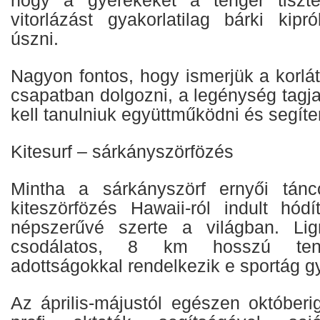
vitorlázást gyakorlatilag bárki kipr
úszni.
Nagyon fontos, hogy ismerjük a korlát
csapatban dolgozni, a legénység tagj
kell tanulniuk együttműködni és segít
Kitesurf – sárkányszörfözés
Mintha a sárkányszörf ernyői tánc
kiteszörfözés Hawaii-ról indult hódí
népszerűvé szerte a világban. Li
csodálatos, 8 km hosszú tenge
adottságokkal rendelkezik e sportág g
Az április-májustól egészen októberi