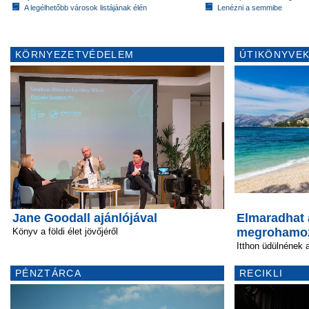
A legélhetőbb városok listájának élén
Lenézni a semmibe
KÖRNYEZETVÉDELEM
ÚTIKÖNYVEK
Jane Goodall ajánlójával
Elmaradhat 
megrohamo
Könyv a földi élet jövőjéről
Itthon üdülnének 
PÉNZTÁRCA
RECIKLI