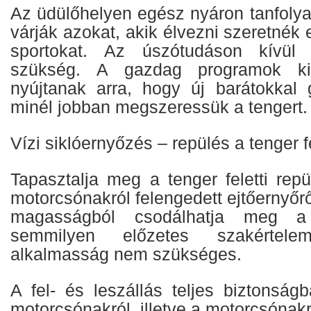
Az üdülőhelyen egész nyáron tanfoly
várják azokat, akik élvezni szeretné
sportokat. Az úszótudáson kívül
szükség. A gazdag programok kiv
nyújtanak arra, hogy új barátokkal
minél jobban megszeressük a tengert.
Vízi siklóernyőzés – repülés a tenger f
Tapasztalja meg a tenger feletti rep
motorcsónakról felengedett ejtőernyőr
magasságból csodálhatja meg a 
semmilyen előzetes szakértele
alkalmasság nem szükséges.
A fel- és leszállás teljes biztonság
motorcsónakról, illetve a motorcsónakr