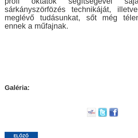
profi oktatók segítségével saj
sárkányszörfözés technikáját, illetve
meglévő tudásunkat, sőt még téle
ennek a műfajnak.
Galéria:
ELŐZŐ