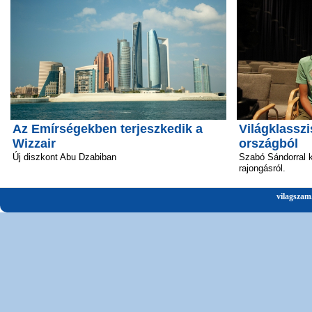
Az Emírségekben terjeszkedik a
Világklasszi
Wizzair
országból
Új diszkont Abu Dzabiban
Szabó Sándorral k
rajongásról.
vilagszam