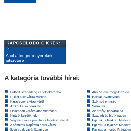
KAPCSOLÓDÓ CIKKEK:
Ahol a tenger a gyerekek
játszótere
A kategória további hírei:
Futball, szabadság és felhőkarcolók
Ahol 51 éve megállt az idő
Új élet a kisvárdai várban
Halpiac Sydneyben
Karácsony a világ körül
Szörnyű éhínség
Az USA első nemzete
Suraxani
Lisszabon varázslatos villamosai
Az erdélyi hó varázsa
Kínáról kezdőknek
Szabadság híd Kínában
Végtelen füves puszta és legelésző lovak
Egzotikus tájakon: Madeira 
A németek alapította chilei város
Egzotikus tájakon: Madeira 
Ilyen csak Litvániában van
Pár nap a mesés Prágában