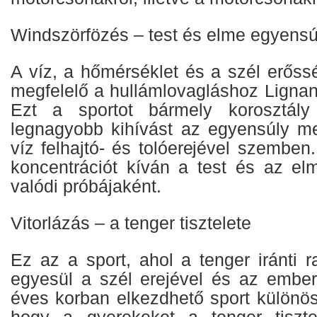
Windszörfözés – test és elme egyensú
A víz, a hőmérséklet és a szél erőss
megfelelő a hullámlovagláshoz Ligna
Ezt a sportot bármely korosztály 
legnagyobb kihívást az egyensúly meg
víz felhajtó- és tolóerejével szemben
koncentrációt kíván a test és az e
valódi próbájaként.
Vitorlázás – a tenger tisztelete
Ez az a sport, ahol a tenger iránti 
egyesül a szél erejével és az ember
éves korban elkezdhető sport különös
hogy a gyerekeket a tenger tisztel