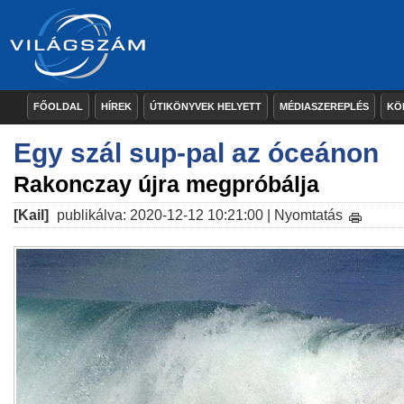
FŐOLDAL
HÍREK
ÚTIKÖNYVEK HELYETT
MÉDIASZEREPLÉS
KÖ
Egy szál sup-pal az óceánon
Rakonczay újra megpróbálja
[Kail]
publikálva: 2020-12-12 10:21:00 |
Nyomtatás