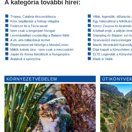
A kategória további hírei:
Tropea, Calabria ékszerdoboza
Villák, legendák: időutazás
Kína: bepillantás a holnap világába
Egy hátizsákkal a felhőkarc
Fedezze fel a Tisza-tavat!
Koncz Zsuzsa és Azahriah
Nem csak a tengerpart hívogat
A futball ereje, a pályán inn
Levendulaillatú csodavilág a Balaton fölött
Glamping és Balaton: ezt ke
A vb, ami milliárdokat termel
Szarvasűző messzeségek
Élményekkel teli hétvége a MondoConon
Marék Veronikától Kukorell
Milliók kelnek útra - nem csak a meccsekért
Díjat kapott a Könyvhéten
Japán és Korea beköltözik a Hungexpóra
ELTE Legendák a Könyvhé
Átalakult a sportzóna
Made in Vidék
KÖRNYEZETVÉDELEM
ÚTIKÖNYVEK