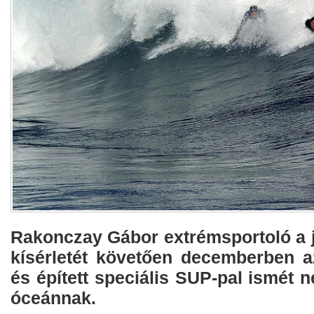
Rakonczay Gábor extrémsportoló a j
kísérletét követően decemberben az
és épített speciális SUP-pal ismét n
óceánnak.