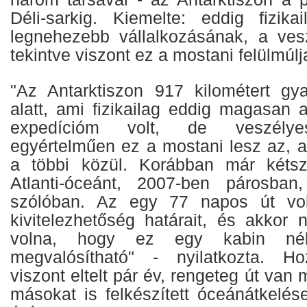
Déli-sarkig. Kiemelte: eddig fizika
legnehezebb vállalkozásának, a vesz
tekintve viszont ez a mostani felülmúlja
"Az Antarktiszon 917 kilométert gy
alatt, ami fizikailag eddig magasan 
expedícióm volt, de veszélyes
egyértelműen ez a mostani lesz az, a
a többi közül. Korábban már kéts
Atlanti-óceánt, 2007-ben párosba
szólóban. Az egy 77 napos út vol
kivitelezhetőség határait, és akkor
volna, hogy ez egy kabin nélk
megvalósítható" - nyilatkozta. Ho
viszont eltelt pár év, rengeteg út van
másokat is felkészített óceánátkelés