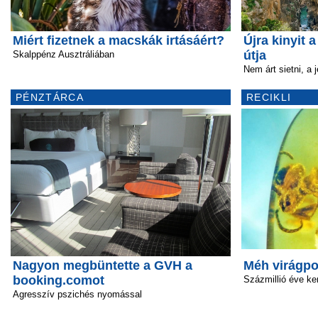
Miért fizetnek a macskák irtásáért?
Újra kinyit 
útja
Skalppénz Ausztráliában
Nem árt sietni, a 
PÉNZTÁRCA
RECIKLI
Nagyon megbüntette a GVH a
Méh virágpo
booking.comot
Százmillió éve ke
Agresszív pszichés nyomással