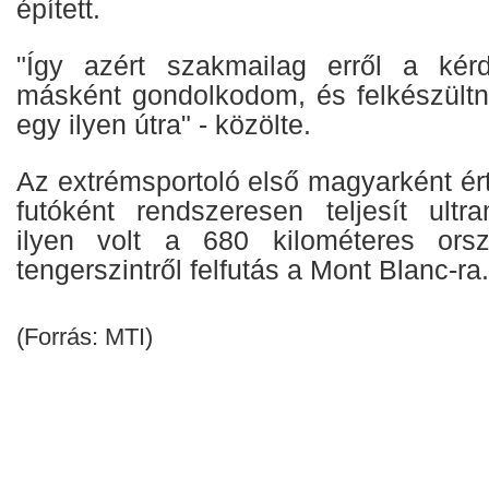
épített.
"Így azért szakmailag erről a kér
másként gondolkodom, és felkészült
egy ilyen útra" - közölte.
Az extrémsportoló első magyarként érte
futóként rendszeresen teljesít ultra
ilyen volt a 680 kilométeres ors
tengerszintről felfutás a Mont Blanc-ra.
(Forrás: MTI)