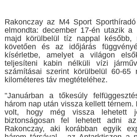
Rakonczay az M4 Sport Sporthírad
elmondta: december 17-én utazik a K
majd körülbelül tíz nappal később, r
követően és az időjárás függvény
kísérletbe, amelyet a világon els
teljesíteni kabin nélküli vízi jármű
számításai szerint körülbelül 60-65
kilométeres táv megtételéhez.
"Januárban a tőkesúly felfüggeszté
három nap után vissza kellett térnem. 
volt, hogy még vissza lehetett j
biztonságosan fel lehetett adni a
Rakonczay, aki korábban egyik exp
három társával - az Antarktiszon a 