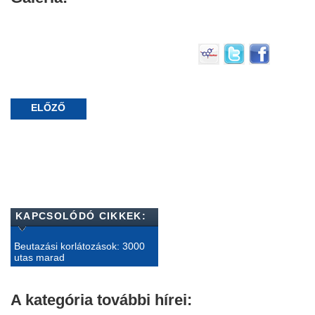
ELŐZŐ
KAPCSOLÓDÓ CIKKEK:
Beutazási korlátozások: 3000
utas marad
A kategória további hírei: