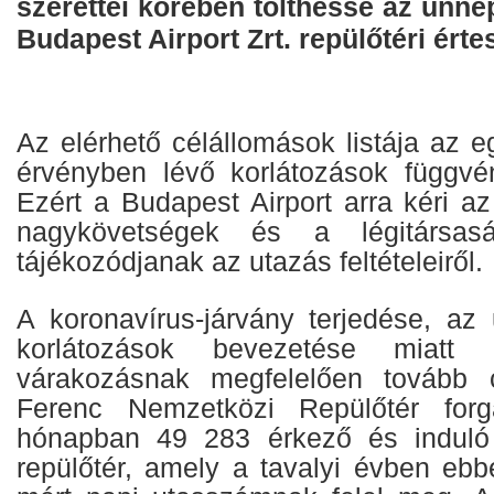
szerettei körében tölthesse az ünnep
Budapest Airport Zrt. repülőtéri értes
Az elérhető célállomások listája az 
érvényben lévő korlátozások függvé
Ezért a Budapest Airport arra kéri a
nagykövetségek és a légitársas
tájékozódjanak az utazás feltételeiről.
A koronavírus-járvány terjedése, az
korlátozások bevezetése miatt
várakozásnak megfelelően tovább 
Ferenc Nemzetközi Repülőtér forg
hónapban 49 283 érkező és induló 
repülőtér, amely a tavalyi évben eb