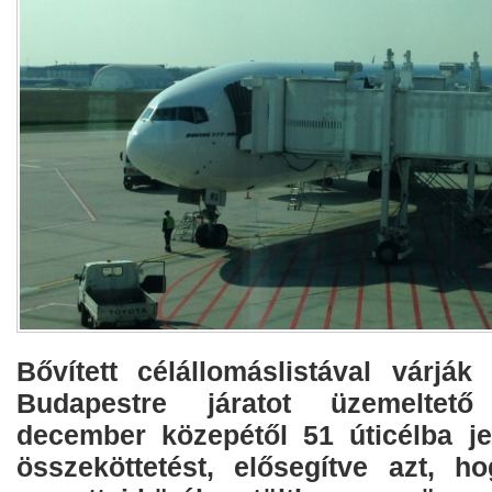
Bővített célállomáslistával várjá
Budapestre járatot üzemeltető 
december közepétől 51 úticélba jel
összeköttetést, elősegítve azt, ho