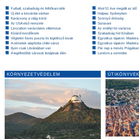
Futball, szabadság és felhőkarcolók
Ahol 51 éve megállt az idő
Új élet a kisvárdai várban
Halpiac Sydneyben
Karácsony a világ körül
Szörnyű éhínség
Az USA első nemzete
Suraxani
Lisszabon varázslatos villamosai
Az erdélyi hó varázsa
Kínáról kezdőknek
Szabadság híd Kínában
Végtelen füves puszta és legelésző lovak
Egzotikus tájakon: Madeira 
A németek alapította chilei város
Egzotikus tájakon: Madeira 
Ilyen csak Litvániában van
Pár nap a mesés Prágában
A legélhetőbb városok listájának élén
Lenézni a semmibe
KÖRNYEZETVÉDELEM
ÚTIKÖNYVEK