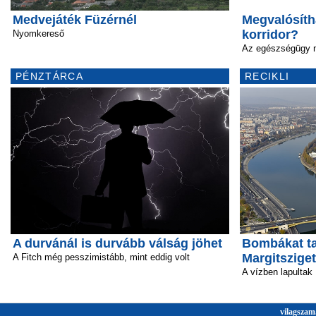
Medvejáték Füzérnél
Megvalósíth
korridor?
Nyomkereső
Az egészségügy 
PÉNZTÁRCA
RECIKLI
A durvánál is durvább válság jöhet
Bombákat ta
Margitsziget
A Fitch még pesszimistább, mint eddig volt
A vízben lapultak
vilagszam