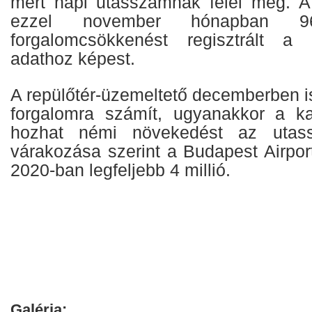
mért napi utasszámnak felel meg. A
ezzel november hónapban 96
forgalomcsökkenést regisztrált a
adathoz képest.
A repülőtér-üzemeltető decemberben i
forgalomra számít, ugyanakkor a ka
hozhat némi növekedést az utas
várakozása szerint a Budapest Airpo
2020-ban legfeljebb 4 millió.
Galéria: