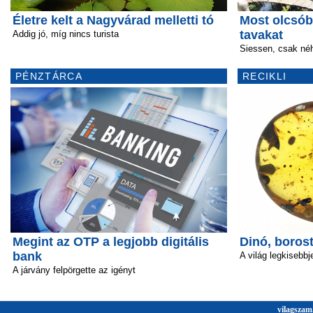
Életre kelt a Nagyvárad melletti tó
Most olcsóbb
tavakat
Addig jó, míg nincs turista
Siessen, csak néh
PÉNZTÁRCA
RECIKLI
Megint az OTP a legjobb digitális
Dinó, boros
bank
A világ legkisebbj
A járvány felpörgette az igényt
vilagszam