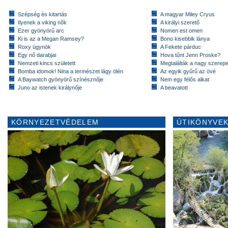
Szépség és kitartás
A magyar Miley Cryus
Ilyenek a viking nők
A királyi szerető
Ezer gyönyörű arc
Nomen est omen
Ki is az a Megan Ramsey?
Bono kisebbik lánya
Roxy ügynök
A Fekete párduc
Egy nő darabjai
Hova tűnt Jenn Proske?
Nemzeti kincs született
Megtalálták a nagy szerep
Bomba idomok! Nina a természet lágy ölén
Az egyik gyűrű az övé
A Baywatch gyönyörű színésznője
Nem egy félős alkat
Juno az istenek királynője
A beavatott
KÖRNYEZETVÉDELEM
ÚTIKÖNYVEK