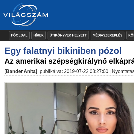
FŐOLDAL
HÍREK
ÚTIKÖNYVEK HELYETT
MÉDIASZEREPLÉS
KÖ
Egy falatnyi bikiniben pózol
Az amerikai szépségkirálynő elkáprá
[Bander Anita]
publikálva: 2019-07-22 08:27:00 |
Nyomtatá