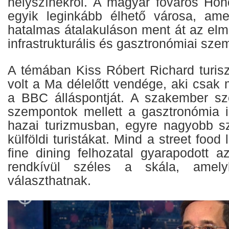
helyszínekről. A magyar főváros Hono
egyik leginkább élhető városa, ame
hatalmas átalakuláson ment át az elmúl
infrastrukturális és gasztronómiai szem
A témában Kiss Róbert Richard turisz
volt a Ma délelőtt vendége, aki csak 
a BBC álláspontját. A szakember sze
szempontok mellett a gasztronómia 
hazai turizmusban, egyre nagyobb 
külföldi turistákat. Mind a street food
fine dining felhozatal gyarapodott a
rendkívül széles a skála, amely
választhatnak.