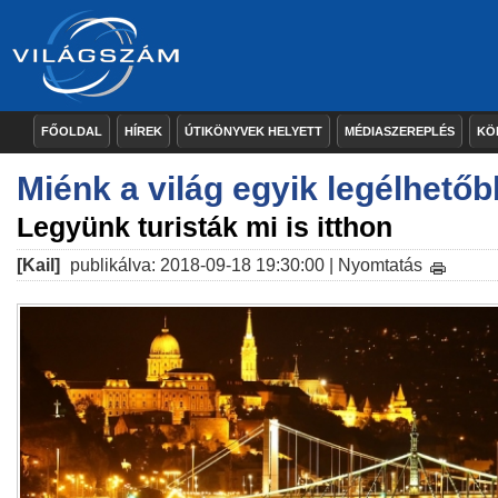
FŐOLDAL
HÍREK
ÚTIKÖNYVEK HELYETT
MÉDIASZEREPLÉS
KÖ
Miénk a világ egyik legélhető
Legyünk turisták mi is itthon
[Kail]
publikálva: 2018-09-18 19:30:00 |
Nyomtatás