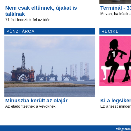
Nem csak eltűnnek, újakat is
Terminál - 3
találnak
Mi van, ha késik 
71 fajt fedeztek fel az idén
PÉNZTÁRCA
RECIKLI
Mínuszba került az olajár
Ki a legsik
Az eladó fizetnek a vevőknek
Ez a teszt minden 
vilagszam