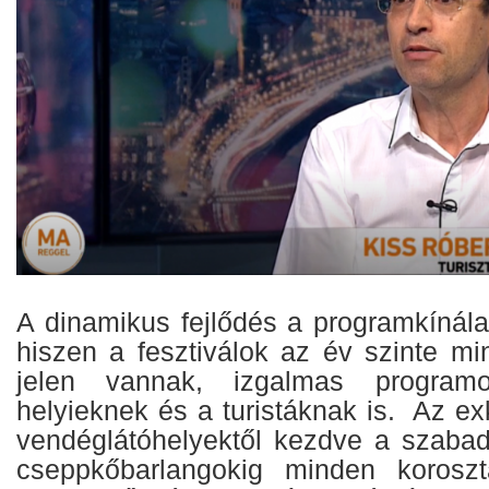
A dinamikus fejlődés a programkínála
hiszen a fesztiválok az év szinte m
jelen vannak, izgalmas program
helyieknek és a turistáknak is. Az exk
vendéglátóhelyektől kezdve a szaba
cseppkőbarlangokig minden koroszt