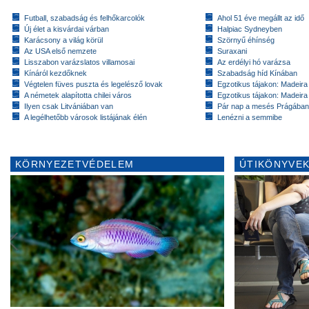
Futball, szabadság és felhőkarcolók
Ahol 51 éve megállt az idő
Új élet a kisvárdai várban
Halpiac Sydneyben
Karácsony a világ körül
Szörnyű éhínség
Az USA első nemzete
Suraxani
Lisszabon varázslatos villamosai
Az erdélyi hó varázsa
Kínáról kezdőknek
Szabadság híd Kínában
Végtelen füves puszta és legelésző lovak
Egzotikus tájakon: Madeira 
A németek alapította chilei város
Egzotikus tájakon: Madeira 
Ilyen csak Litvániában van
Pár nap a mesés Prágában
A legélhetőbb városok listájának élén
Lenézni a semmibe
KÖRNYEZETVÉDELEM
ÚTIKÖNYVEK