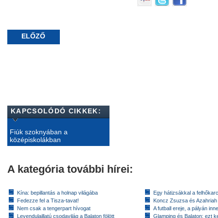
ELŐZŐ
KAPCSOLÓDÓ CIKKEK:
Fiúk szoknyában a
középiskolákban
A kategória további hírei:
Kína: bepillantás a holnap világába
Egy hátizsákkal a felhőkarc
Fedezze fel a Tisza-tavat!
Koncz Zsuzsa és Azahriah
Nem csak a tengerpart hívogat
A futball ereje, a pályán inn
Levendulaillatú csodavilág a Balaton fölött
Glamping és Balaton: ezt ke