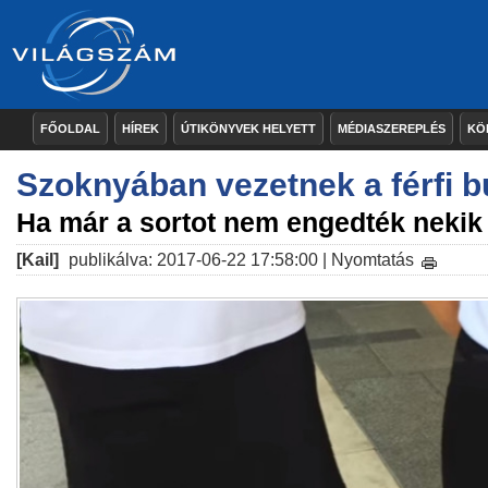
FŐOLDAL
HÍREK
ÚTIKÖNYVEK HELYETT
MÉDIASZEREPLÉS
KÖ
Szoknyában vezetnek a férfi 
Ha már a sortot nem engedték nekik
[Kail]
publikálva: 2017-06-22 17:58:00 |
Nyomtatás