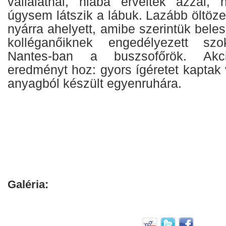
vállalatnál, hiába érveltek azzal,
úgysem látszik a lábuk. Lazább öltözet
nyárra ahelyett, amibe szerintük beles
kolléganőiknek engedélyezett szok
Nantes-ban a buszsofőrök. Akci
eredményt hoz: gyors ígéretet kaptak
anyagból készült egyenruhára.
Galéria: