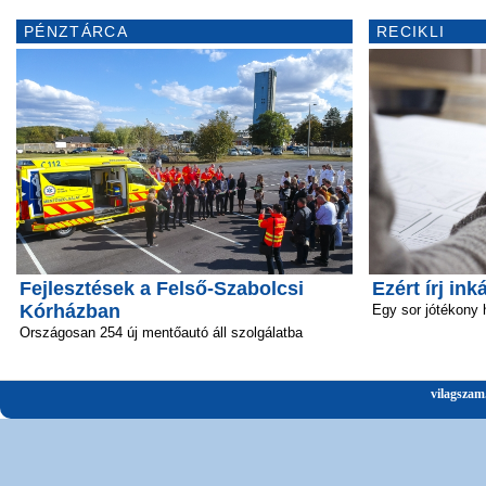
PÉNZTÁRCA
RECIKLI
Fejlesztések a Felső-Szabolcsi
Ezért írj ink
Kórházban
Egy sor jótékony 
Országosan 254 új mentőautó áll szolgálatba
vilagszam