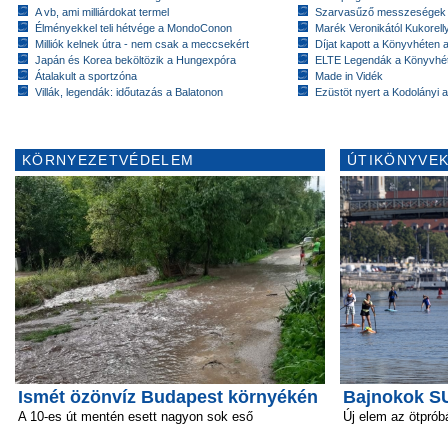
A vb, ami milliárdokat termel
Szarvasűző messzeségek
Élményekkel teli hétvége a MondoConon
Marék Veronikától Kukorell
Milliók kelnek útra - nem csak a meccsekért
Díjat kapott a Könyvhéten
Japán és Korea beköltözik a Hungexpóra
ELTE Legendák a Könyvhé
Átalakult a sportzóna
Made in Vidék
Villák, legendák: időutazás a Balatonon
Ezüstöt nyert a Kodolányi
KÖRNYEZETVÉDELEM
ÚTIKÖNYVEK
Ismét özönvíz Budapest környékén
Bajnokok SU
A 10-es út mentén esett nagyon sok eső
Új elem az ötpró