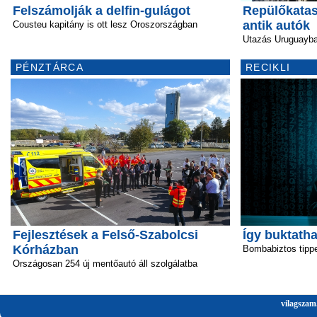
Felszámolják a delfin-gulágot
Repülőkata
antik autók
Cousteu kapitány is ott lesz Oroszországban
Utazás Uruguayb
PÉNZTÁRCA
RECIKLI
Fejlesztések a Felső-Szabolcsi
Így buktatha
Kórházban
Bombabiztos tipp
Országosan 254 új mentőautó áll szolgálatba
vilagszam