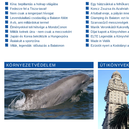
Kína: bepillantás a holnap világába
Egy hátizsákkal a felhőkarc
Fedezze fel a Tisza-tavat!
Koncz Zsuzsa és Azahriah
Nem csak a tengerpart hívogat
A futball ereje, a pályán inn
Levendulaillatú csodavilág a Balaton fölött
Glamping és Balaton: ezt ke
A vb, ami milliárdokat termel
Szarvasűző messzeségek
Élményekkel teli hétvége a MondoConon
Marék Veronikától Kukorell
Milliók kelnek útra - nem csak a meccsekért
Díjat kapott a Könyvhéten
Japán és Korea beköltözik a Hungexpóra
ELTE Legendák a Könyvhé
Átalakult a sportzóna
Made in Vidék
Villák, legendák: időutazás a Balatonon
Ezüstöt nyert a Kodolányi
KÖRNYEZETVÉDELEM
ÚTIKÖNYVEK