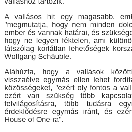
valláshoz tartozik.
A vallásos hit egy magasabb, embe
"megmutatja, hogy nem minden dol
ember és vannak határai, és szüksége
hogy ne legyen féktelen, ami külön
látszólag korlátlan lehetőségek kors
Wolfgang Schäuble.
Aláhúzta, hogy a vallások között
visszaélve egymás ellen lehet fordí
közösségeket, "ezért oly fontos a va
ezért van szükség több kapcsolat
felvilágosításra, több tudásra e
érdeklődésre egymás iránt, és ezé
House of One-ra".