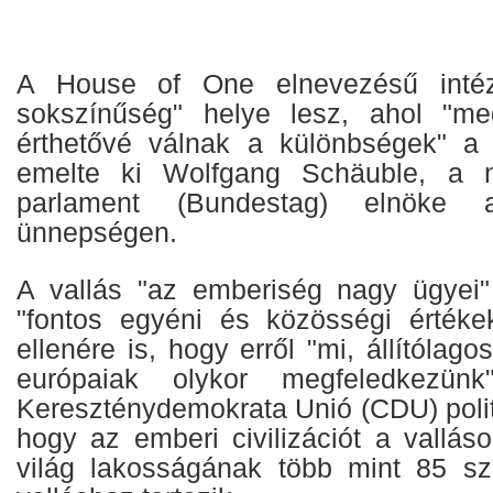
A House of One elnevezésű intéz
sokszínűség" helye lesz, ahol "m
érthetővé válnak a különbségek" a 
emelte ki Wolfgang Schäuble, a n
parlament (Bundestag) elnöke az
ünnepségen.
A vallás "az emberiség nagy ügyei"
"fontos egyéni és közösségi értéke
ellenére is, hogy erről "mi, állítólago
európaiak olykor megfeledkezü
Kereszténydemokrata Unió (CDU) polit
hogy az emberi civilizációt a vallás
világ lakosságának több mint 85 sz