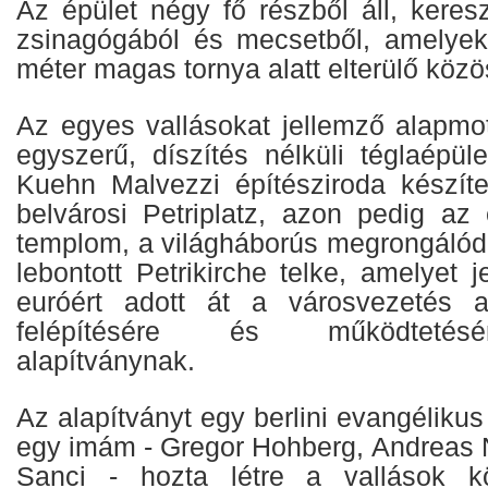
Az épület négy fő részből áll, keres
zsinagógából és mecsetből, amelyek
méter magas tornya alatt elterülő közös
Az egyes vallásokat jellemző alapmo
egyszerű, díszítés nélküli téglaépület
Kuehn Malvezzi építésziroda készíte
belvárosi Petriplatz, azon pedig az 
templom, a világháborús megrongálód
lebontott Petrikirche telke, amelyet 
euróért adott át a városvezetés
felépítésére és működtetésé
alapítványnak.
Az alapítványt egy berlini evangélikus
egy imám - Gregor Hohberg, Andreas
Sanci - hozta létre a vallások kö