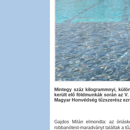
Mintegy száz kilogrammnyi, külö
került elő földmunkák során az V. 
Magyar Honvédség tűzszerész ezre
Gajdos Milán elmondta: az óriásk
robbanótest-maradványt találtak a t