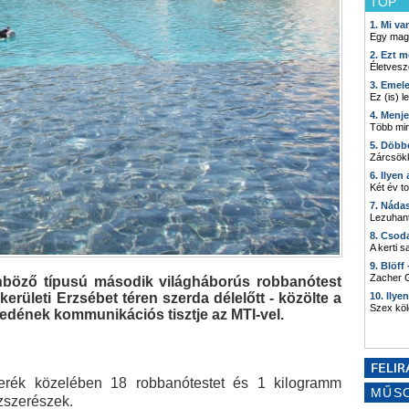
TOP
1. Mi v
Egy mag
2. Ezt m
Életvesz
3. Emel
Ez (is) l
4. Menj
Több min
5. Döbb
Zárcsökk
6. Ilyen
Két év t
7. Náda
Lezuhant
8. Csod
A kerti 
9. Blöff
Zacher G
nböző típusú második világháborús robbanótest
kerületi Erzsébet téren szerda délelőtt - közölte a
10. Ilye
Szex kö
dének kommunikációs tisztje az MTI-vel.
erék közelében 18 robbanótestet és 1 kilogramm
MŰS
űzszerészek.