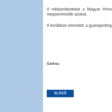
A robbanótesteket a Magyar Honvé
megsemmisítik azokat.
A korábban elrendelt, a gyalogosforga
Galéria:
ELŐZŐ