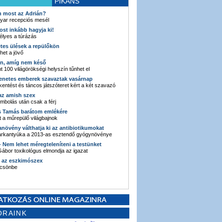
PIKÁNS
an most az Adrián?
yar recepciós mesél
ost inkább hagyja ki!
élyes a túrázás
etes ülések a repülőkön
ehet a jövő
en, amíg nem késő
t 100 világörökségi helyszín tűnhet el
enetes emberek szavaztak vasárnap
entést és táncos játszóteret kért a két szavazó
 az amish szex
ombolás után csak a férj
s Tamás barátom emlékére
 a műrepülő világbajnok
anövény válthatja ki az antibiotikumokat
sarkantyúka a 2013-as esztendő gyógynövénye
 - Nem lehet méregteleníteni a testünket
ábor toxikológus elmondja az igazat
n az eszkimószex
lcsönbe
ORAINK