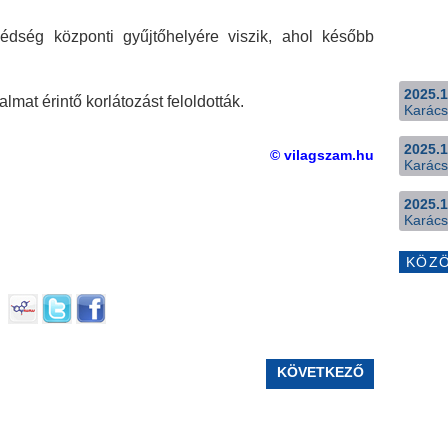
dség központi gyűjtőhelyére viszik, ahol később
2025.1
lmat érintő korlátozást feloldották.
Karács
2025.1
© vilagszam.hu
Karács
2025.1
Karács
KÖZ
KÖVETKEZŐ