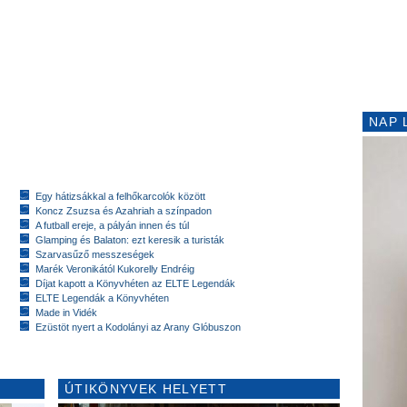
NAP 
Egy hátizsákkal a felhőkarcolók között
Koncz Zsuzsa és Azahriah a színpadon
A futball ereje, a pályán innen és túl
Glamping és Balaton: ezt keresik a turisták
Szarvasűző messzeségek
Marék Veronikától Kukorelly Endréig
Díjat kapott a Könyvhéten az ELTE Legendák
ELTE Legendák a Könyvhéten
Made in Vidék
Ezüstöt nyert a Kodolányi az Arany Glóbuszon
ÚTIKÖNYVEK HELYETT