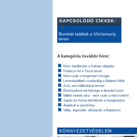
KAPCSOLÓDÓ CIKKEK:
Bombát találtak a Vörösmarty
téren
A kategória további hírei:
Kína: bepillantás a holnap világába
Fedezze fel a Tisza-tavat!
Nem csak a tengerpart hívogat
Levendulaillatú csodavilág a Balaton fölött
A vb, ami milliárdokat termel
Élményekkel teli hétvége a MondoConon
Milliók kelnek útra - nem csak a meccsekért
Japán és Korea beköltözik a Hungexpóra
Átalakult a sportzóna
Villák, legendák: időutazás a Balatonon
KÖRNYEZETVÉDELEM