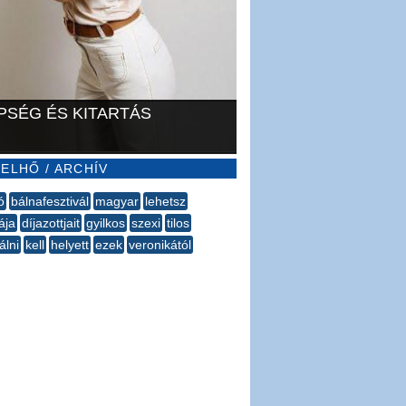
PSÉG ÉS KITARTÁS
ELHŐ / ARCHÍV
ó
bálnafesztivál
magyar
lehetsz
ája
díjazottjait
gyilkos
szexi
tilos
álni
kell
helyett
ezek
veronikától