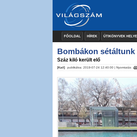
FŐOLDAL
HÍREK
ÚTIKÖNYVEK HELY
Bombákon sétáltunk 
Száz kiló került elő
[Kail]
publikálva: 2019-07-24 12:40:00 |
Nyomtatás