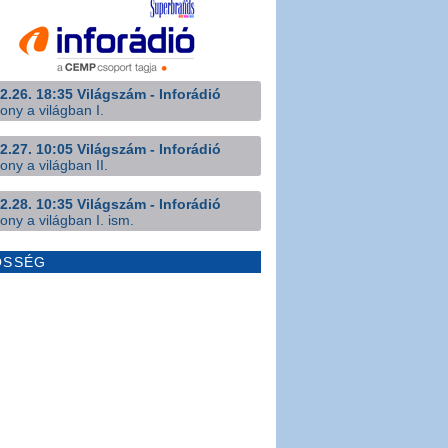
2.26. 18:35 Világszám - Inforádió
ony a világban I.
2.27. 10:05 Világszám - Inforádió
ony a világban II.
2.28. 10:35 Világszám - Inforádió
ony a világban I. ism.
ÖSSÉG