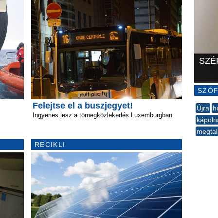
SZÉ
SZÓF
Felejtse el a buszjegyet!
Újra
h
Ingyenes lesz a tömegközlekedés Luxemburgban
kápoln
megtal
--
RECIKLI