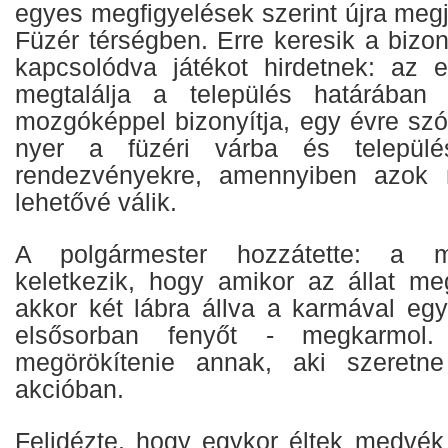
egyes megfigyelések szerint újra meg
Füzér térségben. Erre keresik a bizo
kapcsolódva játékot hirdetnek: az 
megtalálja a település határában
mozgóképpel bizonyítja, egy évre szó
nyer a füzéri várba és település
rendezvényekre, amennyiben azok 
lehetővé válik.
A polgármester hozzátette: a 
keletkezik, hogy amikor az állat megj
akkor két lábra állva a karmával egy
elsősorban fenyőt - megkarmol.
megörökítenie annak, aki szeretn
akcióban.
Felidézte, hogy egykor éltek medvék