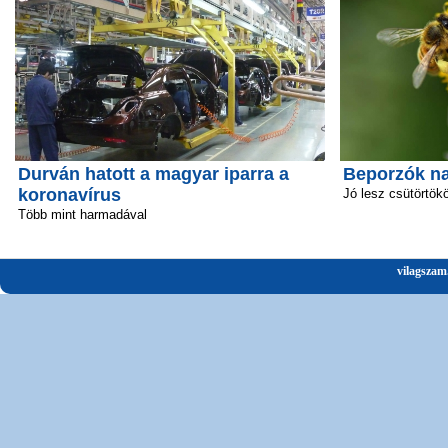
Durván hatott a magyar iparra a
Beporzók n
koronavírus
Jó lesz csütörtök
Több mint harmadával
vilagszam