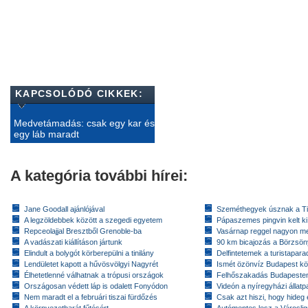
KAPCSOLÓDÓ CIKKEK:
Medvetámadás: csak egy kar és
egy láb maradt
A kategória további hírei:
Jane Goodall ajánlójával
Szeméthegyek úsznak a T
A legzöldebbek között a szegedi egyetem
Pápaszemes pingvin kelt k
Repceolajjal Bresztből Grenoble-ba
Vasárnap reggel nagyon m
A vadászati kiállításon jártunk
90 km bicajozás a Börzsö
Elindult a bolygót körberepülni a tinilány
Delfintetemek a turistapar
Lendületet kapott a hűvösvölgyi Nagyrét
Ismét özönvíz Budapest k
Élhetetlenné válhatnak a trópusi országok
Felhőszakadás Budapeste
Országosan védett láp is odalett Fonyódon
Videón a nyíregyházi állatp
Nem maradt el a februári tiszai fürdőzés
Csak azt hiszi, hogy hideg 
A környezetbarát fűtésért
Autómentes lesz a Városlig