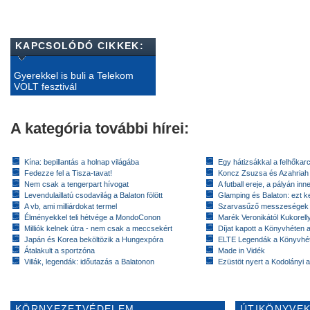
KAPCSOLÓDÓ CIKKEK:
Gyerekkel is buli a Telekom
VOLT fesztivál
A kategória további hírei:
Kína: bepillantás a holnap világába
Egy hátizsákkal a felhőkarc
Fedezze fel a Tisza-tavat!
Koncz Zsuzsa és Azahriah
Nem csak a tengerpart hívogat
A futball ereje, a pályán inn
Levendulaillatú csodavilág a Balaton fölött
Glamping és Balaton: ezt ke
A vb, ami milliárdokat termel
Szarvasűző messzeségek
Élményekkel teli hétvége a MondoConon
Marék Veronikától Kukorell
Milliók kelnek útra - nem csak a meccsekért
Díjat kapott a Könyvhéten
Japán és Korea beköltözik a Hungexpóra
ELTE Legendák a Könyvhé
Átalakult a sportzóna
Made in Vidék
Villák, legendák: időutazás a Balatonon
Ezüstöt nyert a Kodolányi
KÖRNYEZETVÉDELEM
ÚTIKÖNYVEK