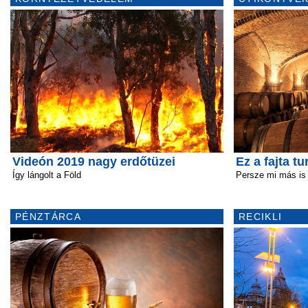
Videón 2019 nagy erdőtüzei
Ez a fajta t
Így lángolt a Föld
Persze mi más is
PÉNZTÁRCA
RECIKLI