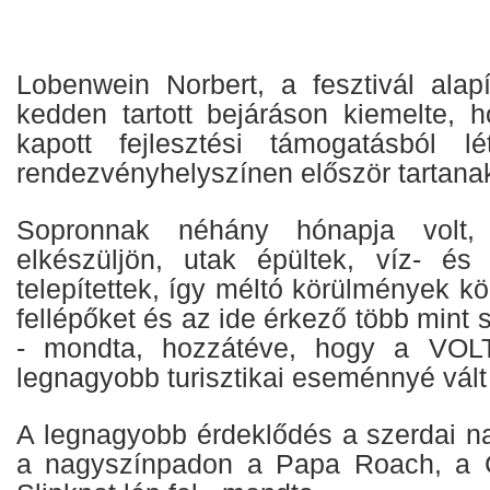
Lobenwein Norbert, a fesztivál alapí
kedden tartott bejáráson kiemelte, 
kapott fejlesztési támogatásból lét
rendezvényhelyszínen először tartana
Sopronnak néhány hónapja volt,
elkészüljön, utak épültek, víz- és 
telepítettek, így méltó körülmények kö
fellépőket és az ide érkező több mint
- mondta, hozzátéve, hogy a VOL
legnagyobb turisztikai eseménnyé vál
A legnagyobb érdeklődés a szerdai na
a nagyszínpadon a Papa Roach, a C