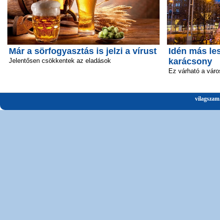
Már a sörfogyasztás is jelzi a vírust
Idén más le
karácsony
Jelentősen csökkentek az eladások
Ez várható a vár
vilagszam