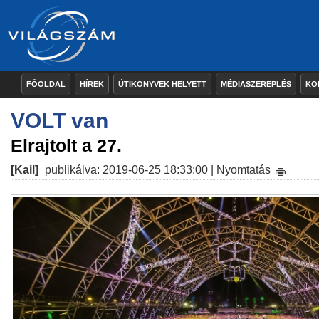
FŐOLDAL
HÍREK
ÚTIKÖNYVEK HELYETT
MÉDIASZEREPLÉS
KÖ
VOLT van
Elrajtolt a 27.
[Kail]
publikálva: 2019-06-25 18:33:00 |
Nyomtatás