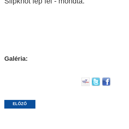
Slipknot lép fel - mondta.
Galéria:
ELŐZŐ