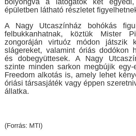
bolyongva a látogatók két egyedi
épületben látható részletet figyelhetn
A Nagy Utcaszínház bohókás figur
felbukkanhatnak, köztük Mister P
zongoráján virtuóz módon játszik k
slágereket, valamint óriás dodókon 
és dobegyüttesek. A Nagy Utcaszí
szinte minden sarkon megbújik egy-e
Freedom alkotás is, amely lehet kény
óriási társasjáték vagy éppen szeretni
állatka.
(Forrás: MTI)