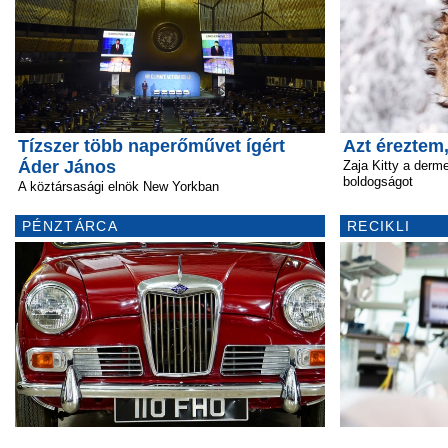
Tízszer több naperőművet ígért
Azt éreztem
Áder János
Zaja Kitty a derm
boldogságot
A köztársasági elnök New Yorkban
PÉNZTÁRCA
RECIKLI