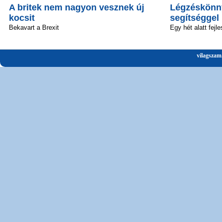
A britek nem nagyon vesznek új
Légzéskönny
kocsit
segítséggel
Bekavart a Brexit
Egy hét alatt fejle
vilagszam