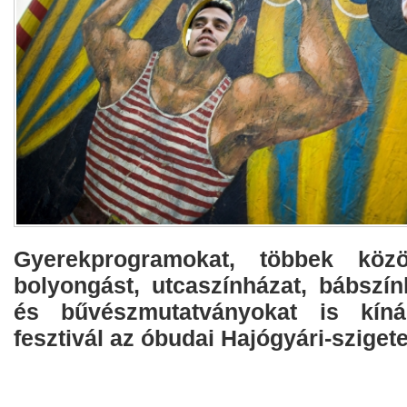
Gyerekprogramokat, többek közöt
bolyongást, utcaszínházat, bábszín
és bűvészmutatványokat is kíná
fesztivál az óbudai Hajógyári-sziget