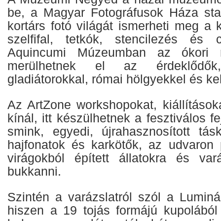
be, a Magyar Fotográfusok Háza sta
kortárs fotó világát ismerheti meg a
szelfifal, tetkók, stencilezés és 
Aquincumi Múzeumban az ókori r
merülhetnek el az érdeklődők, 
gladiátorokkal, római hölgyekkel és ke
Az ArtZone workshopokat, kiállítások
kínál, itt készülhetnek a fesztiválos f
smink, egyedi, újrahasznosított tás
hajfonatok és karkötők, az udvaron 
virágokból épített állatokra és var
bukkanni.
Szintén a varázslatról szól a Lumin
hiszen a 19 tojás formájú kupolából 