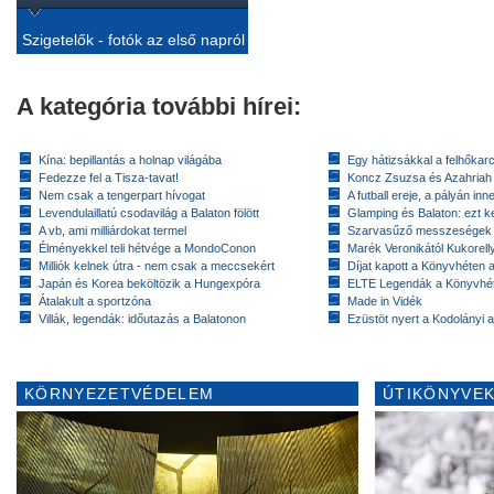
Szigetelők - fotók az első napról
A kategória további hírei:
Kína: bepillantás a holnap világába
Egy hátizsákkal a felhőkarc
Fedezze fel a Tisza-tavat!
Koncz Zsuzsa és Azahriah
Nem csak a tengerpart hívogat
A futball ereje, a pályán inn
Levendulaillatú csodavilág a Balaton fölött
Glamping és Balaton: ezt ke
A vb, ami milliárdokat termel
Szarvasűző messzeségek
Élményekkel teli hétvége a MondoConon
Marék Veronikától Kukorell
Milliók kelnek útra - nem csak a meccsekért
Díjat kapott a Könyvhéten
Japán és Korea beköltözik a Hungexpóra
ELTE Legendák a Könyvhé
Átalakult a sportzóna
Made in Vidék
Villák, legendák: időutazás a Balatonon
Ezüstöt nyert a Kodolányi
KÖRNYEZETVÉDELEM
ÚTIKÖNYVEK