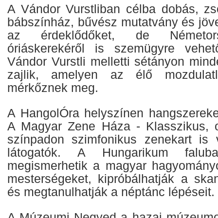
A Vándor Vurstliban célba dobás, zso
bábszínház, bűvész mutatvány és jö
az érdeklődőket, de Németor
óriáskerekéről is szemügyre vehet
Vándor Vurstli melletti sétányon min
zajlik, amelyen az élő mozdulat
mérkőznek meg.
A HangolÓra helyszínen hangszereket 
A Magyar Zene Háza - Klasszikus, 
színpadon szimfonikus zenekart is 
látogatók. A Hungarikum falu
megismerhetik a magyar hagyomány
mesterségeket, kipróbálhatják a skan
és megtanulhatják a néptánc lépéseit.
A Múzeumi Negyed a hazai múzeumok 