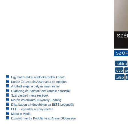
SZÉ
SZÓF
holdra
jövő
p
túlsó
h
Egy hátizsákkal a felhőkarcolók között
Koncz Zsuzsa és Azahriah a színpadon
--
A futball ereje, a pályán innen és túl
Glamping és Balaton: ezt keresik a turisták
Szarvasűző messzeségek
Marék Veronikától Kukorelly Endréig
Díjat kapott a Könyvhéten az ELTE Legendák
ELTE Legendák a Könyvhéten
Made in Vidék
Ezüstöt nyert a Kodolányi az Arany Glóbuszon