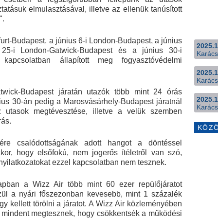
atásuk elmulasztásával, illetve az ellenük tanúsított
".
urt-Budapest, a június 6-i London-Budapest, a június
2025.1
 25-i London-Gatwick-Budapest és a június 30-i
Karács
l kapcsolatban állapított meg fogyasztóvédelmi
2025.1
Karács
twick-Budapest járatán utazók több mint 24 órás
2025.1
nius 30-án pedig a Marosvásárhely-Budapest járatnál
Karács
az utasok megtévesztése, illetve a velük szemben
rás.
KÖZ
e csalódottságának adott hangot a döntéssel
or, hogy elsőfokú, nem jogerős ítéletről van szó,
yilatkozatokat ezzel kapcsolatban nem tesznek.
apban a Wizz Air több mint 60 ezer repülőjáratot
zül a nyári főszezonban kevesebb, mint 1 százalék
gy kellett törölni a járatot. A Wizz Air közleményében
rta, mindent megtesznek, hogy csökkentsék a működési