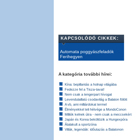
KAPCSOLÓDÓ CIKKEK:
Automata poggyászfeladók
Ferihegyen
A kategória további hírei:
Kína: bepillantás a holnap világába
Fedezze fel a Tisza-tavat!
Nem csak a tengerpart hívogat
Levendulaillatú csodavilág a Balaton fölött
A vb, ami milliárdokat termel
Élményekkel teli hétvége a MondoConon
Milliók kelnek útra - nem csak a meccsekért
Japán és Korea beköltözik a Hungexpóra
Átalakult a sportzóna
Villák, legendák: időutazás a Balatonon