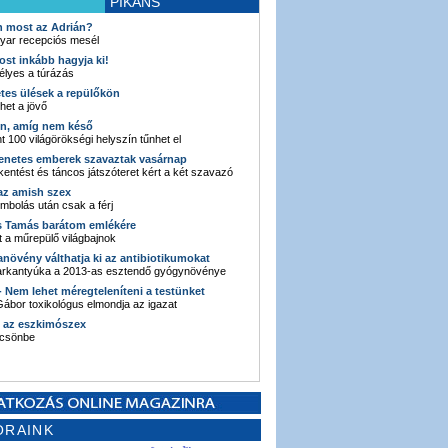
PIKÁNS
an most az Adrián?
yar recepciós mesél
ost inkább hagyja ki!
élyes a túrázás
etes ülések a repülőkön
ehet a jövő
en, amíg nem késő
t 100 világörökségi helyszín tűnhet el
enetes emberek szavaztak vasárnap
entést és táncos játszóteret kért a két szavazó
 az amish szex
ombolás után csak a férj
s Tamás barátom emlékére
 a műrepülő világbajnok
anövény válthatja ki az antibiotikumokat
sarkantyúka a 2013-as esztendő gyógynövénye
 - Nem lehet méregteleníteni a testünket
ábor toxikológus elmondja az igazat
n az eszkimószex
lcsönbe
ORAINK