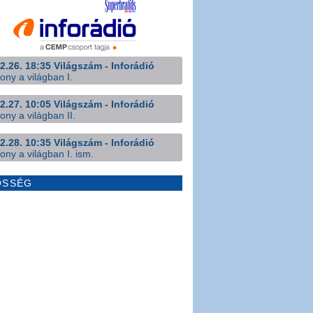
2.26. 18:35 Világszám - Inforádió
ony a világban I.
2.27. 10:05 Világszám - Inforádió
ony a világban II.
2.28. 10:35 Világszám - Inforádió
ony a világban I. ism.
ÖSSÉG