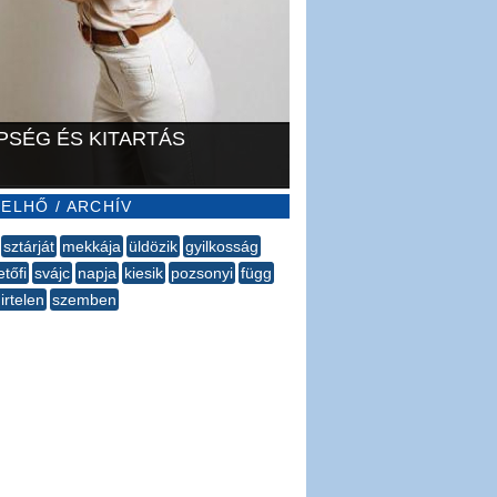
PSÉG ÉS KITARTÁS
ELHŐ / ARCHÍV
sztárját
mekkája
üldözik
gyilkosság
etőfi
svájc
napja
kiesik
pozsonyi
függ
irtelen
szemben