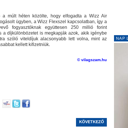
 a múlt héten közölte, hogy elfogadta a Wizz Air
fogásolt ügyben, a Wizz Flexszel kapcsolatban, így a
evő fogyasztóknak együttesen 250 millió forint
és a díjkülönbözetet is megkapják azok, akik igénybe
NAP 
tra szóló viteldíjuk alacsonyabb lett volna, mint az
abbat kellett kifizetniük.
© vilagszam.hu
KÖVETKEZŐ