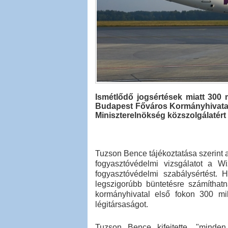
Ismétlődő jogsértések miatt 300 m
Budapest Főváros Kormányhivatala 
Miniszterelnökség közszolgálatért f
Tuzson Bence tájékoztatása szerint a
fogyasztóvédelmi vizsgálatot a W
fogyasztóvédelmi szabálysértést. 
legszigorúbb büntetésre számíthatn
kormányhivatal első fokon 300 milli
légitársaságot.
Tuzson Bence kifejtette, "minde