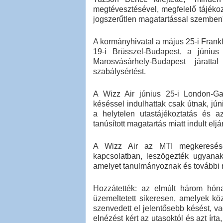
megtévesztésével, megfelelő tájékozt
jogszerűtlen magatartással szemben
A kormányhivatal a május 25-i Frankf
19-i Brüsszel-Budapest, a június
Marosvásárhely-Budapest járatta
szabálysértést.
A Wizz Air június 25-i London-Ga
késéssel indulhattak csak útnak, jú
a helytelen utastájékoztatás és 
tanúsított magatartás miatt indult eljá
A Wizz Air az MTI megkeresésér
kapcsolatban, leszögezték ugyanakk
amelyet tanulmányoznak és további n
Hozzátették: az elmúlt három hón
üzemeltetett sikeresen, amelyek kö
szenvedett el jelentősebb késést, va
elnézést kért az utasoktól és azt í