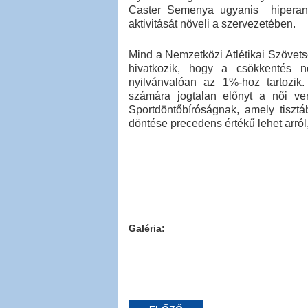
Caster Semenya ugyanis hiperand
aktivitását növeli a szervezetében.
Mind a Nemzetközi Atlétikai Szövets
hivatkozik, hogy a csökkentés 
nyilvánvalóan az 1%-hoz tartozik.
számára jogtalan előnyt a női ve
Sportdöntőbíróságnak, amely tiszt
döntése precedens értékű lehet arról
Galéria: