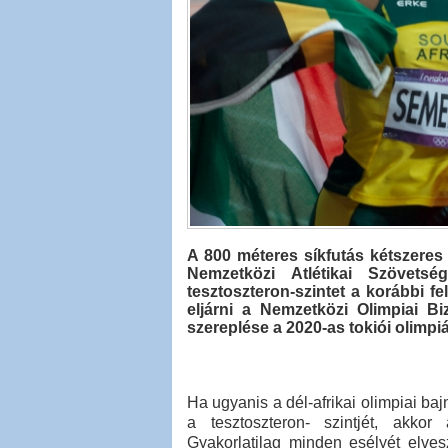
A 800 méteres síkfutás kétszeres
Nemzetközi Atlétikai Szövet
tesztoszteron-szintet a korábbi f
eljárni a Nemzetközi Olimpiai Bi
szereplése a 2020-as tokiói olimpi
Ha ugyanis a dél-afrikai olimpiai ba
a tesztoszteron- szintjét, akkor
Gyakorlatilag minden esélyét elve