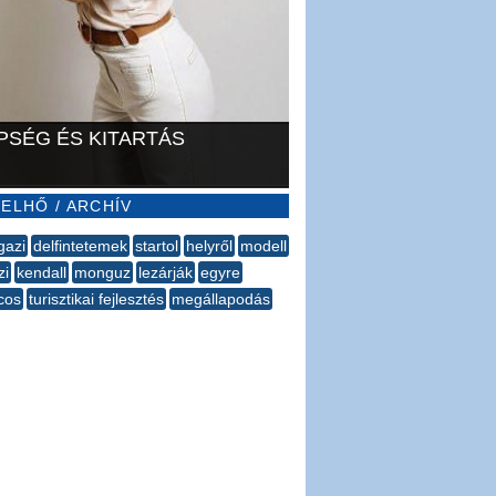
PSÉG ÉS KITARTÁS
ELHŐ / ARCHÍV
gazi
delfintetemek
startol
helyről
modell
zi
kendall
monguz
lezárják
​egyre
cos
turisztikai fejlesztés
megállapodás