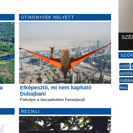
ÚTIKÖNYVEK HELYETT
SZÉ
SZÓF
nőtől
i
színhá
rúdtán
a
Elképesztő, mi nem kapható
lesz
Dubajban!
--
Parkoljon a táncparketten Ferrarijával!
RECIKLI