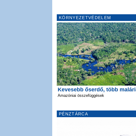
KÖRNYEZETVÉDELEM
Kevesebb őserdő, több malári
Amazóniai összefüggések
PÉNZTÁRCA