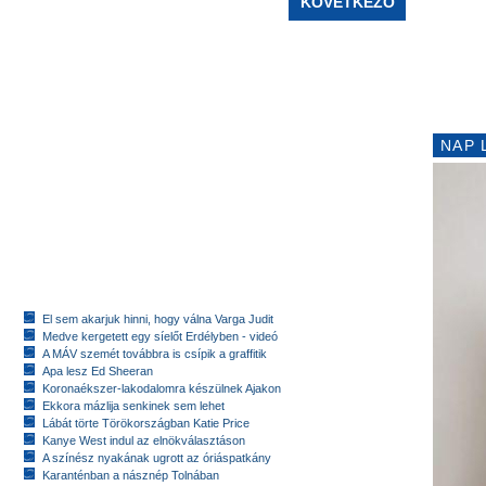
KÖVETKEZŐ
NAP 
El sem akarjuk hinni, hogy válna Varga Judit
Medve kergetett egy síelőt Erdélyben - videó
A MÁV szemét továbbra is csípik a graffitik
Apa lesz Ed Sheeran
Koronaékszer-lakodalomra készülnek Ajakon
Ekkora mázlija senkinek sem lehet
Lábát törte Törökországban Katie Price
Kanye West indul az elnökválasztáson
A színész nyakának ugrott az óriáspatkány
Karanténban a násznép Tolnában