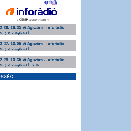
2.26. 18:35 Világszám - Inforádió
ony a világban I.
2.27. 10:05 Világszám - Inforádió
ony a világban II.
2.28. 10:35 Világszám - Inforádió
ony a világban I. ism.
ÖSSÉG