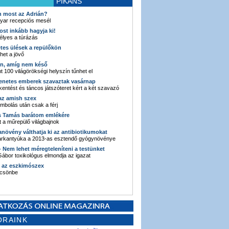
PIKÁNS
an most az Adrián?
yar recepciós mesél
ost inkább hagyja ki!
élyes a túrázás
etes ülések a repülőkön
ehet a jövő
en, amíg nem késő
t 100 világörökségi helyszín tűnhet el
enetes emberek szavaztak vasárnap
entést és táncos játszóteret kért a két szavazó
 az amish szex
ombolás után csak a férj
s Tamás barátom emlékére
 a műrepülő világbajnok
anövény válthatja ki az antibiotikumokat
sarkantyúka a 2013-as esztendő gyógynövénye
 - Nem lehet méregteleníteni a testünket
ábor toxikológus elmondja az igazat
n az eszkimószex
lcsönbe
ORAINK