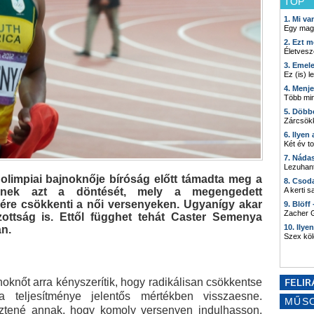
TOP
1. Mi v
Egy mag
2. Ezt m
Életvesz
3. Emel
Ez (is) l
4. Menj
Több min
5. Döbb
Zárcsökk
6. Ilyen
Két év t
7. Náda
Lezuhant
 olimpiai bajnoknője bíróság előtt támadta meg a
8. Csod
ségnek azt a döntését, mely a megengedett
A kerti 
elére csökkenti a női versenyeken. Ugyanígy akar
9. Blöff
Zacher G
zottság is. Ettől függhet tehát Caster Semenya
10. Ilye
án.
Szex kö
jnoknőt arra kényszerítik, hogy radikálisan csökkentse
 a teljesítménye jelentős mértékben visszaesne.
MŰS
sztené annak, hogy komoly versenyen indulhasson.