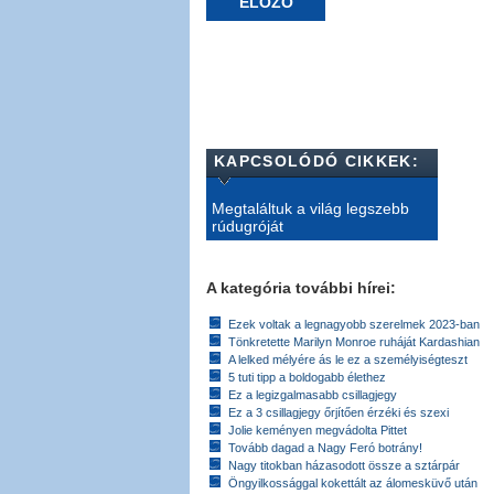
ELŐZŐ
KAPCSOLÓDÓ CIKKEK:
Megtaláltuk a világ legszebb
rúdugróját
A kategória további hírei:
Ezek voltak a legnagyobb szerelmek 2023-ban
Tönkretette Marilyn Monroe ruháját Kardashian
A lelked mélyére ás le ez a személyiségteszt
5 tuti tipp a boldogabb élethez
Ez a legizgalmasabb csillagjegy
Ez a 3 csillagjegy őrjítően érzéki és szexi
Jolie keményen megvádolta Pittet
Tovább dagad a Nagy Feró botrány!
Nagy titokban házasodott össze a sztárpár
Öngyilkossággal kokettált az álomesküvő után