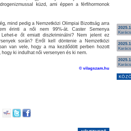
rogenizmussal küzd, ami éppen a férfihormonok
ég, mind pedig a Nemzetközi Olimpiai Bizottság arra
2025.1
nem érinti a női nem 99%-át. Caster Semenya
Karács
 Lehet-e őt emiatt diszkriminálni? Nem jelent ez
rsenyek során? Erről kell döntenie a Nemzetközi
2025.1
ában van vele, hogy a ma kezdődött perben hozott
Karács
, hogy ki indulhat női versenyen és ki nem.
2025.1
Karács
© vilagszam.hu
KÖZ