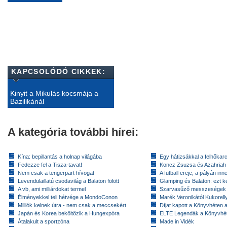
KAPCSOLÓDÓ CIKKEK:
Kinyit a Mikulás kocsmája a
Bazilikánál
A kategória további hírei:
Kína: bepillantás a holnap világába
Egy hátizsákkal a felhőkarc
Fedezze fel a Tisza-tavat!
Koncz Zsuzsa és Azahriah
Nem csak a tengerpart hívogat
A futball ereje, a pályán inn
Levendulaillatú csodavilág a Balaton fölött
Glamping és Balaton: ezt ke
A vb, ami milliárdokat termel
Szarvasűző messzeségek
Élményekkel teli hétvége a MondoConon
Marék Veronikától Kukorell
Milliók kelnek útra - nem csak a meccsekért
Díjat kapott a Könyvhéten
Japán és Korea beköltözik a Hungexpóra
ELTE Legendák a Könyvhé
Átalakult a sportzóna
Made in Vidék