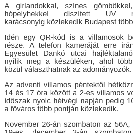
A girlandokkal, színes gömbökkel,
hópelyhekkel díszített UV nosz
karácsonyig közlekedik Budapest több
Idén egy QR-kód is a villamosok be
része. A telefon kameráját erre irá
Egyesület Dankó utcai hajléktalanó
nyílik meg a készüléken, ahol töb
közül választhatnak az adományozók.
Az adventi villamos péntektől hétköz
14 és 17 óra között a 2-es villamos v
időszak nyolc hétvégi napján pedig 1
a főváros több pontján közlekedik.
November 26-án szombaton az 56A, 
19-es, december 3-án szombaton