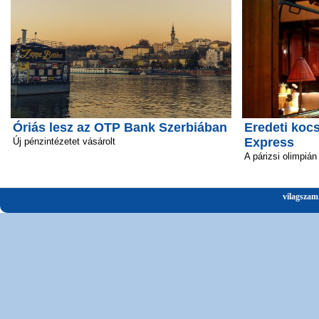
Óriás lesz az OTP Bank Szerbiában
Eredeti kocs
Express
Új pénzintézetet vásárolt
A párizsi olimpián
vilagszam