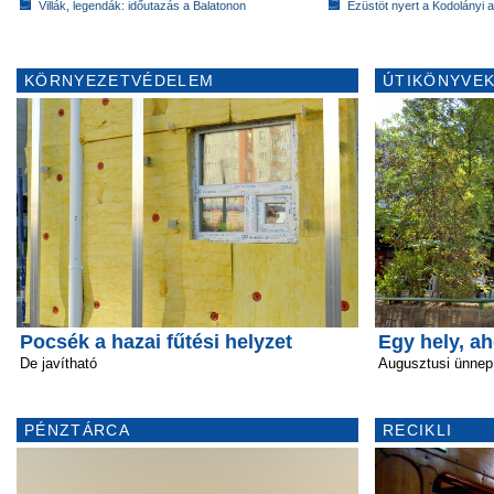
Villák, legendák: időutazás a Balatonon
Ezüstöt nyert a Kodolányi
KÖRNYEZETVÉDELEM
ÚTIKÖNYVEK
Pocsék a hazai fűtési helyzet
Egy hely, a
De javítható
Augusztusi ünnep
PÉNZTÁRCA
RECIKLI